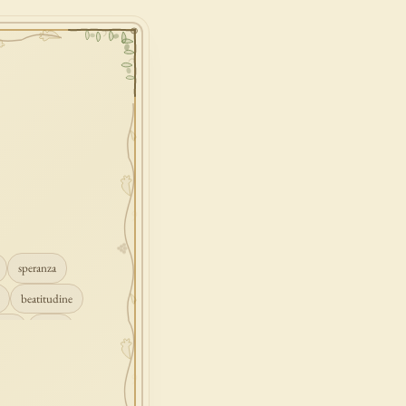
speranza
beatitudine
mpio
grazia
ascolto
croce
gione
peccato