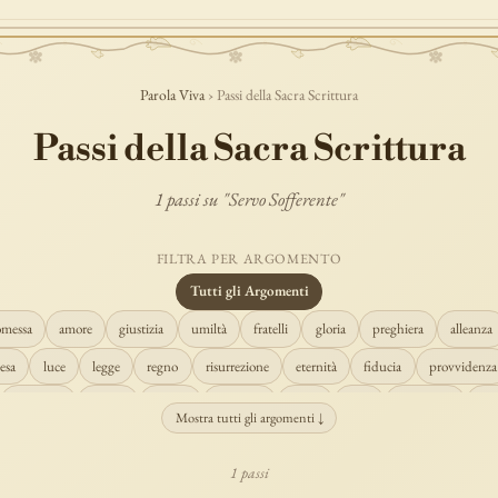
Parola Viva
› Passi della Sacra Scrittura
Passi della Sacra Scrittura
1 passi su "Servo Sofferente"
FILTRA PER ARGOMENTO
Tutti gli Argomenti
omessa
amore
giustizia
umiltà
fratelli
gloria
preghiera
alleanza
esa
luce
legge
regno
risurrezione
eternità
fiducia
provvidenza
creazione
spirito
fedeltà
perdono
verità
pace
vocazione
te
Mostra tutti gli argomenti ↓
misericordia
giudizio
donna
semplicità
matrimonio
indefettibilità
1 passi
cristo
prudenza
maria
libertà
salvezza
adorazione
re
guari