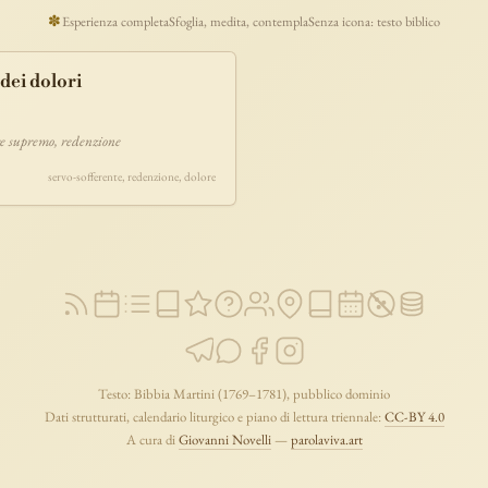
ucaristia
lavoro
discepolato
teofania
comandamento
forza
pane
✽
Esperienza completa
Sfoglia, medita, contempla
Senza icona: testo biblico
segno
bilancia
unità
ricchezza
vita-eterna
incarnazione
natale
ei dolori
timonianza
paradiso
sete
stelle
timor-di-dio
liberazione
pasqua
e
morte
vita
battesimo
nuova-alleanza
discernimento
riconciliazi
re supremo, redenzione
comunità
servizio
missione
coraggio
servo-sofferente, redenzione, dolore
Testo: Bibbia Martini (1769–1781), pubblico dominio
Dati strutturati, calendario liturgico e piano di lettura triennale:
CC-BY 4.0
A cura di
Giovanni Novelli
—
parolaviva.art