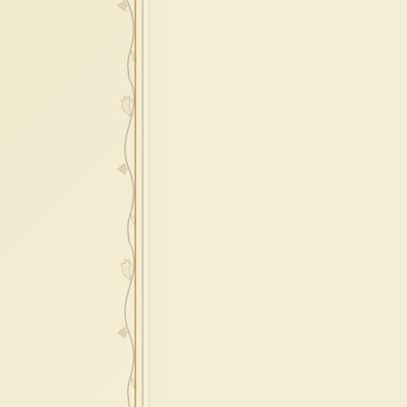
redenzione
epifania
esodo
acqua
one
prossimo