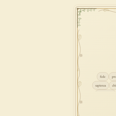
fede
pr
sapienza
chi
conversione
consolazione
gioia
carità