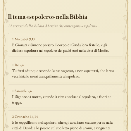
discepolato
teofania
comandamento
forza
pane
redenzione
Il tema «sepolcro» nella Bibbia
benedizione
segno
bilancia
unità
ricchezza
vita-eterna
incarnazione
natale
epifania
signoria
testimonianza
paradiso
12 versetti dalla Bibbia Martini che contengono «sepolcro»
sete
stelle
timor-di-dio
liberazione
pasqua
esodo
acqua
1 Maccabei 9,19
prova
dolore
morte
vita
battesimo
nuova-alleanza
E Gionata e Simone presero il corpo di Giuda loro fratello, e gli
diedero sepoltura nel sepolcro dei padri suoi nella città di Modin.
discernimento
riconciliazione
prossimo
comunità
servizio
missione
coraggio
1 Re 2,6
Tu farai adunque secondo la tua saggezza, e non aspetterai, che la sua
vecchiaia lo meni tranquillamente al sepolcro.
1 Samuele 2,6
Il Signore dà morte, e rende la vita: conduce al sepolcro, e fuori ne
tragge.
2 Cronache 16,14
E lo seppellirono nel sepolcro, che egli avea fatto scavare per se nella
città di David: e lo posero sul suo letto pieno di aromi, e unguenti