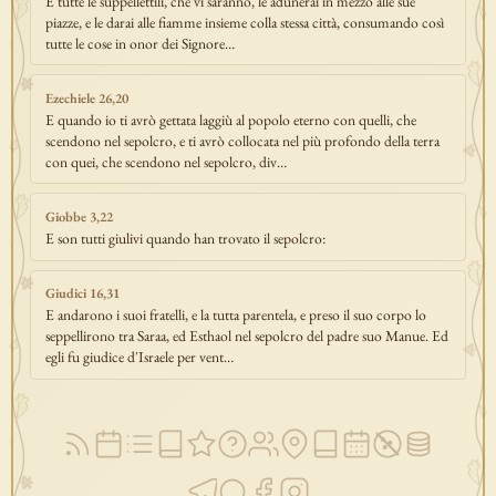
E tutte le suppellettili, che vi saranno, le adunerai in mezzo alle sue
piazze, e le darai alle fiamme insieme colla stessa città, consumando così
tutte le cose in onor dei Signore…
Ezechiele 26,20
E quando io ti avrò gettata laggiù al popolo eterno con quelli, che
scendono nel sepolcro, e ti avrò collocata nel più profondo della terra
con quei, che scendono nel sepolcro, div…
Giobbe 3,22
E son tutti giulivi quando han trovato il sepolcro:
Giudici 16,31
E andarono i suoi fratelli, e la tutta parentela, e preso il suo corpo lo
seppellirono tra Saraa, ed Esthaol nel sepolcro del padre suo Manue. Ed
egli fu giudice d'Israele per vent…