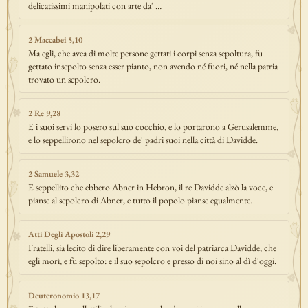
delicatissimi manipolati con arte da' …
2 Maccabei 5,10
Ma egli, che avea di molte persone gettati i corpi senza sepoltura, fu
gettato insepolto senza esser pianto, non avendo né fuori, né nella patria
trovato un sepolcro.
2 Re 9,28
E i suoi servi lo posero sul suo cocchio, e lo portarono a Gerusalemme,
e lo seppellirono nel sepolcro de' padri suoi nella città di Davidde.
2 Samuele 3,32
E seppellito che ebbero Abner in Hebron, il re Davidde alzò la voce, e
pianse al sepolcro di Abner, e tutto il popolo pianse egualmente.
Atti Degli Apostoli 2,29
Fratelli, sia lecito di dire liberamente con voi del patriarca Davidde, che
egli morì, e fu sepolto: e il suo sepolcro e presso di noi sino al dì d'oggi.
Deuteronomio 13,17