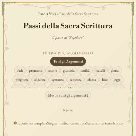
Parola Viva
› Passi della Sacra Scrittura
Passi della Sacra Scrittura
0 passi su "Sepolcro"
FILTRA PER ARGOMENTO
Tutti gli Argomenti
fede
promessa
amore
giustizia
umiltà
fratelli
gloria
preghiera
alleanza
speranza
sapienza
chiesa
luce
legge
regno
risurrezione
eternità
fiducia
provvidenza
beatitudine
Mostra tutti gli argomenti ↓
conversione
creazione
spirito
fedeltà
perdono
verità
pace
vocazione
tempio
grazia
consolazione
misericordia
giudizio
0 passi
donna
semplicità
matrimonio
indefettibilità
ascolto
croce
✽
Esperienza completa
Sfoglia, medita, contempla
Senza icona: testo biblico
gioia
carità
cristo
prudenza
maria
libertà
salvezza
adorazione
re
guarigione
peccato
povertà
eucaristia
lavoro