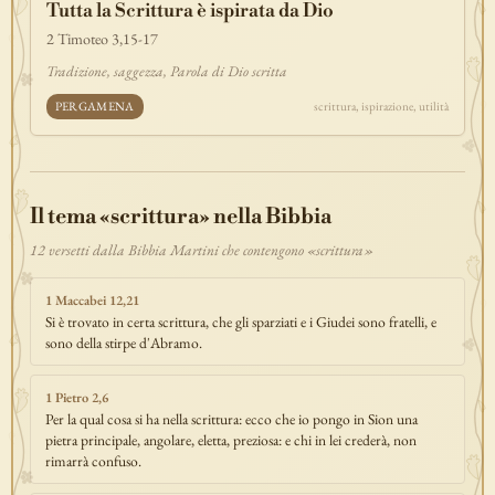
Tutta la Scrittura è ispirata da Dio
discepolato
teofania
comandamento
forza
pane
redenzione
2 Timoteo 3,15-17
benedizione
segno
bilancia
unità
ricchezza
vita-eterna
Tradizione, saggezza, Parola di Dio scritta
incarnazione
natale
epifania
signoria
testimonianza
paradiso
PERGAMENA
scrittura, ispirazione, utilità
sete
stelle
timor-di-dio
liberazione
pasqua
esodo
acqua
prova
dolore
morte
vita
battesimo
nuova-alleanza
discernimento
riconciliazione
prossimo
comunità
servizio
Il tema «scrittura» nella Bibbia
missione
coraggio
12 versetti dalla Bibbia Martini che contengono «scrittura»
1 Maccabei 12,21
Si è trovato in certa scrittura, che gli sparziati e i Giudei sono fratelli, e
sono della stirpe d'Abramo.
1 Pietro 2,6
Per la qual cosa si ha nella scrittura: ecco che io pongo in Sion una
pietra principale, angolare, eletta, preziosa: e chi in lei crederà, non
rimarrà confuso.