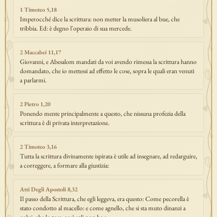
1 Timoteo 5,18
Imperocché dice la scrittura: non metter la musoliera al bue, che
tribbia. Ed: è degno l'operaio di sua mercede.
2 Maccabei 11,17
Giovanni, e Abesalom mandati da voi avendo rimessa la scrittura hanno
domandato, che io mettessi ad effetto le cose, sopra le quali eran venuti
a parlarmi.
2 Pietro 1,20
Ponendo mente principalmente a questo, che nissuna profezia della
scrittura è di privata interpretazione.
2 Timoteo 3,16
Tutta la scrittura divinamente ispirata è utile ad insegnare, ad redarguire,
a correggere, a formare alla giustizia:
Atti Degli Apostoli 8,32
Il passo della Scrittura, che egli leggeva, era questo: Come pecorella è
stato condotto al macello: e come agnello, che si sta muto dinanzi a