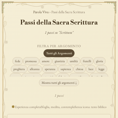
Parola Viva
› Passi della Sacra Scrittura
Passi della Sacra Scrittura
1 passi su "Scrittura"
FILTRA PER ARGOMENTO
Tutti gli Argomenti
fede
promessa
amore
giustizia
umiltà
fratelli
gloria
preghiera
alleanza
speranza
sapienza
chiesa
luce
legge
regno
risurrezione
eternità
fiducia
provvidenza
beatitudine
Mostra tutti gli argomenti ↓
conversione
creazione
spirito
fedeltà
perdono
verità
pace
vocazione
tempio
grazia
consolazione
misericordia
giudizio
1 passi
donna
semplicità
matrimonio
indefettibilità
ascolto
croce
✽
Esperienza completa
Sfoglia, medita, contempla
Senza icona: testo biblico
gioia
carità
cristo
prudenza
maria
libertà
salvezza
adorazione
re
guarigione
peccato
povertà
eucaristia
lavoro