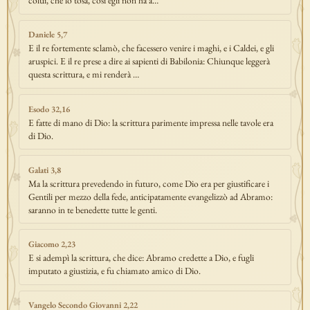
colui, che lo tosa, così egli non ha a…
Daniele 5,7
E il re fortemente sclamò, che facessero venire i maghi, e i Caldei, e gli
aruspici. E il re prese a dire ai sapienti di Babilonia: Chiunque leggerà
questa scrittura, e mi renderà …
Esodo 32,16
E fatte di mano di Dio: la scrittura parimente impressa nelle tavole era
di Dio.
Galati 3,8
Ma la scrittura prevedendo in futuro, come Dio era per giustificare i
Gentili per mezzo della fede, anticipatamente evangelizzò ad Abramo:
saranno in te benedette tutte le genti.
Giacomo 2,23
E si adempì la scrittura, che dice: Abramo credette a Dio, e fugli
imputato a giustizia, e fu chiamato amico di Dio.
Vangelo Secondo Giovanni 2,22