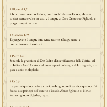
1 Giovanni 1,7
Che se camminiam nella luce, com' anch'egli sta nella luce, abbiam
società scambievole con esso, e il sangue di Gesù Cristo suo Figliuolo ci
purga da ogni peccato.
1 Maccabei 1,39
E spargevano il sangue innocente attorno al luogo santo, e
contaminarono il santuario.
1 Pietro 1,2
Secondo la previsione di Dio Padre, alla santificazione dello Spirito, ad
ubbidire a Gesù Cristo, e ad essere aspersi col sangue di lui: la grazia, e la
pace a voi si moltiplichi.
1 Re 2,5
Tu pur sai quello, che fece a me Gioab figliuolo di Sarvia, e quello, ch'ei
fece ai due principi dell'esercito d'Israele, Abner figliuolo di Ner, e
Amasa figliuolo di Jether, i qua…
1 Samuele 14,32