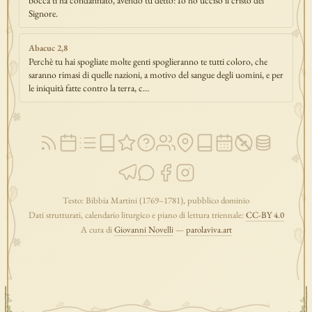
bocca ti ha condannato, avendo tu detto: Io ho ucciso il cristo del
Signore.
Abacuc 2,8
Perchè tu hai spogliate molte genti spoglieranno te tutti coloro, che
saranno rimasi di quelle nazioni, a motivo del sangue degli uomini, e per
le iniquità fatte contro la terra, c…
Testo: Bibbia Martini (1769–1781), pubblico dominio
Dati strutturati, calendario liturgico e piano di lettura triennale:
CC-BY 4.0
A cura di
Giovanni Novelli
—
parolaviva.art