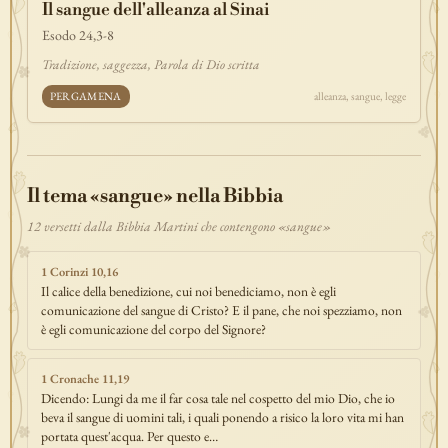
Il sangue dell'alleanza al Sinai
discepolato
teofania
comandamento
forza
pane
redenzione
Esodo 24,3-8
benedizione
segno
bilancia
unità
ricchezza
vita-eterna
Tradizione, saggezza, Parola di Dio scritta
incarnazione
natale
epifania
signoria
testimonianza
paradiso
PERGAMENA
alleanza, sangue, legge
sete
stelle
timor-di-dio
liberazione
pasqua
esodo
acqua
prova
dolore
morte
vita
battesimo
nuova-alleanza
discernimento
riconciliazione
prossimo
comunità
servizio
Il tema «sangue» nella Bibbia
missione
coraggio
12 versetti dalla Bibbia Martini che contengono «sangue»
1 Corinzi 10,16
Il calice della benedizione, cui noi benediciamo, non è egli
comunicazione del sangue di Cristo? E il pane, che noi spezziamo, non
è egli comunicazione del corpo del Signore?
1 Cronache 11,19
Dicendo: Lungi da me il far cosa tale nel cospetto del mio Dio, che io
beva il sangue di uomini tali, i quali ponendo a risico la loro vita mi han
portata quest'acqua. Per questo e…