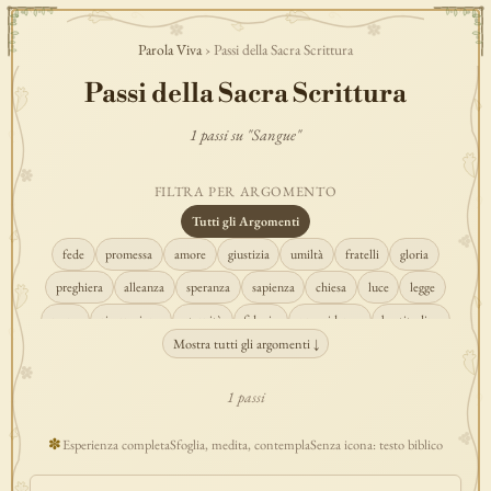
Parola Viva
› Passi della Sacra Scrittura
Passi della Sacra Scrittura
1 passi su "Sangue"
FILTRA PER ARGOMENTO
Tutti gli Argomenti
fede
promessa
amore
giustizia
umiltà
fratelli
gloria
preghiera
alleanza
speranza
sapienza
chiesa
luce
legge
regno
risurrezione
eternità
fiducia
provvidenza
beatitudine
Mostra tutti gli argomenti ↓
conversione
creazione
spirito
fedeltà
perdono
verità
pace
vocazione
tempio
grazia
consolazione
misericordia
giudizio
1 passi
donna
semplicità
matrimonio
indefettibilità
ascolto
croce
✽
Esperienza completa
Sfoglia, medita, contempla
Senza icona: testo biblico
gioia
carità
cristo
prudenza
maria
libertà
salvezza
adorazione
re
guarigione
peccato
povertà
eucaristia
lavoro