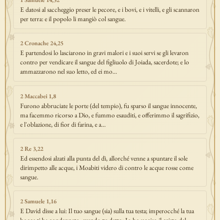
E datosi al saccheggio preser le pecore, e i bovi, e i vitelli, e gli scannaron
per terra: e il popolo li mangiò col sangue.
2 Cronache 24,25
E partendosi lo lasciarono in gravi malori e i suoi servi se gli levaron
contro per vendicare il sangue del figliuolo di Joiada, sacerdote; e lo
ammazzarono nel suo letto, ed ei mo…
2 Maccabei 1,8
Furono abbruciate le porte (del tempio), fu sparso il sangue innocente,
ma facemmo ricorso a Dio, e fummo esauditi, e offerimmo il sagrifizio,
e l'oblazione, di fior di farina, e a…
2 Re 3,22
Ed essendosi alzati alla punta del dì, allorché venne a spuntare il sole
dirimpetto alle acque, i Moabiti videro di contro le acque rosse come
sangue.
2 Samuele 1,16
E David disse a lui: Il tuo sangue (sia) sulla tua testa; imperocché la tua