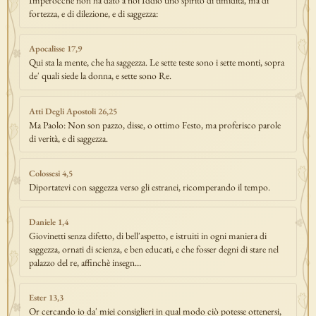
Imperocché non ha dato a noi Iddio uno spirito di timidità, ma di
fortezza, e di dilezione, e di saggezza:
Apocalisse 17,9
Qui sta la mente, che ha saggezza. Le sette teste sono i sette monti, sopra
de' quali siede la donna, e sette sono Re.
Atti Degli Apostoli 26,25
Ma Paolo: Non son pazzo, disse, o ottimo Festo, ma proferisco parole
di verità, e di saggezza.
Colossesi 4,5
Diportatevi con saggezza verso gli estranei, ricomperando il tempo.
Daniele 1,4
Giovinetti senza difetto, di bell'aspetto, e istruiti in ogni maniera di
saggezza, ornati di scienza, e ben educati, e che fosser degni di stare nel
palazzo del re, affinchè insegn…
Ester 13,3
Or cercando io da' miei consiglieri in qual modo ciò potesse ottenersi,