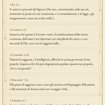
1 Re 2,3
E osserva i precetti del Signore Dio tuo, camminando nelle sue vie,
mettendo in pratica le sue ceremonie, e i comandamenti, e le leggi, e gli
insegnamenti, come sta scritto nella l…
2 Corinzi 1,12
Imperocché questo è il nostro vanto, la testimonianza della nostra
coscienza, dell'esserci noi diportati con semplicità di cuore, e con
sincerità di Dio, non con la saggezza della …
2 Cronache 1,10
Dammi la saggezza, e l'intelligenza, affinchè io possa governare il tuo
popolo: imperocché chi può degnamente guidare questo tuo popolo,
che è così grande?
2 Maccabei 7,21
Ella piena di saggezza a uno a uno gli esortava nel linguaggio della patria,
e alla tenerezza di donna univa un coraggio virile,
2 Timoteo 1,7