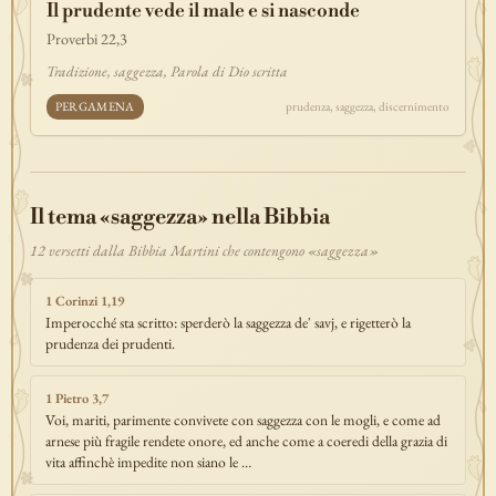
Il prudente vede il male e si nasconde
discepolato
teofania
comandamento
forza
pane
redenzione
Proverbi 22,3
benedizione
segno
bilancia
unità
ricchezza
vita-eterna
Tradizione, saggezza, Parola di Dio scritta
incarnazione
natale
epifania
signoria
testimonianza
paradiso
PERGAMENA
prudenza, saggezza, discernimento
sete
stelle
timor-di-dio
liberazione
pasqua
esodo
acqua
prova
dolore
morte
vita
battesimo
nuova-alleanza
discernimento
riconciliazione
prossimo
comunità
servizio
Il tema «saggezza» nella Bibbia
missione
coraggio
12 versetti dalla Bibbia Martini che contengono «saggezza»
1 Corinzi 1,19
Imperocché sta scritto: sperderò la saggezza de' savj, e rigetterò la
prudenza dei prudenti.
1 Pietro 3,7
Voi, mariti, parimente convivete con saggezza con le mogli, e come ad
arnese più fragile rendete onore, ed anche come a coeredi della grazia di
vita affinchè impedite non siano le …