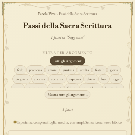
Parola Viva
› Passi della Sacra Scrittura
Passi della Sacra Scrittura
1 passi su "Saggezza"
FILTRA PER ARGOMENTO
Tutti gli Argomenti
fede
promessa
amore
giustizia
umiltà
fratelli
gloria
preghiera
alleanza
speranza
sapienza
chiesa
luce
legge
regno
risurrezione
eternità
fiducia
provvidenza
beatitudine
Mostra tutti gli argomenti ↓
conversione
creazione
spirito
fedeltà
perdono
verità
pace
vocazione
tempio
grazia
consolazione
misericordia
giudizio
1 passi
donna
semplicità
matrimonio
indefettibilità
ascolto
croce
✽
Esperienza completa
Sfoglia, medita, contempla
Senza icona: testo biblico
gioia
carità
cristo
prudenza
maria
libertà
salvezza
adorazione
re
guarigione
peccato
povertà
eucaristia
lavoro