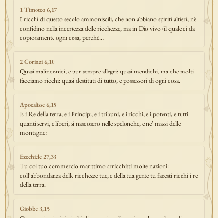
1 Timoteo 6,17
I ricchi di questo secolo ammoniscili, che non abbiano spiriti altieri, nè
confidino nella incertezza delle ricchezze, ma in Dio vivo (il quale ci da
copiosamente ogni cosa, perché…
2 Corinzi 6,10
Quasi malinconici, e pur sempre allegri: quasi mendichi, ma che molti
facciamo ricchi: quasi destituti di tutto, e possessori di ogni cosa.
Apocalisse 6,15
E i Re della terra, e i Principi, e i tribuni, e i ricchi, e i potenti, e tutti
quanti servi, e liberi, si nascosero nelle spelonche, e ne' massi delle
montagne:
Ezechiele 27,33
Tu col tuo commercio marittimo arricchisti molte nazioni:
coll'abbondanza delle ricchezze tue, e della tua gente tu facesti ricchi i re
della terra.
Giobbe 3,15