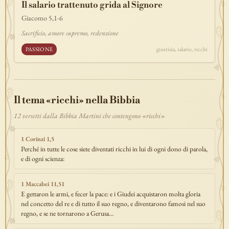
Il salario trattenuto grida al Signore
discepolato
teofania
comandamento
forza
pane
redenzione
Giacomo 5,1-6
benedizione
segno
bilancia
unità
ricchezza
vita-eterna
Sacrificio, amore supremo, redenzione
incarnazione
natale
epifania
signoria
testimonianza
paradiso
PASSIONE
giustizia, salario, ricchi
sete
stelle
timor-di-dio
liberazione
pasqua
esodo
acqua
prova
dolore
morte
vita
battesimo
nuova-alleanza
discernimento
riconciliazione
prossimo
comunità
servizio
Il tema «ricchi» nella Bibbia
missione
coraggio
12 versetti dalla Bibbia Martini che contengono «ricchi»
1 Corinzi 1,5
Perché in tutte le cose siete diventati ricchi in lui di ogni dono di parola,
e di ogni scienza:
1 Maccabei 11,51
E gettaron le armi, e fecer la pace: e i Giudei acquistaron molta gloria
nel concetto del re e di tutto il suo regno, e diventarono famosi nel suo
regno, e se ne tornarono a Gerusa…