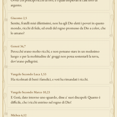
Ovver coi principi ricchi di oro, e i quali empievan le case loro di
argento;
Giacomo 2,5
Sentite, fratelli miei dilettissimi, non ha egli Dio eletti i poveri in questo
mondo, ricchi di fede, ed eredi del regno promesso da Dio a color, che
lo amano?
Genesi 36,7
Perocché erano molto ricchi, e non poteano stare in un medesimo
luogo: e per la moltitudine de' greggi non potea sostentarli la terra,
dov'erano pellegrini.
Vangelo Secondo Luca 1,53
Ha ricolmati di beni i famelici, e voti ha rimandati i ricchi.
Vangelo Secondo Marco 10,23
E Gesù, dato intorno uno sguardo, disse a' suoi discepoli: Quanto è
difficile, che i ricchi entrino nel regno di Dio!
Michea 6,12