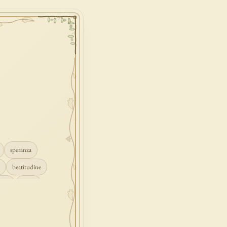
speranza
beatitudine
mpio
grazia
ascolto
croce
gione
peccato