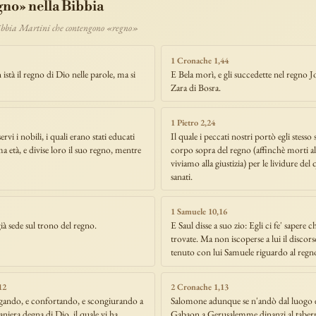
gno» nella Bibbia
Bibbia Martini che contengono «regno»
1 Cronache 1,44
tà il regno di Dio nelle parole, ma si
E Bela morì, e gli succedette nel regno J
Zara di Bosra.
1 Pietro 2,24
rvi i nobili, i quali erano stati educati
Il quale i peccati nostri portò egli stesso
ma età, e divise loro il suo regno, mentre
corpo sopra del regno (affinchè morti al
viviamo alla giustizia) per le lividure del q
sanati.
1 Samuele 10,16
à sede sul trono del regno.
E Saul disse a suo zio: Egli ci fe' sapere c
trovate. Ma non iscoperse a lui il discor
tenuto con lui Samuele riguardo al regn
12
2 Cronache 1,13
gando, e confortando, e scongiurando a
Salomone adunque se n'andò dal luogo e
iera degna di Dio, il quale vi ha
Gabaon a Gerusalemme dinanzi al taber