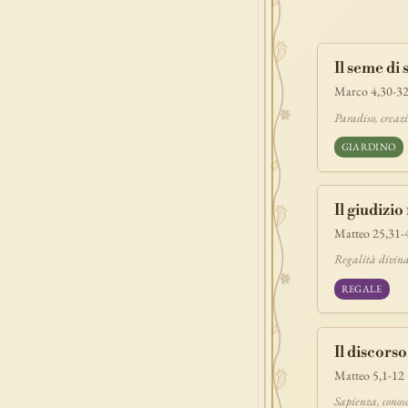
povertà
e
benedizione
Il seme di
signoria
tes
Marco 4,30-3
prova
dolor
Paradiso, creaz
GIARDINO
Il giudizio 
Matteo 25,31-
Regalità divina,
REGALE
Il discors
Matteo 5,1-12
Sapienza, conos