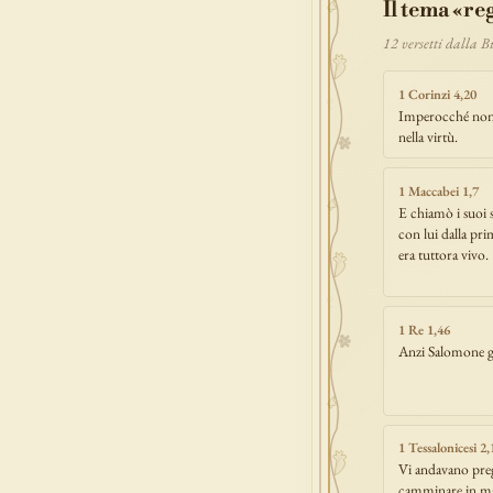
Il tema «re
12 versetti dalla 
1 Corinzi 4,20
Imperocché non is
nella virtù.
1 Maccabei 1,7
E chiamò i suoi se
con lui dalla pri
era tuttora vivo.
1 Re 1,46
Anzi Salomone gi
1 Tessalonicesi 2,
Vi andavano pre
camminare in man