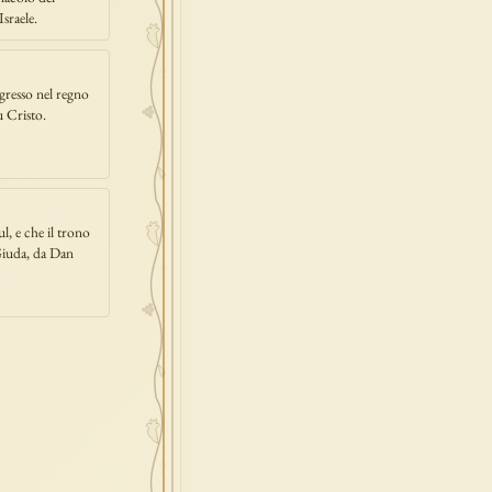
sraele.
gresso nel regno
ù Cristo.
ul, e che il trono
 Giuda, da Dan