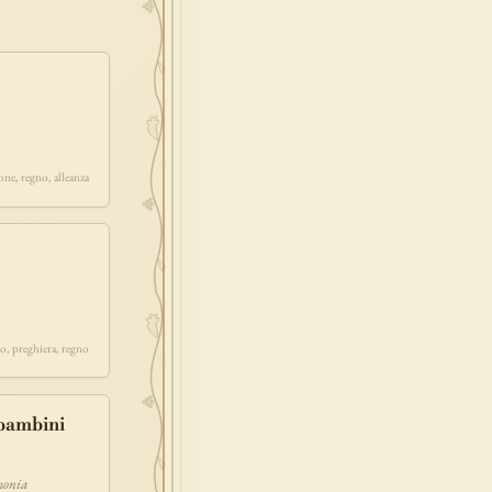
redenzione
epifania
esodo
acqua
one
prossimo
one, regno, alleanza
o, preghiera, regno
 bambini
rmonia