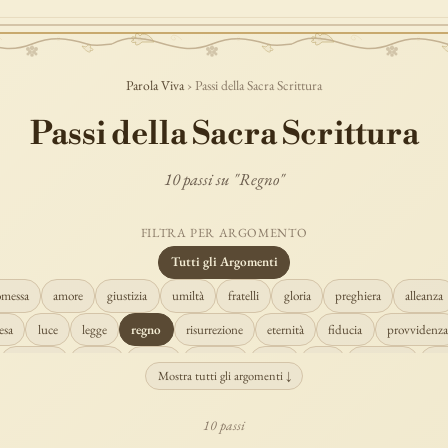
Parola Viva
› Passi della Sacra Scrittura
Passi della Sacra Scrittura
10 passi su "Regno"
FILTRA PER ARGOMENTO
Tutti gli Argomenti
omessa
amore
giustizia
umiltà
fratelli
gloria
preghiera
alleanza
esa
luce
legge
regno
risurrezione
eternità
fiducia
provvidenza
creazione
spirito
fedeltà
perdono
verità
pace
vocazione
te
Mostra tutti gli argomenti ↓
misericordia
giudizio
donna
semplicità
matrimonio
indefettibilità
10 passi
cristo
prudenza
maria
libertà
salvezza
adorazione
re
guari