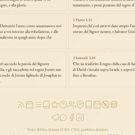
gno, e alla gloria.
testamento, e prese possesso del regno d'I
2 Pietro 1,11
i Demetrio l'anno cento sessantanove noi
Imperocché così saravvi dato ampio l'in
a voi intorno alla tribolazione, e alle
eterno del Signor nostro, e Salvator Ges
assalirono in quegli anni, dopo che
2 Samuele 3,10
ì secondo la parola del Signore
Che sia trasferito il regno dalla casa di Sa
ia, e gli succedette nel regno Joram suo
di David s'innalzi sopra Israele, e sopra
secondo di Joram figliuolo di Josaphat re
fino a Bersabee.
…
Testo: Bibbia Martini (1769–1781), pubblico dominio