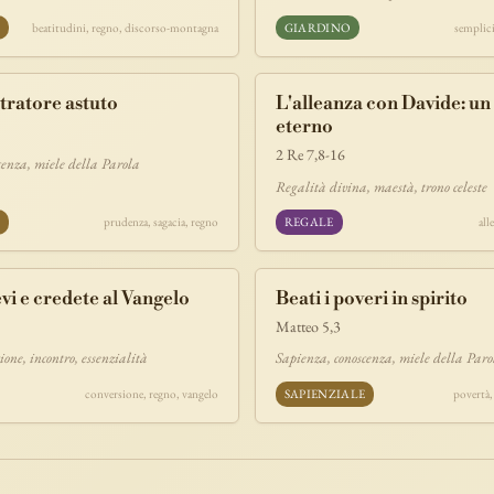
E
beatitudini, regno, discorso-montagna
GIARDINO
semplic
tratore astuto
L'alleanza con Davide: un
eterno
2 Re 7,8-16
cenza, miele della Parola
Regalità divina, maestà, trono celeste
E
prudenza, sagacia, regno
REGALE
all
vi e credete al Vangelo
Beati i poveri in spirito
5
Matteo 5,3
ione, incontro, essenzialità
Sapienza, conoscenza, miele della Paro
conversione, regno, vangelo
SAPIENZIALE
povertà,