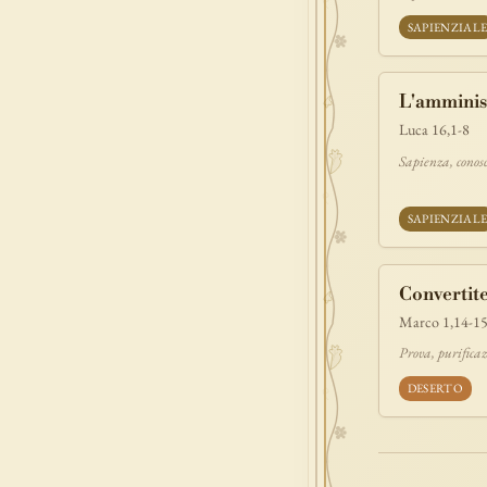
SAPIENZIAL
L'amminis
Luca 16,1-8
Sapienza, conos
SAPIENZIAL
Convertite
Marco 1,14-1
Prova, purificaz
DESERTO