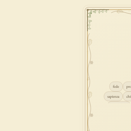
fede
pr
sapienza
chi
conversione
consolazione
gioia
carità