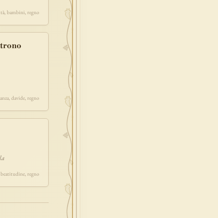
ità, bambini, regno
 trono
eanza, davide, regno
la
 beatitudine, regno