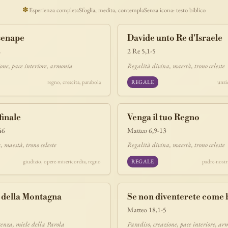
ucaristia
lavoro
discepolato
teofania
comandamento
forza
pane
✽
Esperienza completa
Sfoglia, medita, contempla
Senza icona: testo biblico
segno
bilancia
unità
ricchezza
vita-eterna
incarnazione
natale
 senape
Davide unto Re d'Israele
timonianza
paradiso
sete
stelle
timor-di-dio
liberazione
pasqua
2
2 Re 5,1-5
e
morte
vita
battesimo
nuova-alleanza
discernimento
riconciliazi
ione, pace interiore, armonia
Regalità divina, maestà, trono celeste
comunità
servizio
missione
coraggio
regno, crescita, parabola
REGALE
unzi
finale
Venga il tuo Regno
46
Matteo 6,9-13
 maestà, trono celeste
Regalità divina, maestà, trono celeste
giudizio, opere-misericordia, regno
REGALE
padre-nostr
o della Montagna
Se non diventerete come
Matteo 18,1-5
cenza, miele della Parola
Paradiso, creazione, pace interiore, a