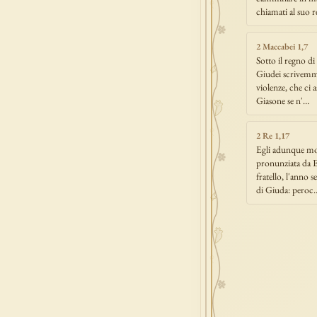
chiamati al suo re
2 Maccabei 1,7
Sotto il regno d
Giudei scrivemmo 
violenze, che ci 
Giasone se n'…
2 Re 1,17
Egli adunque mor
pronunziata da El
fratello, l'anno 
di Giuda: peroc