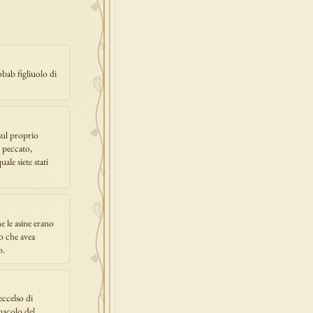
obab figliuolo di
 sul proprio
 peccato,
uale siete stati
he le asine erano
so che avea
o.
ccelso di
nacolo del