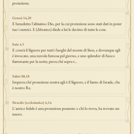
protezione.
Genesi 14,20
E benedetto l'altissimo Dio, per la cui protezione sono stati dati in poter
tuo i nemici. E (Abramo) diede a lui le decime di tutte le cose.
Isaia 4,5
E creerà il Signore per tutti i luoghi del monte di Sion, e dovunque egli
è invocato, una nuvola fumosa pel giorno, e uno splendor di fuoco
fiammante per la notte; perocché sopra t…
Salmi 88,18
Imperocché protezione nostra egli è il Signore, e il Santo di Israele, che
è nostro Re.
Siracide (ecclesiastico) 6,14
L'amico fedele è una protezione possente: e chi lo trova, ha trovato un
tesoro.