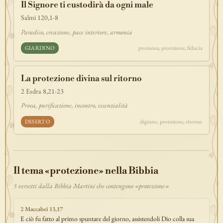
Il Signore ti custodirà da ogni male
discepolato
teofania
comandamento
forza
pane
redenzione
Salmi 120,1-8
benedizione
segno
bilancia
unità
ricchezza
vita-eterna
Paradiso, creazione, pace interiore, armonia
incarnazione
natale
epifania
signoria
testimonianza
paradiso
GIARDINO
promessa, protezione, fiducia
sete
stelle
timor-di-dio
liberazione
pasqua
esodo
acqua
prova
dolore
morte
vita
battesimo
nuova-alleanza
La protezione divina sul ritorno
discernimento
riconciliazione
prossimo
comunità
servizio
2 Esdra 8,21-23
missione
coraggio
Prova, purificazione, incontro, essenzialità
DESERTO
digiuno, protezione, ritorno
Il tema «protezione» nella Bibbia
5 versetti dalla Bibbia Martini che contengono «protezione»
2 Maccabei 13,17
E ciò fu fatto al primo spuntare del giorno, assistendoli Dio colla sua