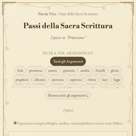
Parola Viva
› Passi della Sacra Scrittura
Passi della Sacra Scrittura
2 passi su "Protezione"
FILTRA PER ARGOMENTO
Tutti gli Argomenti
fede
promessa
amore
giustizia
umiltà
fratelli
gloria
preghiera
alleanza
speranza
sapienza
chiesa
luce
legge
regno
risurrezione
eternità
fiducia
provvidenza
beatitudine
Mostra tutti gli argomenti ↓
conversione
creazione
spirito
fedeltà
perdono
verità
pace
vocazione
tempio
grazia
consolazione
misericordia
giudizio
2 passi
donna
semplicità
matrimonio
indefettibilità
ascolto
croce
✽
Esperienza completa
Sfoglia, medita, contempla
Senza icona: testo biblico
gioia
carità
cristo
prudenza
maria
libertà
salvezza
adorazione
re
guarigione
peccato
povertà
eucaristia
lavoro