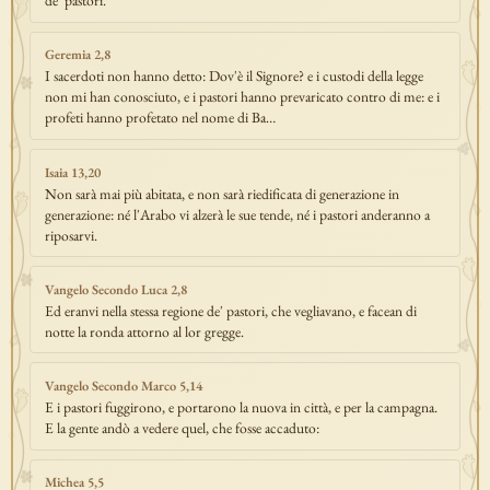
de' pastori.
Geremia 2,8
I sacerdoti non hanno detto: Dov'è il Signore? e i custodi della legge
non mi han conosciuto, e i pastori hanno prevaricato contro di me: e i
profeti hanno profetato nel nome di Ba…
Isaia 13,20
Non sarà mai più abitata, e non sarà riedificata di generazione in
generazione: né l'Arabo vi alzerà le sue tende, né i pastori anderanno a
riposarvi.
Vangelo Secondo Luca 2,8
Ed eranvi nella stessa regione de' pastori, che vegliavano, e facean di
notte la ronda attorno al lor gregge.
Vangelo Secondo Marco 5,14
E i pastori fuggirono, e portarono la nuova in città, e per la campagna.
E la gente andò a vedere quel, che fosse accaduto:
Michea 5,5