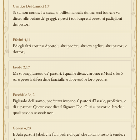
Cantico Dei Cantici 1,7
Se tu non conosci te stessa, o bellissima tralle donne, esci fuora, e vai
dietro alle pedate de' greggi, e pasci i tuoi capretti presso ai padiglioni
dei pastori.
Efesini 4,11
Ed egli altri costituì Apostoli, altri profeti, altri evangelisti, altri pastori, e
dottori,
Esodo 2,17
Ma sopraggiunsero de' pastori, i quali le discacciarono: e Mosè si levò
su, e prese la difesa delle fanciulle, e abbeverò le loro pecore.
Ezechiele 34,2
Figliuolo dell'uomo, profetizza intorno a' pastori d'Israele, profetizza, e
di ai pastori: Queste cose dice il Signore Dio: Guai a' pastori d'Israele, i
quali pascon se stessi: non…
Genesi 4,20
E Ada partorì Jabel, che fu il padre di que' che abitano sotto le tende, e