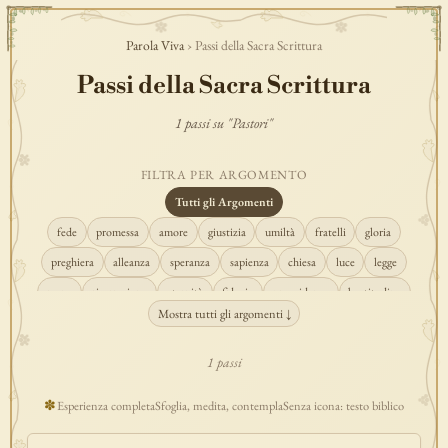
Parola Viva
› Passi della Sacra Scrittura
Passi della Sacra Scrittura
1 passi su "Pastori"
FILTRA PER ARGOMENTO
Tutti gli Argomenti
fede
promessa
amore
giustizia
umiltà
fratelli
gloria
preghiera
alleanza
speranza
sapienza
chiesa
luce
legge
regno
risurrezione
eternità
fiducia
provvidenza
beatitudine
Mostra tutti gli argomenti ↓
conversione
creazione
spirito
fedeltà
perdono
verità
pace
vocazione
tempio
grazia
consolazione
misericordia
giudizio
1 passi
donna
semplicità
matrimonio
indefettibilità
ascolto
croce
✽
Esperienza completa
Sfoglia, medita, contempla
Senza icona: testo biblico
gioia
carità
cristo
prudenza
maria
libertà
salvezza
adorazione
re
guarigione
peccato
povertà
eucaristia
lavoro