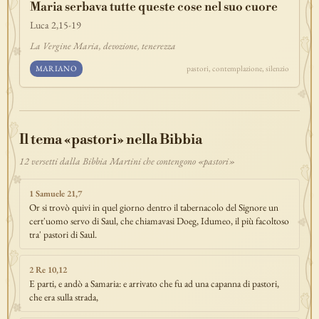
Maria serbava tutte queste cose nel suo cuore
discepolato
teofania
comandamento
forza
pane
redenzione
Luca 2,15-19
benedizione
segno
bilancia
unità
ricchezza
vita-eterna
La Vergine Maria, devozione, tenerezza
incarnazione
natale
epifania
signoria
testimonianza
paradiso
MARIANO
pastori, contemplazione, silenzio
sete
stelle
timor-di-dio
liberazione
pasqua
esodo
acqua
prova
dolore
morte
vita
battesimo
nuova-alleanza
discernimento
riconciliazione
prossimo
comunità
servizio
Il tema «pastori» nella Bibbia
missione
coraggio
12 versetti dalla Bibbia Martini che contengono «pastori»
1 Samuele 21,7
Or si trovò quivi in quel giorno dentro il tabernacolo del Signore un
cert'uomo servo di Saul, che chiamavasi Doeg, Idumeo, il più facoltoso
tra' pastori di Saul.
2 Re 10,12
E parti, e andò a Samaria: e arrivato che fu ad una capanna di pastori,
che era sulla strada,