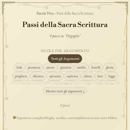
Parola Viva
› Passi della Sacra Scrittura
Passi della Sacra Scrittura
0 passi su "Orgoglio"
FILTRA PER ARGOMENTO
Tutti gli Argomenti
fede
promessa
amore
giustizia
umiltà
fratelli
gloria
preghiera
alleanza
speranza
sapienza
chiesa
luce
legge
regno
risurrezione
eternità
fiducia
provvidenza
beatitudine
Mostra tutti gli argomenti ↓
conversione
creazione
spirito
fedeltà
perdono
verità
pace
vocazione
tempio
grazia
consolazione
misericordia
giudizio
0 passi
donna
semplicità
matrimonio
indefettibilità
ascolto
croce
✽
Esperienza completa
Sfoglia, medita, contempla
Senza icona: testo biblico
gioia
carità
cristo
prudenza
maria
libertà
salvezza
adorazione
re
guarigione
peccato
povertà
eucaristia
lavoro