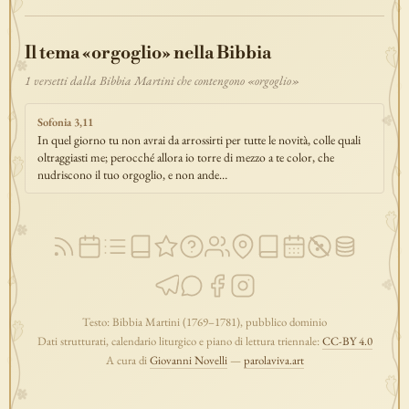
discepolato
teofania
comandamento
forza
pane
redenzione
Il tema «orgoglio» nella Bibbia
benedizione
segno
bilancia
unità
ricchezza
vita-eterna
incarnazione
natale
epifania
signoria
testimonianza
paradiso
1 versetti dalla Bibbia Martini che contengono «orgoglio»
sete
stelle
timor-di-dio
liberazione
pasqua
esodo
acqua
Sofonia 3,11
prova
dolore
morte
vita
battesimo
nuova-alleanza
In quel giorno tu non avrai da arrossirti per tutte le novità, colle quali
oltraggiasti me; perocché allora io torre di mezzo a te color, che
discernimento
riconciliazione
prossimo
comunità
servizio
nudriscono il tuo orgoglio, e non ande…
missione
coraggio
Testo: Bibbia Martini (1769–1781), pubblico dominio
Dati strutturati, calendario liturgico e piano di lettura triennale:
CC-BY 4.0
A cura di
Giovanni Novelli
—
parolaviva.art