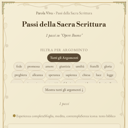
Parola Viva
› Passi della Sacra Scrittura
Passi della Sacra Scrittura
1 passi su "Opere Buone"
FILTRA PER ARGOMENTO
Tutti gli Argomenti
fede
promessa
amore
giustizia
umiltà
fratelli
gloria
preghiera
alleanza
speranza
sapienza
chiesa
luce
legge
regno
risurrezione
eternità
fiducia
provvidenza
beatitudine
Mostra tutti gli argomenti ↓
conversione
creazione
spirito
fedeltà
perdono
verità
pace
vocazione
tempio
grazia
consolazione
misericordia
giudizio
1 passi
donna
semplicità
matrimonio
indefettibilità
ascolto
croce
✽
Esperienza completa
Sfoglia, medita, contempla
Senza icona: testo biblico
gioia
carità
cristo
prudenza
maria
libertà
salvezza
adorazione
re
guarigione
peccato
povertà
eucaristia
lavoro