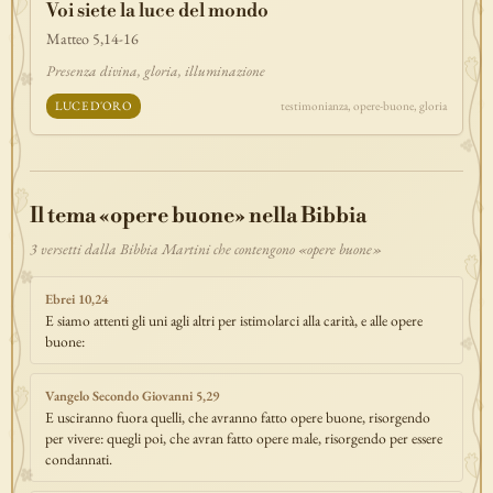
Voi siete la luce del mondo
discepolato
teofania
comandamento
forza
pane
redenzione
Matteo 5,14-16
benedizione
segno
bilancia
unità
ricchezza
vita-eterna
Presenza divina, gloria, illuminazione
incarnazione
natale
epifania
signoria
testimonianza
paradiso
LUCE D'ORO
testimonianza, opere-buone, gloria
sete
stelle
timor-di-dio
liberazione
pasqua
esodo
acqua
prova
dolore
morte
vita
battesimo
nuova-alleanza
discernimento
riconciliazione
prossimo
comunità
servizio
Il tema «opere buone» nella Bibbia
missione
coraggio
3 versetti dalla Bibbia Martini che contengono «opere buone»
Ebrei 10,24
E siamo attenti gli uni agli altri per istimolarci alla carità, e alle opere
buone:
Vangelo Secondo Giovanni 5,29
E usciranno fuora quelli, che avranno fatto opere buone, risorgendo
per vivere: quegli poi, che avran fatto opere male, risorgendo per essere
condannati.