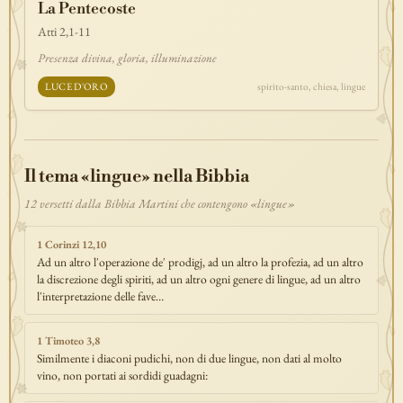
La Pentecoste
discepolato
teofania
comandamento
forza
pane
redenzione
Atti 2,1-11
benedizione
segno
bilancia
unità
ricchezza
vita-eterna
Presenza divina, gloria, illuminazione
incarnazione
natale
epifania
signoria
testimonianza
paradiso
LUCE D'ORO
spirito-santo, chiesa, lingue
sete
stelle
timor-di-dio
liberazione
pasqua
esodo
acqua
prova
dolore
morte
vita
battesimo
nuova-alleanza
discernimento
riconciliazione
prossimo
comunità
servizio
Il tema «lingue» nella Bibbia
missione
coraggio
12 versetti dalla Bibbia Martini che contengono «lingue»
1 Corinzi 12,10
Ad un altro l'operazione de' prodigj, ad un altro la profezia, ad un altro
la discrezione degli spiriti, ad un altro ogni genere di lingue, ad un altro
l'interpretazione delle fave…
1 Timoteo 3,8
Similmente i diaconi pudichi, non di due lingue, non dati al molto
vino, non portati ai sordidi guadagni: