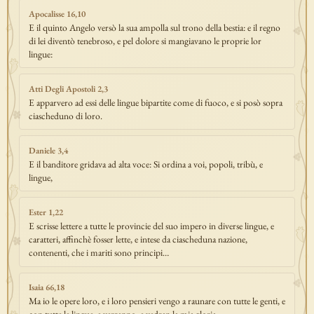
Apocalisse 16,10
E il quinto Angelo versò la sua ampolla sul trono della bestia: e il regno
di lei diventò tenebroso, e pel dolore si mangiavano le proprie lor
lingue:
Atti Degli Apostoli 2,3
E apparvero ad essi delle lingue bipartite come di fuoco, e si posò sopra
ciascheduno di loro.
Daniele 3,4
E il banditore gridava ad alta voce: Si ordina a voi, popoli, tribù, e
lingue,
Ester 1,22
E scrisse lettere a tutte le provincie del suo impero in diverse lingue, e
caratteri, affinchè fosser lette, e intese da ciascheduna nazione,
contenenti, che i mariti sono principi…
Isaia 66,18
Ma io le opere loro, e i loro pensieri vengo a raunare con tutte le genti, e