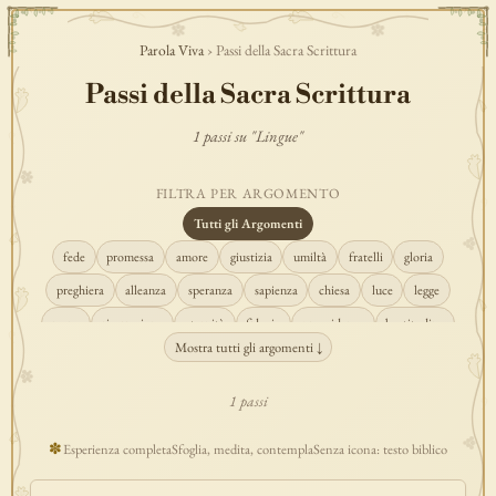
Parola Viva
› Passi della Sacra Scrittura
Passi della Sacra Scrittura
1 passi su "Lingue"
FILTRA PER ARGOMENTO
Tutti gli Argomenti
fede
promessa
amore
giustizia
umiltà
fratelli
gloria
preghiera
alleanza
speranza
sapienza
chiesa
luce
legge
regno
risurrezione
eternità
fiducia
provvidenza
beatitudine
Mostra tutti gli argomenti ↓
conversione
creazione
spirito
fedeltà
perdono
verità
pace
vocazione
tempio
grazia
consolazione
misericordia
giudizio
1 passi
donna
semplicità
matrimonio
indefettibilità
ascolto
croce
✽
Esperienza completa
Sfoglia, medita, contempla
Senza icona: testo biblico
gioia
carità
cristo
prudenza
maria
libertà
salvezza
adorazione
re
guarigione
peccato
povertà
eucaristia
lavoro