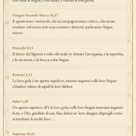
con tutte le lingue, e verranno, e vedran la mia gloria.
Vangelo Secondo Marco 16,17
E questi sono i miracoli, che accompagneranno coloro, che avran
creduto: nel nome mio scacceranno i demonj: parleranno lingue
nuove:
Proverbi 8,13
Il timor del Signore è odio del male: io detesto l'arroganza, e la superbia,
e la via storta, e la bocca a due lingue.
Romani 3,13
La loro gola è un aperto sepolcro, tessono inganni colle loro lingue:
chiudon veleno di aspidi le loro labbra:
Salmi 5,10
Un aperto sepolcro ell'è la loro gola; colle loro lingue tessevano inganni:
fa tu, o Dio, giudizio di essi. Sian delusi ne' loro disegni; dispergili come
si meritano le molte loro …
Sapienza 10,21