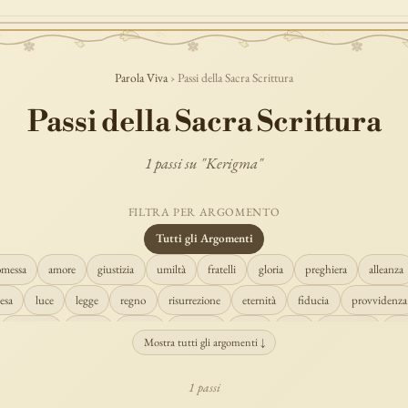
Parola Viva
› Passi della Sacra Scrittura
Passi della Sacra Scrittura
1 passi su "Kerigma"
FILTRA PER ARGOMENTO
Tutti gli Argomenti
omessa
amore
giustizia
umiltà
fratelli
gloria
preghiera
alleanza
esa
luce
legge
regno
risurrezione
eternità
fiducia
provvidenza
creazione
spirito
fedeltà
perdono
verità
pace
vocazione
te
Mostra tutti gli argomenti ↓
misericordia
giudizio
donna
semplicità
matrimonio
indefettibilità
1 passi
cristo
prudenza
maria
libertà
salvezza
adorazione
re
guari