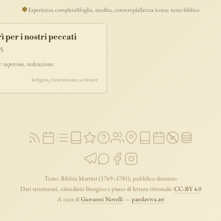
ucaristia
lavoro
discepolato
teofania
comandamento
forza
pane
✽
Esperienza completa
Sfoglia, medita, contempla
Senza icona: testo biblico
segno
bilancia
unità
ricchezza
vita-eterna
incarnazione
natale
 per i nostri peccati
timonianza
paradiso
sete
stelle
timor-di-dio
liberazione
pasqua
-5
e
morte
vita
battesimo
nuova-alleanza
discernimento
riconciliazi
re supremo, redenzione
comunità
servizio
missione
coraggio
kerigma, risurrezione, scritture
Testo: Bibbia Martini (1769–1781), pubblico dominio
Dati strutturati, calendario liturgico e piano di lettura triennale:
CC-BY 4.0
A cura di
Giovanni Novelli
—
parolaviva.art