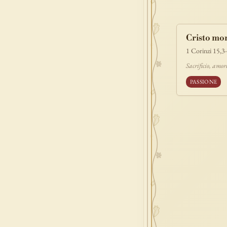
povertà
e
benedizione
Cristo morì
signoria
tes
1 Corinzi 15,3
prova
dolor
Sacrificio, amo
PASSIONE