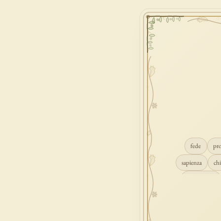
fede
pr
sapienza
chi
conversione
consolazione
gioia
carità