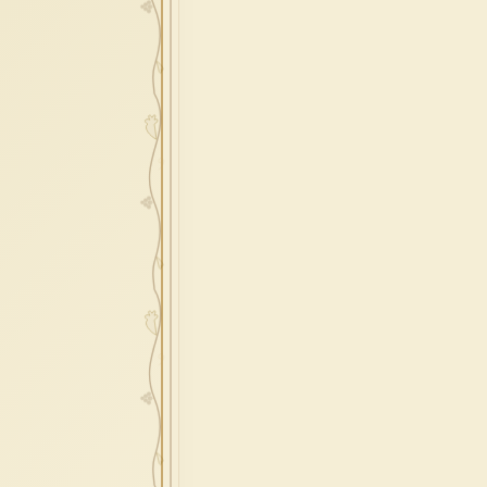
redenzione
epifania
esodo
acqua
one
prossimo