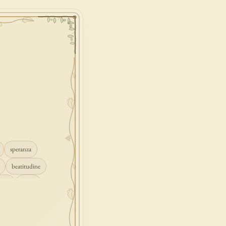
speranza
beatitudine
mpio
grazia
ascolto
croce
gione
peccato