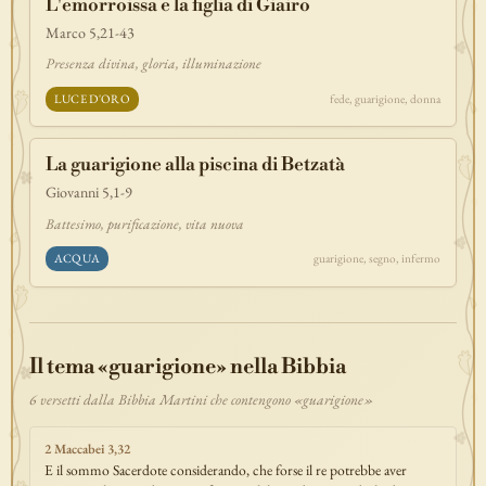
L'emorroissa e la figlia di Giairo
Marco 5,21-43
Presenza divina, gloria, illuminazione
LUCE D'ORO
fede, guarigione, donna
La guarigione alla piscina di Betzatà
Giovanni 5,1-9
Battesimo, purificazione, vita nuova
ACQUA
guarigione, segno, infermo
Il tema «guarigione» nella Bibbia
6 versetti dalla Bibbia Martini che contengono «guarigione»
2 Maccabei 3,32
E il sommo Sacerdote considerando, che forse il re potrebbe aver