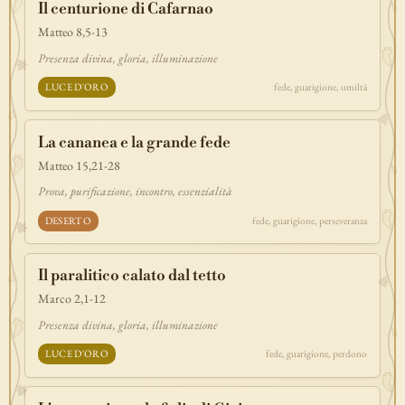
Il centurione di Cafarnao
lavoro
discepolato
teofania
comandamento
forza
pane
Matteo 8,5-13
redenzione
benedizione
segno
bilancia
unità
ricchezza
Presenza divina, gloria, illuminazione
vita-eterna
incarnazione
natale
epifania
signoria
testimonianza
LUCE D'ORO
fede, guarigione, umiltà
paradiso
sete
stelle
timor-di-dio
liberazione
pasqua
esodo
acqua
prova
dolore
morte
vita
battesimo
nuova-alleanza
La cananea e la grande fede
discernimento
riconciliazione
prossimo
comunità
servizio
Matteo 15,21-28
missione
coraggio
Prova, purificazione, incontro, essenzialità
DESERTO
fede, guarigione, perseveranza
Il paralitico calato dal tetto
Marco 2,1-12
Presenza divina, gloria, illuminazione
LUCE D'ORO
fede, guarigione, perdono