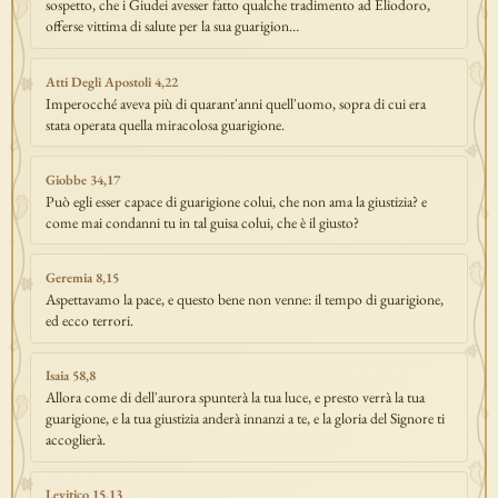
sospetto, che i Giudei avesser fatto qualche tradimento ad Eliodoro,
offerse vittima di salute per la sua guarigion…
Atti Degli Apostoli 4,22
Imperocché aveva più di quarant'anni quell'uomo, sopra di cui era
stata operata quella miracolosa guarigione.
Giobbe 34,17
Può egli esser capace di guarigione colui, che non ama la giustizia? e
come mai condanni tu in tal guisa colui, che è il giusto?
Geremia 8,15
Aspettavamo la pace, e questo bene non venne: il tempo di guarigione,
ed ecco terrori.
Isaia 58,8
Allora come di dell'aurora spunterà la tua luce, e presto verrà la tua
guarigione, e la tua giustizia anderà innanzi a te, e la gloria del Signore ti
accoglierà.
Levitico 15,13