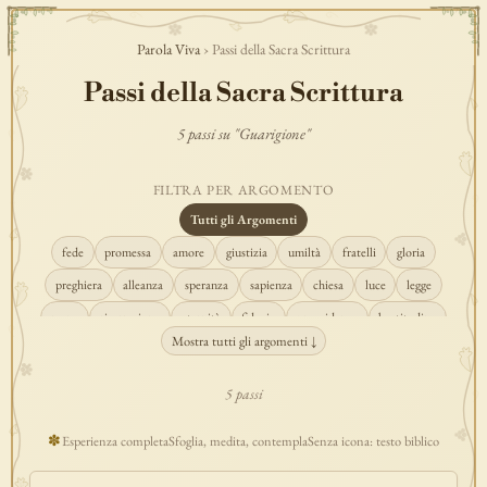
Parola Viva
› Passi della Sacra Scrittura
Passi della Sacra Scrittura
5 passi su "Guarigione"
FILTRA PER ARGOMENTO
Tutti gli Argomenti
fede
promessa
amore
giustizia
umiltà
fratelli
gloria
preghiera
alleanza
speranza
sapienza
chiesa
luce
legge
regno
risurrezione
eternità
fiducia
provvidenza
beatitudine
Mostra tutti gli argomenti ↓
conversione
creazione
spirito
fedeltà
perdono
verità
pace
vocazione
tempio
grazia
consolazione
misericordia
giudizio
5 passi
donna
semplicità
matrimonio
indefettibilità
ascolto
croce
✽
Esperienza completa
Sfoglia, medita, contempla
Senza icona: testo biblico
gioia
carità
cristo
prudenza
maria
libertà
salvezza
adorazione
re
guarigione
peccato
povertà
eucaristia