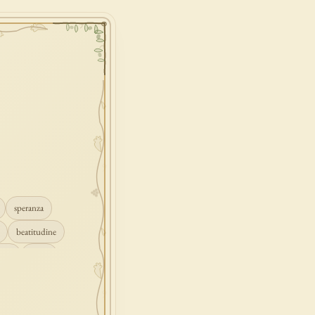
speranza
beatitudine
mpio
grazia
ascolto
croce
gione
peccato