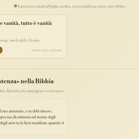
ucaristia
lavoro
discepolato
teofania
comandamento
forza
pane
✽
Esperienza completa
Sfoglia, medita, contempla
Senza icona: testo biblico
segno
bilancia
unità
ricchezza
vita-eterna
incarnazione
natale
e vanità, tutto è vanità
timonianza
paradiso
sete
stelle
timor-di-dio
liberazione
pasqua
e
morte
vita
battesimo
nuova-alleanza
discernimento
riconciliazi
cenza, miele della Parola
comunità
servizio
missione
coraggio
E
vanità, senso, esistenza
istenza» nella Bibbia
ibbia Martini che contengono «esistenza»
il tuo annunzio, e ne ebbi timore.
opra tua dà esistenza nel mezzo degli
egli anni tu la farai manifesta: quando ti