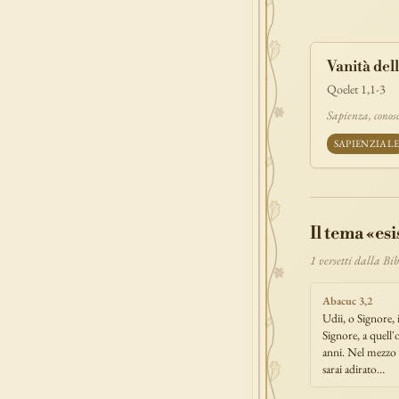
povertà
e
benedizione
Vanità dell
signoria
tes
Qoelet 1,1-3
prova
dolor
Sapienza, conos
SAPIENZIAL
Il tema «es
1 versetti dalla B
Abacuc 3,2
Udii, o Signore, 
Signore, a quell'
anni. Nel mezzo d
sarai adirato…