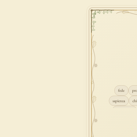
fede
pr
sapienza
chi
conversione
consolazione
gioia
carità