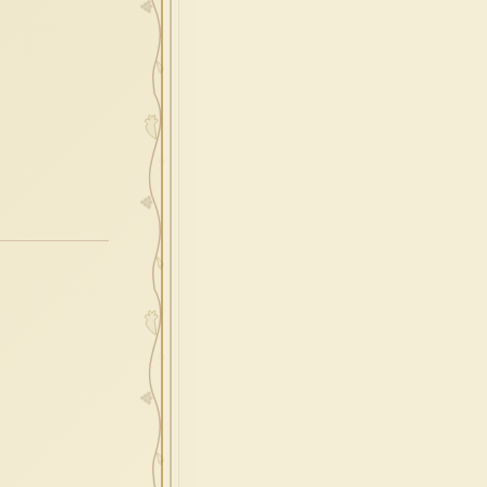
redenzione
epifania
esodo
acqua
one
prossimo