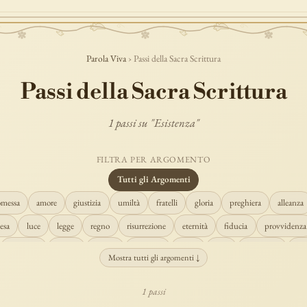
Parola Viva
› Passi della Sacra Scrittura
Passi della Sacra Scrittura
1 passi su "Esistenza"
FILTRA PER ARGOMENTO
Tutti gli Argomenti
omessa
amore
giustizia
umiltà
fratelli
gloria
preghiera
alleanza
esa
luce
legge
regno
risurrezione
eternità
fiducia
provvidenza
creazione
spirito
fedeltà
perdono
verità
pace
vocazione
te
Mostra tutti gli argomenti ↓
misericordia
giudizio
donna
semplicità
matrimonio
indefettibilità
1 passi
cristo
prudenza
maria
libertà
salvezza
adorazione
re
guari