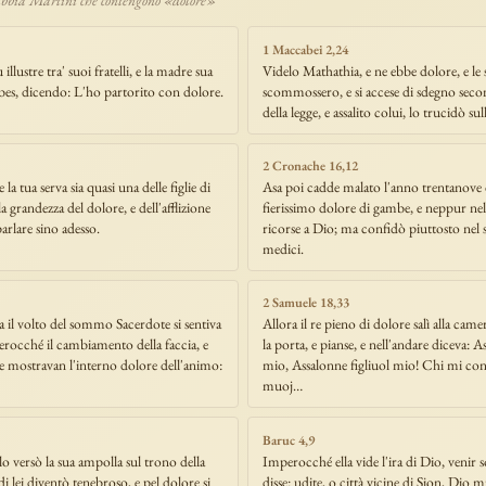
1 Maccabei 2,24
 illustre tra' suoi fratelli, e la madre sua
Videlo Mathathia, e ne ebbe dolore, e le s
bes, dicendo: L'ho partorito con dolore.
scommossero, e si accese di sdegno secon
della legge, e assalito colui, lo trucidò sull
2 Cronache 16,12
a tua serva sia quasi una delle figlie di
Asa poi cadde malato l'anno trentanove 
a grandezza del dolore, e dell'afflizione
fierissimo dolore di gambe, e neppur nel
arlare sino adesso.
ricorse a Dio; ma confidò piuttosto nel 
medici.
2 Samuele 18,33
a il volto del sommo Sacerdote si sentiva
Allora il re pieno di dolore salì alla came
perocché il cambiamento della faccia, e
la porta, e pianse, e nell'andare diceva: A
le mostravan l'interno dolore dell'animo:
mio, Assalonne figliuol mio! Chi mi con
muoj…
Baruc 4,9
o versò la sua ampolla sul trono della
Imperocché ella vide l'ira di Dio, venir s
 di lei diventò tenebroso, e pel dolore si
disse: udite, o città vicine di Sion, Dio