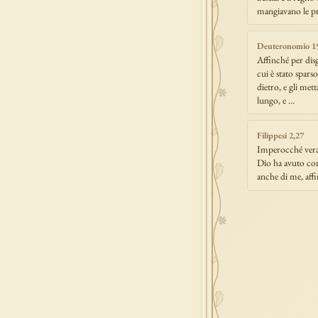
mangiavano le pr
Deuteronomio 1
Affinché per disg
cui è stato spars
dietro, e gli mett
lungo, e …
Filippesi 2,27
Imperocché vera
Dio ha avuto com
anche di me, aff