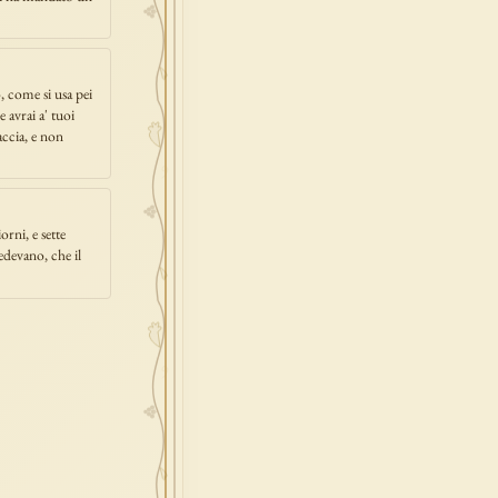
, come si usa pei
e avrai a' tuoi
faccia, e non
orni, e sette
edevano, che il