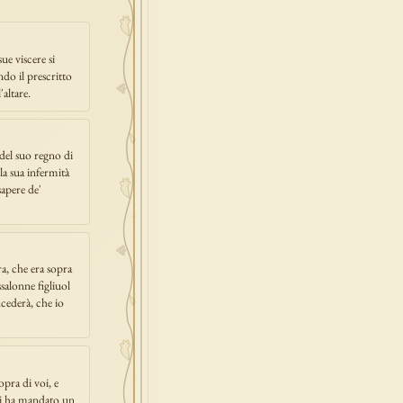
ue viscere si
do il prescritto
'altare.
del suo regno di
la sua infermità
sapere de'
ra, che era sopra
ssalonne figliuol
cederà, che io
opra di voi, e
 mi ha mandato un