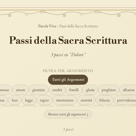
Parola Viva
› Passi della Sacra Scrittura
Passi della Sacra Scrittura
3 passi su "Dolore"
FILTRA PER ARGOMENTO
Tutti gli Argomenti
omessa
amore
giustizia
umiltà
fratelli
gloria
preghiera
alleanza
esa
luce
legge
regno
risurrezione
eternità
fiducia
provvidenza
creazione
spirito
fedeltà
perdono
verità
pace
vocazione
te
Mostra tutti gli argomenti ↓
misericordia
giudizio
donna
semplicità
matrimonio
indefettibilità
3 passi
cristo
prudenza
maria
libertà
salvezza
adorazione
re
guari