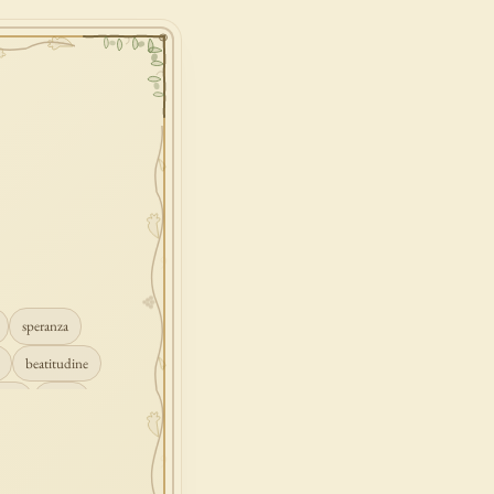
speranza
beatitudine
mpio
grazia
ascolto
croce
gione
peccato