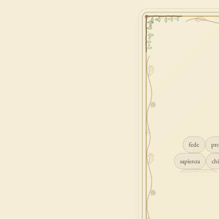
fede
pr
sapienza
chi
conversione
consolazione
gioia
carità