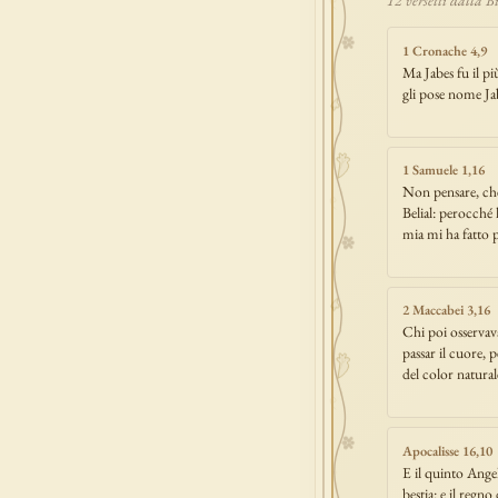
1 Cronache 4,9
Ma Jabes fu il più
gli pose nome Ja
1 Samuele 1,16
Non pensare, che l
Belial: perocché l
mia mi ha fatto p
2 Maccabei 3,16
Chi poi osservav
passar il cuore, 
del color natura
Apocalisse 16,10
E il quinto Angel
bestia: e il regno