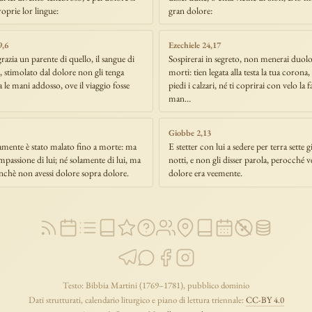
oprie lor lingue:
gran dolore:
9,6
Ezechiele 24,17
razia un parente di quello, il sangue di
Sospirerai in segreto, non menerai duolo
o, stimolato dal dolore non gli tenga
morti: tien legata alla testa la tua corona, 
a le mani addosso, ove il viaggio fosse
piedi i calzari, né ti coprirai con velo la 
man…
Giobbe 2,13
mente è stato malato fino a morte: ma
E stetter con lui a sedere per terra sette gi
passione di lui; né solamente di lui, ma
notti, e non gli disser parola, perocché v
inchè non avessi dolore sopra dolore.
dolore era veemente.
Testo: Bibbia Martini (1769–1781), pubblico dominio
Dati strutturati, calendario liturgico e piano di lettura triennale:
CC-BY 4.0