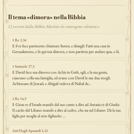
discepolato
teofania
comandamento
forza
pane
redenzione
Il tema «dimora» nella Bibbia
benedizione
segno
bilancia
unità
ricchezza
vita-eterna
incarnazione
natale
epifania
signoria
testimonianza
paradiso
12 versetti dalla Bibbia Martini che contengono «dimora»
sete
stelle
timor-di-dio
liberazione
pasqua
esodo
acqua
1 Re 2,36
prova
dolore
morte
vita
battesimo
nuova-alleanza
E il re fece parimente chiamare Semei, e dissegli: Fatti una casa in
Gerusalemme, e fa qui tua dimora, e non partirne per andare qua, o là.
discernimento
riconciliazione
prossimo
comunità
servizio
missione
coraggio
1 Samuele 27,3
E David fece sua dimora con Achis in Geth, egli, e la sua gente,
ciascuno colla sua famiglia, ed erano con David le sue due mogli.
Achinoam di Jezrael, e Abigail vedova di Nabal de…
2 Re 14,9
E Gioas re d'Israele mandò dal suo canto a dire ad Amasia re di Giuda:
Il cardo del Libano mandò a dire al cedro, che sta sul Libano: Dà la tua
figlia per moglie al mio figliuolo: …
Atti Degli Apostoli 1,21