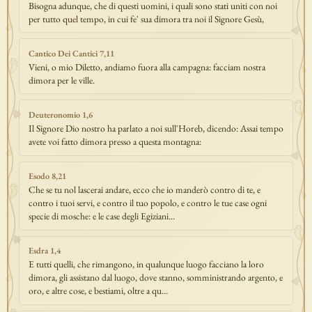
Bisogna adunque, che di questi uomini, i quali sono stati uniti con noi
per tutto quel tempo, in cui fe' sua dimora tra noi il Signore Gesù,
Cantico Dei Cantici 7,11
Vieni, o mio Diletto, andiamo fuora alla campagna: facciam nostra
dimora per le ville.
Deuteronomio 1,6
Il Signore Dio nostro ha parlato a noi sull'Horeb, dicendo: Assai tempo
avete voi fatto dimora presso a questa montagna:
Esodo 8,21
Che se tu nol lascerai andare, ecco che io manderò contro di te, e
contro i tuoi servi, e contro il tuo popolo, e contro le tue case ogni
specie di mosche: e le case degli Egiziani…
Esdra 1,4
E tutti quelli, che rimangono, in qualunque luogo facciano la loro
dimora, gli assistano dal luogo, dove stanno, somministrando argento, e
oro, e altre cose, e bestiami, oltre a qu…