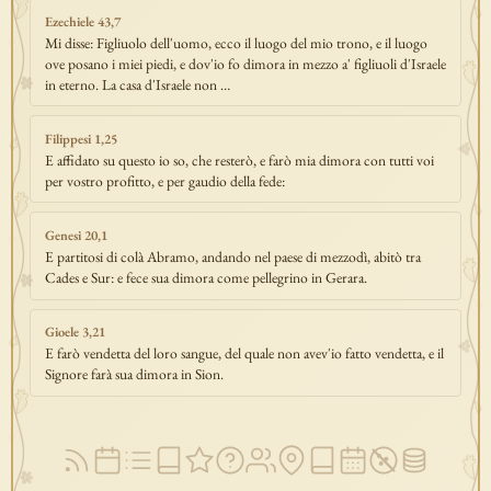
Ezechiele 43,7
Mi disse: Figliuolo dell'uomo, ecco il luogo del mio trono, e il luogo
ove posano i miei piedi, e dov'io fo dimora in mezzo a' figliuoli d'Israele
in eterno. La casa d'Israele non …
Filippesi 1,25
E affidato su questo io so, che resterò, e farò mia dimora con tutti voi
per vostro profitto, e per gaudio della fede:
Genesi 20,1
E partitosi di colà Abramo, andando nel paese di mezzodì, abitò tra
Cades e Sur: e fece sua dimora come pellegrino in Gerara.
Gioele 3,21
E farò vendetta del loro sangue, del quale non avev'io fatto vendetta, e il
Signore farà sua dimora in Sion.