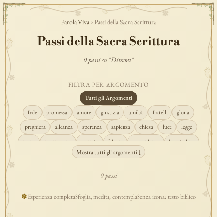
Parola Viva
› Passi della Sacra Scrittura
Passi della Sacra Scrittura
0 passi su "Dimora"
FILTRA PER ARGOMENTO
Tutti gli Argomenti
fede
promessa
amore
giustizia
umiltà
fratelli
gloria
preghiera
alleanza
speranza
sapienza
chiesa
luce
legge
regno
risurrezione
eternità
fiducia
provvidenza
beatitudine
Mostra tutti gli argomenti ↓
conversione
creazione
spirito
fedeltà
perdono
verità
pace
vocazione
tempio
grazia
consolazione
misericordia
giudizio
0 passi
donna
semplicità
matrimonio
indefettibilità
ascolto
croce
✽
Esperienza completa
Sfoglia, medita, contempla
Senza icona: testo biblico
gioia
carità
cristo
prudenza
maria
libertà
salvezza
adorazione
re
guarigione
peccato
povertà
eucaristia
lavoro