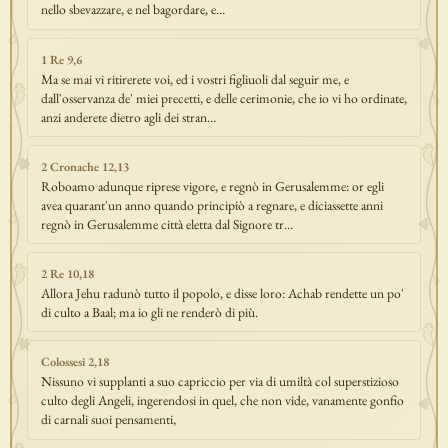
nello sbevazzare, e nel bagordare, e…
1 Re 9,6
Ma se mai vi ritirerete voi, ed i vostri figliuoli dal seguir me, e
dall'osservanza de' miei precetti, e delle cerimonie, che io vi ho ordinate,
anzi anderete dietro agli dei stran…
2 Cronache 12,13
Roboamo adunque riprese vigore, e regnò in Gerusalemme: or egli
avea quarant'un anno quando principiò a regnare, e diciassette anni
regnò in Gerusalemme città eletta dal Signore tr…
2 Re 10,18
Allora Jehu radunò tutto il popolo, e disse loro: Achab rendette un po'
di culto a Baal; ma io gli ne renderò di più.
Colossesi 2,18
Nissuno vi supplanti a suo capriccio per via di umiltà col superstizioso
culto degli Angeli, ingerendosi in quel, che non vide, vanamente gonfio
di carnali suoi pensamenti,