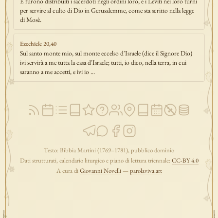
E furono distribuiti i sacerdoti negli ordini loro, e i Leviti nei loro turni
per servire al culto di Dio in Gerusalemme, come sta scritto nella legge
di Mosè.
Ezechiele 20,40
Sul santo monte mio, sul monte eccelso d'Israele (dice il Signore Dio)
ivi servirà a me tutta la casa d'Israele; tutti, io dico, nella terra, in cui
saranno a me accetti, e ivi io …
Testo: Bibbia Martini (1769–1781), pubblico dominio
Dati strutturati, calendario liturgico e piano di lettura triennale:
CC-BY 4.0
A cura di
Giovanni Novelli
—
parolaviva.art