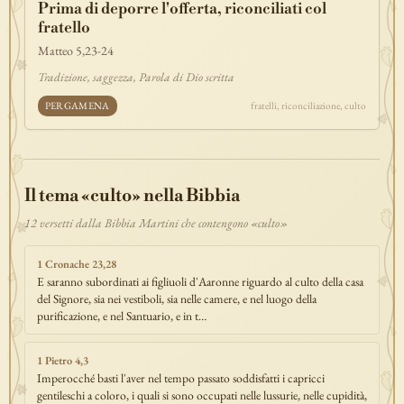
Prima di deporre l'offerta, riconciliati col
discepolato
teofania
comandamento
forza
pane
redenzione
fratello
benedizione
segno
bilancia
unità
ricchezza
vita-eterna
Matteo 5,23-24
incarnazione
natale
epifania
signoria
testimonianza
paradiso
Tradizione, saggezza, Parola di Dio scritta
sete
stelle
timor-di-dio
liberazione
pasqua
esodo
acqua
PERGAMENA
fratelli, riconciliazione, culto
prova
dolore
morte
vita
battesimo
nuova-alleanza
discernimento
riconciliazione
prossimo
comunità
servizio
missione
coraggio
Il tema «culto» nella Bibbia
12 versetti dalla Bibbia Martini che contengono «culto»
1 Cronache 23,28
E saranno subordinati ai figliuoli d'Aaronne riguardo al culto della casa
del Signore, sia nei vestiboli, sia nelle camere, e nel luogo della
purificazione, e nel Santuario, e in t…
1 Pietro 4,3
Imperocché basti l'aver nel tempo passato soddisfatti i capricci
gentileschi a coloro, i quali si sono occupati nelle lussurie, nelle cupidità,