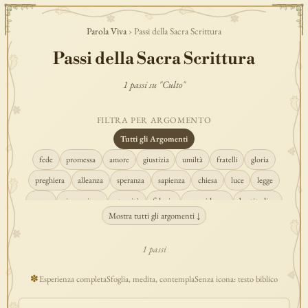
Parola Viva
› Passi della Sacra Scrittura
Passi della Sacra Scrittura
1 passi su "Culto"
FILTRA PER ARGOMENTO
Tutti gli Argomenti
fede
promessa
amore
giustizia
umiltà
fratelli
gloria
preghiera
alleanza
speranza
sapienza
chiesa
luce
legge
regno
risurrezione
eternità
fiducia
provvidenza
beatitudine
Mostra tutti gli argomenti ↓
conversione
creazione
spirito
fedeltà
perdono
verità
pace
vocazione
tempio
grazia
consolazione
misericordia
giudizio
1 passi
donna
semplicità
matrimonio
indefettibilità
ascolto
croce
✽
Esperienza completa
Sfoglia, medita, contempla
Senza icona: testo biblico
gioia
carità
cristo
prudenza
maria
libertà
salvezza
adorazione
re
guarigione
peccato
povertà
eucaristia
lavoro