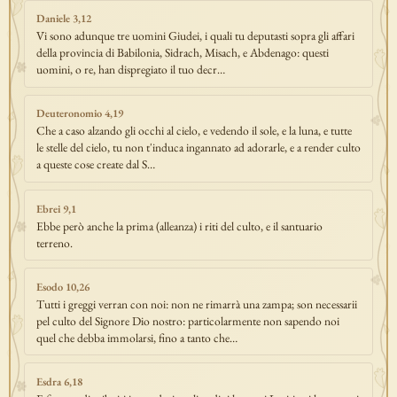
Daniele 3,12
Vi sono adunque tre uomini Giudei, i quali tu deputasti sopra gli affari
della provincia di Babilonia, Sidrach, Misach, e Abdenago: questi
uomini, o re, han dispregiato il tuo decr…
Deuteronomio 4,19
Che a caso alzando gli occhi al cielo, e vedendo il sole, e la luna, e tutte
le stelle del cielo, tu non t'induca ingannato ad adorarle, e a render culto
a queste cose create dal S…
Ebrei 9,1
Ebbe però anche la prima (alleanza) i riti del culto, e il santuario
terreno.
Esodo 10,26
Tutti i greggi verran con noi: non ne rimarrà una zampa; son necessarii
pel culto del Signore Dio nostro: particolarmente non sapendo noi
quel che debba immolarsi, fino a tanto che…
Esdra 6,18