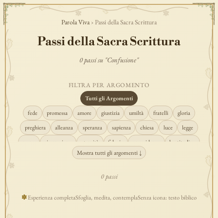
Parola Viva
› Passi della Sacra Scrittura
Passi della Sacra Scrittura
0 passi su "Confusione"
FILTRA PER ARGOMENTO
Tutti gli Argomenti
fede
promessa
amore
giustizia
umiltà
fratelli
gloria
preghiera
alleanza
speranza
sapienza
chiesa
luce
legge
regno
risurrezione
eternità
fiducia
provvidenza
beatitudine
Mostra tutti gli argomenti ↓
conversione
creazione
spirito
fedeltà
perdono
verità
pace
vocazione
tempio
grazia
consolazione
misericordia
giudizio
0 passi
donna
semplicità
matrimonio
indefettibilità
ascolto
croce
✽
Esperienza completa
Sfoglia, medita, contempla
Senza icona: testo biblico
gioia
carità
cristo
prudenza
maria
libertà
salvezza
adorazione
re
guarigione
peccato
povertà
eucaristia
lavoro