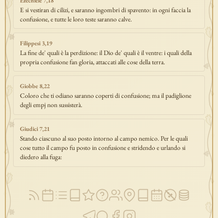
Ezechiele 7,18
E si vestiran di cilizi, e saranno ingombri di spavento: in ogni faccia la
confusione, e tutte le loro teste saranno calve.
Filippesi 3,19
La fine de' quali è la perdizione: il Dio de' quali è il ventre: i quali della
propria confusione fan gloria, attaccati alle cose della terra.
Giobbe 8,22
Coloro che ti odiano saranno coperti di confusione; ma il padiglione
degli empj non sussisterà.
Giudici 7,21
Stando ciascuno al suo posto intorno al campo nemico. Per le quali
cose tutto il campo fu posto in confusione e stridendo e urlando si
diedero alla fuga: