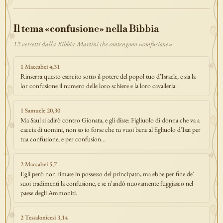
discepolato
teofania
comandamento
forza
pane
redenzione
Il tema «confusione» nella Bibbia
benedizione
segno
bilancia
unità
ricchezza
vita-eterna
incarnazione
natale
epifania
signoria
testimonianza
paradiso
12 versetti dalla Bibbia Martini che contengono «confusione»
sete
stelle
timor-di-dio
liberazione
pasqua
esodo
acqua
1 Maccabei 4,31
prova
dolore
morte
vita
battesimo
nuova-alleanza
Rinserra questo esercito sotto il potere del popol tuo d'Israele, e sia la
lor confusione il numero delle loro schiere e la loro cavalleria.
discernimento
riconciliazione
prossimo
comunità
servizio
missione
coraggio
1 Samuele 20,30
Ma Saul si adirò contro Gionata, e gli disse: Figliuolo di donna che va a
caccia di uomini, non so io forse che tu vuoi bene al figliuolo d'Isai per
tua confusione, e per confusion…
2 Maccabei 5,7
Egli però non rimase in possesso del principato, ma ebbe per fine de'
suoi tradimenti la confusione, e se n'andò nuovamente fuggiasco nel
paese degli Ammoniti.
2 Tessalonicesi 3,14