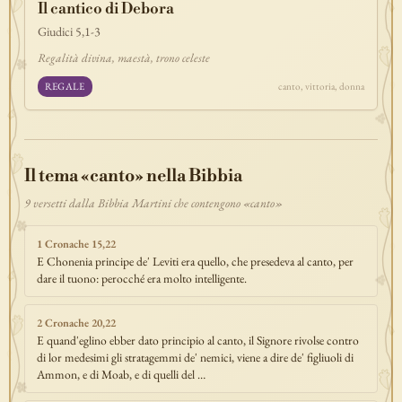
Il cantico di Debora
discepolato
teofania
comandamento
forza
pane
redenzione
Giudici 5,1-3
benedizione
segno
bilancia
unità
ricchezza
vita-eterna
Regalità divina, maestà, trono celeste
incarnazione
natale
epifania
signoria
testimonianza
paradiso
REGALE
canto, vittoria, donna
sete
stelle
timor-di-dio
liberazione
pasqua
esodo
acqua
prova
dolore
morte
vita
battesimo
nuova-alleanza
discernimento
riconciliazione
prossimo
comunità
servizio
Il tema «canto» nella Bibbia
missione
coraggio
9 versetti dalla Bibbia Martini che contengono «canto»
1 Cronache 15,22
E Chonenia principe de' Leviti era quello, che presedeva al canto, per
dare il tuono: perocché era molto intelligente.
2 Cronache 20,22
E quand'eglino ebber dato principio al canto, il Signore rivolse contro
di lor medesimi gli stratagemmi de' nemici, viene a dire de' figliuoli di
Ammon, e di Moab, e di quelli del …