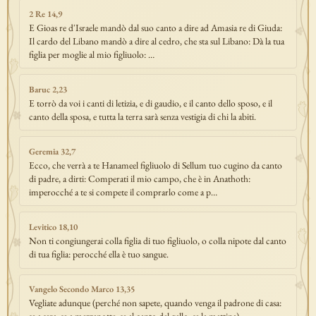
2 Re 14,9
E Gioas re d'Israele mandò dal suo canto a dire ad Amasia re di Giuda:
Il cardo del Libano mandò a dire al cedro, che sta sul Libano: Dà la tua
figlia per moglie al mio figliuolo: …
Baruc 2,23
E torrò da voi i canti di letizia, e di gaudio, e il canto dello sposo, e il
canto della sposa, e tutta la terra sarà senza vestigia di chi la abiti.
Geremia 32,7
Ecco, che verrà a te Hanameel figliuolo di Sellum tuo cugino da canto
di padre, a dirti: Comperati il mio campo, che è in Anathoth:
imperocché a te si compete il comprarlo come a p…
Levitico 18,10
Non ti congiungerai colla figlia di tuo figliuolo, o colla nipote dal canto
di tua figlia: perocché ella è tuo sangue.
Vangelo Secondo Marco 13,35
Vegliate adunque (perché non sapete, quando venga il padrone di casa: