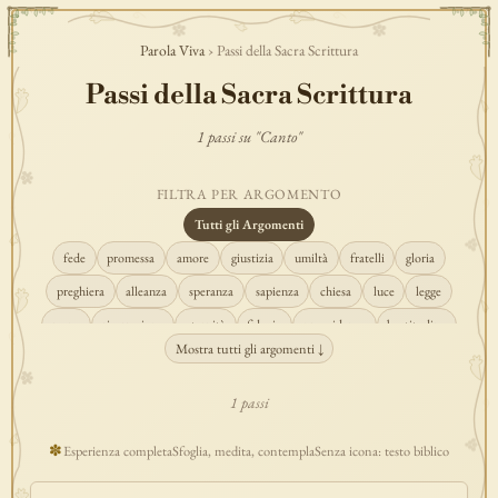
Parola Viva
› Passi della Sacra Scrittura
Passi della Sacra Scrittura
1 passi su "Canto"
FILTRA PER ARGOMENTO
Tutti gli Argomenti
fede
promessa
amore
giustizia
umiltà
fratelli
gloria
preghiera
alleanza
speranza
sapienza
chiesa
luce
legge
regno
risurrezione
eternità
fiducia
provvidenza
beatitudine
Mostra tutti gli argomenti ↓
conversione
creazione
spirito
fedeltà
perdono
verità
pace
vocazione
tempio
grazia
consolazione
misericordia
giudizio
1 passi
donna
semplicità
matrimonio
indefettibilità
ascolto
croce
✽
Esperienza completa
Sfoglia, medita, contempla
Senza icona: testo biblico
gioia
carità
cristo
prudenza
maria
libertà
salvezza
adorazione
re
guarigione
peccato
povertà
eucaristia
lavoro