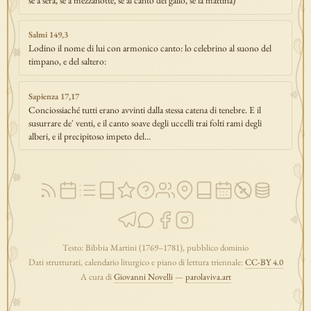
se a sera, se a mezzanotte, se al canto del gallo, se la mattina)
Salmi 149,3
Lodino il nome di lui con armonico canto: lo celebrino al suono del
timpano, e del saltero:
Sapienza 17,17
Conciossiaché tutti erano avvinti dalla stessa catena di tenebre. E il
susurrare de' venti, e il canto soave degli uccelli trai folti rami degli
alberi, e il precipitoso impeto del…
Testo: Bibbia Martini (1769–1781), pubblico dominio
Dati strutturati, calendario liturgico e piano di lettura triennale:
CC-BY 4.0
A cura di
Giovanni Novelli
—
parolaviva.art