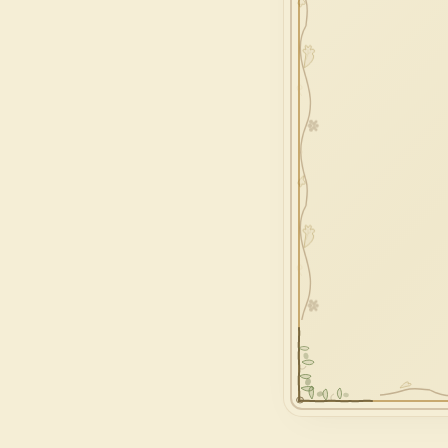
povertà
e
benedizione
signoria
tes
prova
dolor