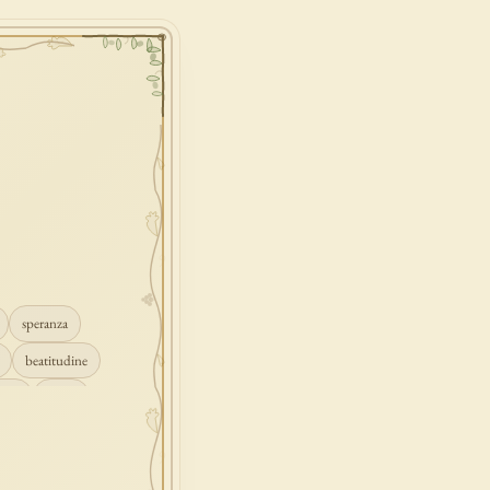
speranza
beatitudine
mpio
grazia
ascolto
croce
gione
peccato