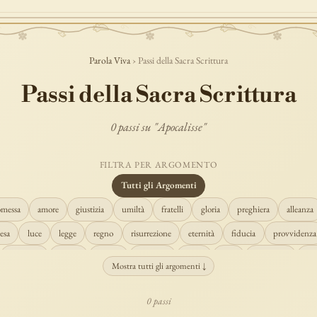
Parola Viva
› Passi della Sacra Scrittura
Passi della Sacra Scrittura
0 passi su "Apocalisse"
FILTRA PER ARGOMENTO
Tutti gli Argomenti
omessa
amore
giustizia
umiltà
fratelli
gloria
preghiera
alleanza
esa
luce
legge
regno
risurrezione
eternità
fiducia
provvidenza
creazione
spirito
fedeltà
perdono
verità
pace
vocazione
te
Mostra tutti gli argomenti ↓
misericordia
giudizio
donna
semplicità
matrimonio
indefettibilità
0 passi
cristo
prudenza
maria
libertà
salvezza
adorazione
re
guari