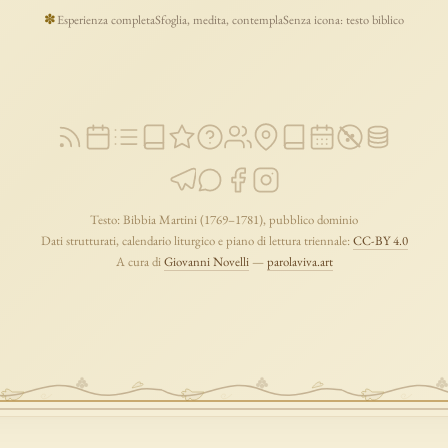
ucaristia
lavoro
discepolato
teofania
comandamento
forza
pane
✽
Esperienza completa
Sfoglia, medita, contempla
Senza icona: testo biblico
segno
bilancia
unità
ricchezza
vita-eterna
incarnazione
natale
timonianza
paradiso
sete
stelle
timor-di-dio
liberazione
pasqua
e
morte
vita
battesimo
nuova-alleanza
discernimento
riconciliazi
comunità
servizio
missione
coraggio
Testo: Bibbia Martini (1769–1781), pubblico dominio
Dati strutturati, calendario liturgico e piano di lettura triennale:
CC-BY 4.0
A cura di
Giovanni Novelli
—
parolaviva.art