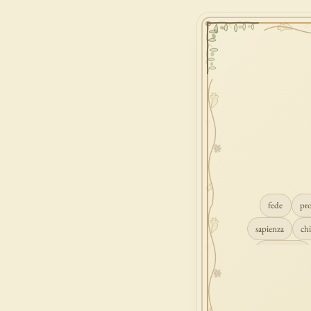
fede
pr
sapienza
chi
conversione
consolazione
gioia
carità