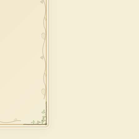
redenzione
epifania
esodo
acqua
one
prossimo