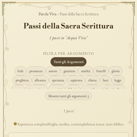
Parola Viva
› Passi della Sacra Scrittura
Passi della Sacra Scrittura
1 passi su "Acqua Viva"
FILTRA PER ARGOMENTO
Tutti gli Argomenti
fede
promessa
amore
giustizia
umiltà
fratelli
gloria
preghiera
alleanza
speranza
sapienza
chiesa
luce
legge
regno
risurrezione
eternità
fiducia
provvidenza
beatitudine
Mostra tutti gli argomenti ↓
conversione
creazione
spirito
fedeltà
perdono
verità
pace
vocazione
tempio
grazia
consolazione
misericordia
giudizio
1 passi
donna
semplicità
matrimonio
indefettibilità
ascolto
croce
✽
Esperienza completa
Sfoglia, medita, contempla
Senza icona: testo biblico
gioia
carità
cristo
prudenza
maria
libertà
salvezza
adorazione
re
guarigione
peccato
povertà
eucaristia
lavoro