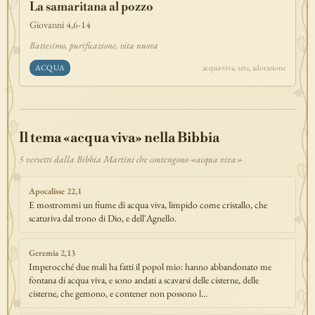
La samaritana al pozzo
discepolato
teofania
comandamento
forza
pane
redenzione
Giovanni 4,6-14
benedizione
segno
bilancia
unità
ricchezza
vita-eterna
Battesimo, purificazione, vita nuova
incarnazione
natale
epifania
signoria
testimonianza
paradiso
ACQUA
acqua-viva, sete, adorazione
sete
stelle
timor-di-dio
liberazione
pasqua
esodo
acqua
prova
dolore
morte
vita
battesimo
nuova-alleanza
discernimento
riconciliazione
prossimo
comunità
servizio
Il tema «acqua viva» nella Bibbia
missione
coraggio
5 versetti dalla Bibbia Martini che contengono «acqua viva»
Apocalisse 22,1
E mostrommi un fiume di acqua viva, limpido come cristallo, che
scaturiva dal trono di Dio, e dell'Agnello.
Geremia 2,13
Imperocché due mali ha fatti il popol mio: hanno abbandonato me
fontana di acqua viva, e sono andati a scavarsi delle cisterne, delle
cisterne, che gemono, e contener non possono l…