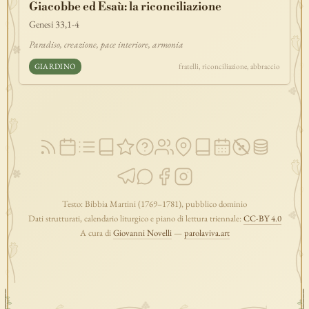
Giacobbe ed Esaù: la riconciliazione
discepolato
teofania
comandamento
forza
pane
redenzione
Genesi 33,1-4
benedizione
segno
bilancia
unità
ricchezza
vita-eterna
Paradiso, creazione, pace interiore, armonia
incarnazione
natale
epifania
signoria
testimonianza
paradiso
GIARDINO
fratelli, riconciliazione, abbraccio
sete
stelle
timor-di-dio
liberazione
pasqua
esodo
acqua
prova
dolore
morte
vita
battesimo
nuova-alleanza
discernimento
riconciliazione
prossimo
comunità
servizio
missione
coraggio
Testo: Bibbia Martini (1769–1781), pubblico dominio
Dati strutturati, calendario liturgico e piano di lettura triennale:
CC-BY 4.0
A cura di
Giovanni Novelli
—
parolaviva.art