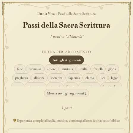
Parola Viva
› Passi della Sacra Scrittura
Passi della Sacra Scrittura
1 passi su "Abbraccio"
FILTRA PER ARGOMENTO
Tutti gli Argomenti
fede
promessa
amore
giustizia
umiltà
fratelli
gloria
preghiera
alleanza
speranza
sapienza
chiesa
luce
legge
regno
risurrezione
eternità
fiducia
provvidenza
beatitudine
Mostra tutti gli argomenti ↓
conversione
creazione
spirito
fedeltà
perdono
verità
pace
vocazione
tempio
grazia
consolazione
misericordia
giudizio
1 passi
donna
semplicità
matrimonio
indefettibilità
ascolto
croce
✽
Esperienza completa
Sfoglia, medita, contempla
Senza icona: testo biblico
gioia
carità
cristo
prudenza
maria
libertà
salvezza
adorazione
re
guarigione
peccato
povertà
eucaristia
lavoro