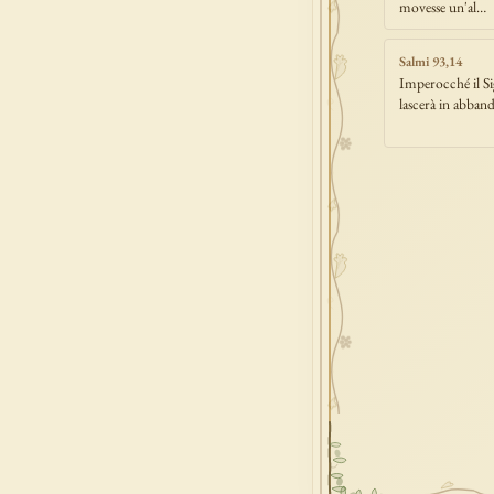
movesse un'al…
Salmi 93,14
Imperocché il Si
lascerà in abband