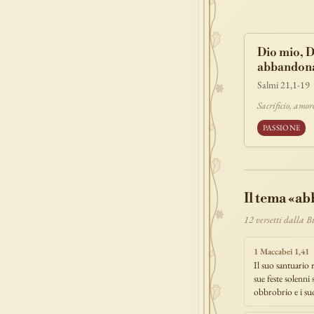
povertà
e
benedizione
Dio mio, D
signoria
tes
abbandon
prova
dolor
Salmi 21,1-19
Sacrificio, amo
PASSIONE
Il tema «a
12 versetti dalla 
1 Maccabei 1,41
Il suo santuario
sue feste solenni 
obbrobrio e i su