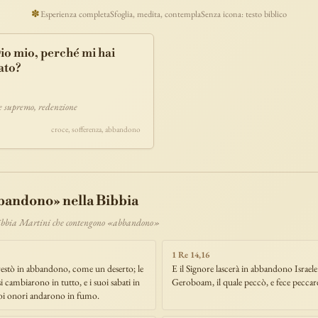
ucaristia
lavoro
discepolato
teofania
comandamento
forza
pane
✽
Esperienza completa
Sfoglia, medita, contempla
Senza icona: testo biblico
segno
bilancia
unità
ricchezza
vita-eterna
incarnazione
natale
io mio, perché mi hai
timonianza
paradiso
sete
stelle
timor-di-dio
liberazione
pasqua
ato?
e
morte
vita
battesimo
nuova-alleanza
discernimento
riconciliazi
comunità
servizio
missione
coraggio
re supremo, redenzione
croce, sofferenza, abbandono
bbandono» nella Bibbia
Bibbia Martini che contengono «abbandono»
1 Re 14,16
 restò in abbandono, come un deserto; le
E il Signore lascerà in abbandono Israele
si cambiarono in tutto, e i suoi sabati in
Geroboam, il quale peccò, e fece peccare
oi onori andarono in fumo.