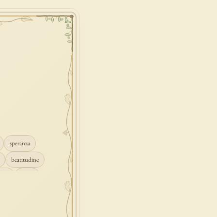
speranza
beatitudine
mpio
grazia
ascolto
croce
gione
peccato