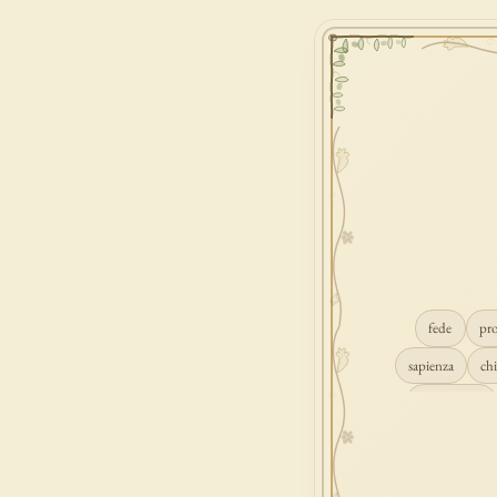
fede
pr
sapienza
chi
conversione
consolazione
gioia
carità