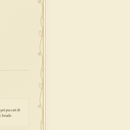
redenzione
epifania
esodo
acqua
one
prossimo
 pei peccati di
 Israele.