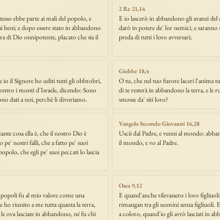
2 Re 21,14
tesso ebbe parte ai mali del popolo, e
E io lascerò in abbandono gli avanzi del m
ai beni; e dopo essere stato in abbandono
darò in potere de' lor nemici, e saranno sp
'ira di Dio onnipotente, placato che sia il
preda di tutti i loro avversari;
Giobbe 18,4
 io il Signore ho uditi tutti gli obbrobri,
O tu, che nel tuo furore laceri l'anima tu
contro i monti d'Israele, dicendo: Sono
di te resterà in abbandono la terra, e le 
no dati a noi, perchè li divoriamo.
smosse da' siti loro?
Vangelo Secondo Giovanni 16,28
te cosa ella è, che il nostro Dio è
Uscii dal Padre, e venni al mondo: abb
pe' nostri falli, che a fatto pe' suoi
il mondo, e vo al Padre.
popolo, che egli pe' suoi peccati lo lascia
Osea 9,12
' popoli fu al mio valore come una
E quand'anche rilevassero i loro figliuoli
 e ho riunito a me tutta quanta la terra,
rimangan tra gli uomini senza figliuoli. E
le ova lasciate in abbandono, né fu chi
a coloro, quand'io gli avrò lasciati in a