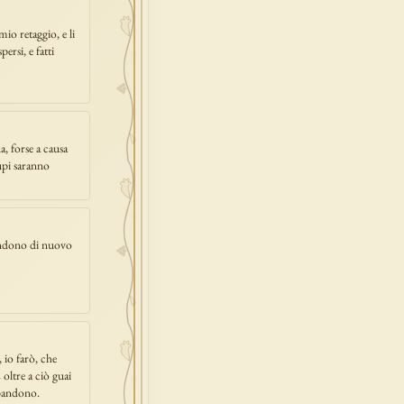
io retaggio, e li
ersi, e fatti
a, forse a causa
rupi saranno
andono di nuovo
, io farò, che
 oltre a ciò guai
bbandono.