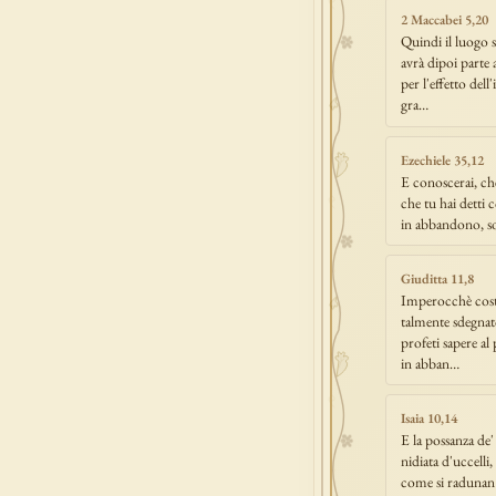
2 Maccabei 5,20
Quindi il luogo s
avrà dipoi parte 
per l'effetto dell
gra…
Ezechiele 35,12
E conoscerai, che
che tu hai detti 
in abbandono, so
Giuditta 11,8
Imperocchè costan
talmente sdegnato 
profeti sapere al 
in abban…
Isaia 10,14
E la possanza de
nidiata d'uccelli,
come si radunan 