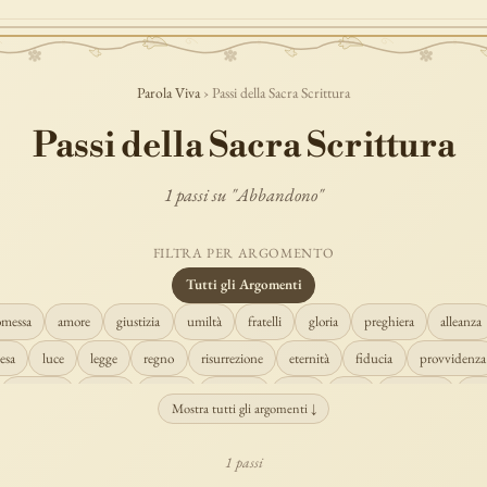
Parola Viva
› Passi della Sacra Scrittura
Passi della Sacra Scrittura
1 passi su "Abbandono"
FILTRA PER ARGOMENTO
Tutti gli Argomenti
omessa
amore
giustizia
umiltà
fratelli
gloria
preghiera
alleanza
esa
luce
legge
regno
risurrezione
eternità
fiducia
provvidenza
creazione
spirito
fedeltà
perdono
verità
pace
vocazione
te
Mostra tutti gli argomenti ↓
misericordia
giudizio
donna
semplicità
matrimonio
indefettibilità
1 passi
cristo
prudenza
maria
libertà
salvezza
adorazione
re
guari