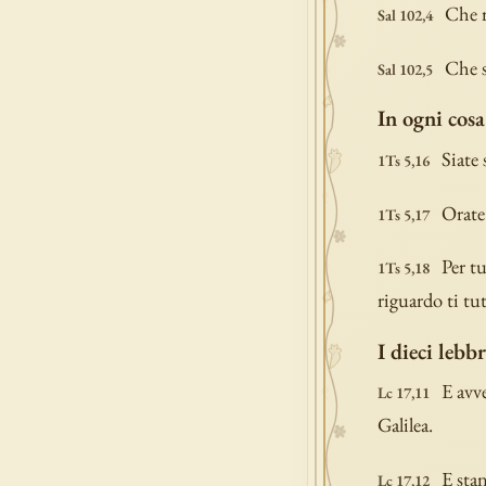
Che r
Sal 102,4
Che s
Sal 102,5
In ogni cosa
Siate 
1Ts 5,16
Orate
1Ts 5,17
Per t
1Ts 5,18
riguardo ti tut
I dieci lebb
E avv
Lc 17,11
Galilea.
E sta
Lc 17,12