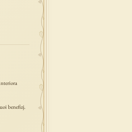
interiora
uoi benefizj.
.