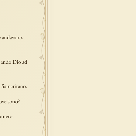
he andavano,
icando Dio ad
un Samaritano.
dove sono?
aniero.