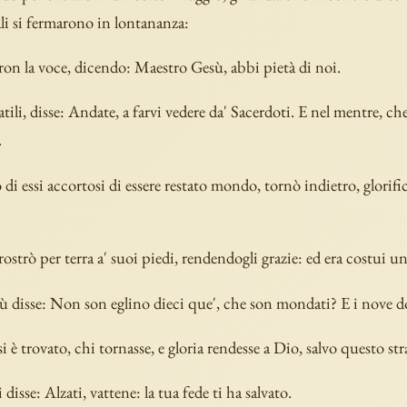
ali si fermarono in lontananza:
aron la voce, dicendo: Maestro Gesù, abbi pietà di noi.
tili, disse: Andate, a farvi vedere da' Sacerdoti. E nel mentre, c
.
 di essi accortosi di essere restato mondo, tornò indietro, glorif
rostrò per terra a' suoi piedi, rendendogli grazie: ed era costui 
ù disse: Non son eglino dieci que', che son mondati? E i nove 
 è trovato, chi tornasse, e gloria rendesse a Dio, salvo questo str
i disse: Alzati, vattene: la tua fede ti ha salvato.