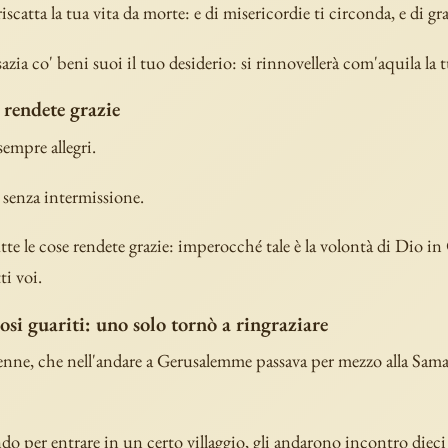
iscatta la tua vita da morte: e di misericordie ti circonda, e di gra
azia co' beni suoi il tuo desiderio: si rinnovellerà com'aquila la 
 rendete grazie
sempre allegri.
 senza intermissione.
utte le cose rendete grazie: imperocché tale è la volontà di Dio i
ti voi.
rosi guariti: uno solo tornò a ringraziare
enne, che nell'andare a Gerusalemme passava per mezzo alla Samari
ndo per entrare in un certo villaggio, gli andarono incontro diec