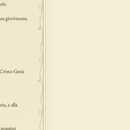
zie.
tua giovinezza.
n Cristo Gesù
a, e alla
i uomini