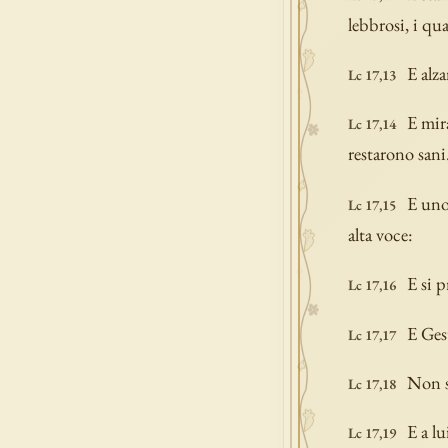
lebbrosi, i qu
E alz
Lc 17,13
E mira
Lc 17,14
restarono sani
E uno
Lc 17,15
alta voce:
E si p
Lc 17,16
E Ges
Lc 17,17
Non si
Lc 17,18
E a lu
Lc 17,19