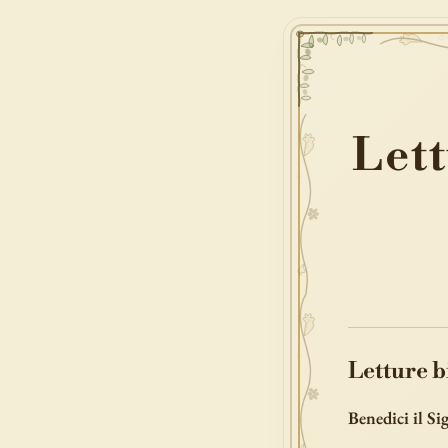
Let
Letture b
Benedici il S