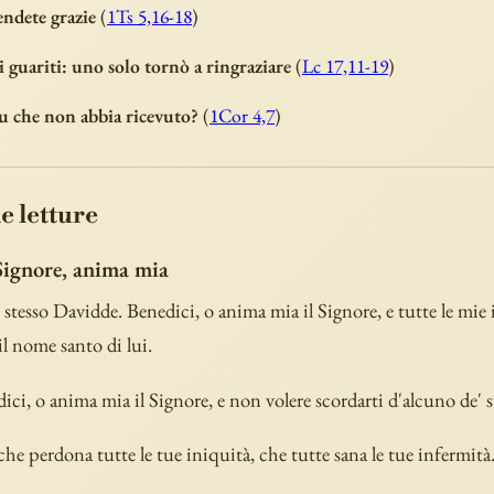
endete grazie
(
1Ts 5,16-18
)
si guariti: uno solo tornò a ringraziare
(
Lc 17,11-19
)
tu che non abbia ricevuto?
(
1Cor 4,7
)
e letture
 Signore, anima mia
 stesso Davidde. Benedici, o anima mia il Signore, e tutte le mie 
l nome santo di lui.
ici, o anima mia il Signore, e non volere scordarti d'alcuno de' s
 che perdona tutte le tue iniquità, che tutte sana le tue infermità