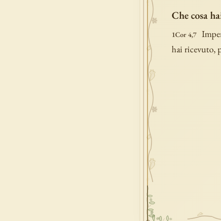
Che cosa ha
Imper
1Cor 4,7
hai ricevuto, 