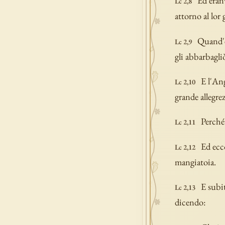
Ed eranv
Lc 2,8
attorno al lor 
Quand'e
Lc 2,9
gli abbarbagli
E l'An
Lc 2,10
grande allegre
Perché 
Lc 2,11
Ed ecc
Lc 2,12
mangiatoia.
E subit
Lc 2,13
dicendo: