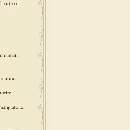
i tutto il
, chiamata
incinta.
torire.
 mangiatoia;