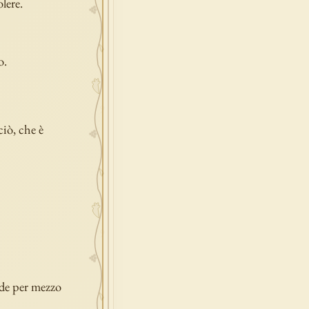
olere.
o.
ciò, che è
nde per mezzo