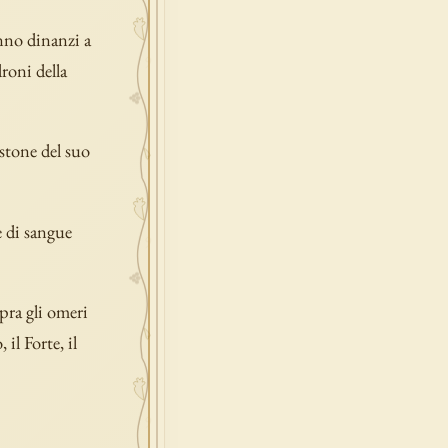
anno dinanzi a
droni della
astone del suo
e di sangue
opra gli omeri
il Forte, il