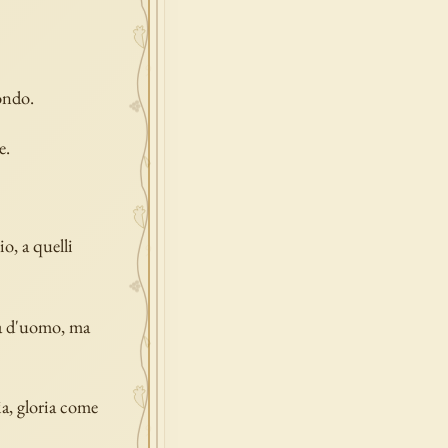
ondo.
e.
io, a quelli
tà d'uomo, ma
ia, gloria come