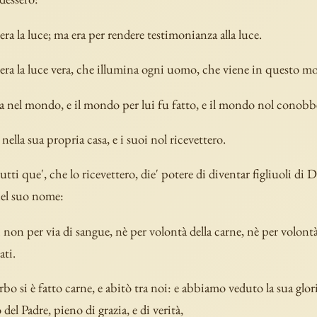
era la luce; ma era per rendere testimonianza alla luce.
era la luce vera, che illumina ogni uomo, che viene in questo m
ra nel mondo, e il mondo per lui fu fatto, e il mondo nol conobb
nella sua propria casa, e i suoi nol ricevettero.
utti que', che lo ricevettero, die' potere di diventar figliuoli di D
el suo nome:
i non per via di sangue, nè per volontà della carne, nè per volon
ati.
erbo si è fatto carne, e abitò tra noi: e abbiamo veduto la sua glor
del Padre, pieno di grazia, e di verità,