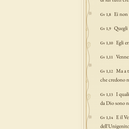
Ei non 
Gv 1,8
Quegli 
Gv 1,9
Egli e
Gv 1,10
Venne 
Gv 1,11
Ma a t
Gv 1,12
che credono n
I qual
Gv 1,13
da Dio sono n
E il V
Gv 1,14
dell'Unigenito 