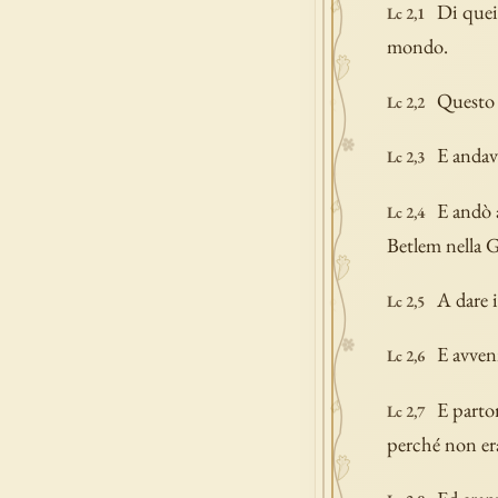
Di quei 
Lc 2,1
mondo.
Questo 
Lc 2,2
E andav
Lc 2,3
E andò 
Lc 2,4
Betlem nella Gi
A dare 
Lc 2,5
E avvenn
Lc 2,6
E partor
Lc 2,7
perché non era