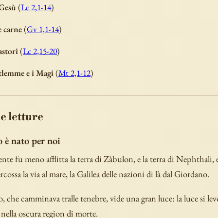
 Gesù
(
Lc 2,1-14
)
e carne
(
Gv 1,1-14
)
astori
(
Lc 2,15-20
)
etlemme e i Magi
(
Mt 2,1-12
)
e letture
è nato per noi
te fu meno afflitta la terra di Zàbulon, e la terra di Nephthali, 
ossa la via al mare, la Galilea delle nazioni di là dal Giordano.
o, che camminava tralle tenebre, vide una gran luce: la luce si lev
nella oscura region di morte.