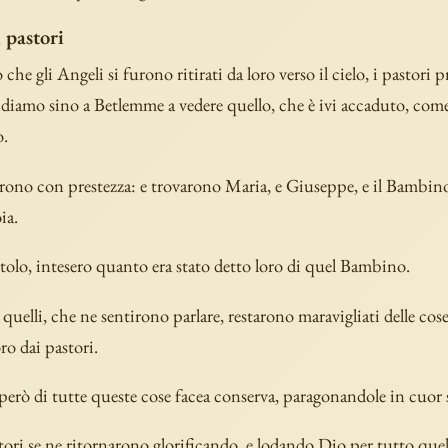
i pastori
che gli Angeli si furono ritirati da loro verso il cielo, i pastori p
ndiamo sino a Betlemme a vedere quello, che è ivi accaduto, come
o.
rono con prestezza: e trovarono Maria, e Giuseppe, e il Bambin
ia.
tolo, intesero quanto era stato detto loro di quel Bambino.
 quelli, che ne sentirono parlare, restarono maravigliati delle cos
oro dai pastori.
però di tutte queste cose facea conserva, paragonandole in cuor 
stori se ne ritornarono glorificando, e lodando Dio per tutto que