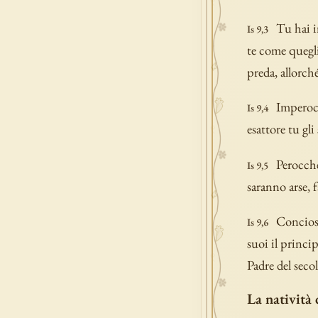
Tu hai i
Is 9,3
te come quegli
preda, allorché
Imperocc
Is 9,4
esattore tu gl
Perocché
Is 9,5
saranno arse, 
Concioss
Is 9,6
suoi il princip
Padre del secol
La natività