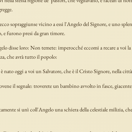
i nella stessa regione de' pastori, che vegliavano, e facean di not
gregge.
cco sopraggiunse vicino a essi l'Angelo del Signore, e uno sple
ò, e furono presi da gran timore.
gelo disse loro: Non temete: imperocché eccomi a recare a voi l
zza, che avrà tutto il popolo:
è nato oggi a voi un Salvatore, che è il Cristo Signore, nella citt
ovene il segnale: troverete un bambino avvolto in fasce, giacent
amente si unì coll'Angelo una schiera della celestiale milizia, ch