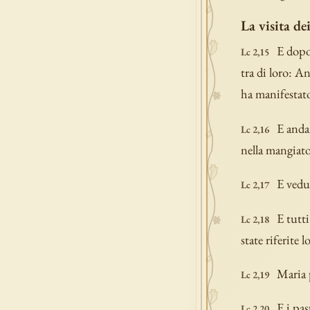
La visita de
E dopo 
Lc 2,15
tra di loro: A
ha manifestat
E anda
Lc 2,16
nella mangiato
E vedu
Lc 2,17
E tutti
Lc 2,18
state riferite l
Maria 
Lc 2,19
E i pa
Lc 2,20