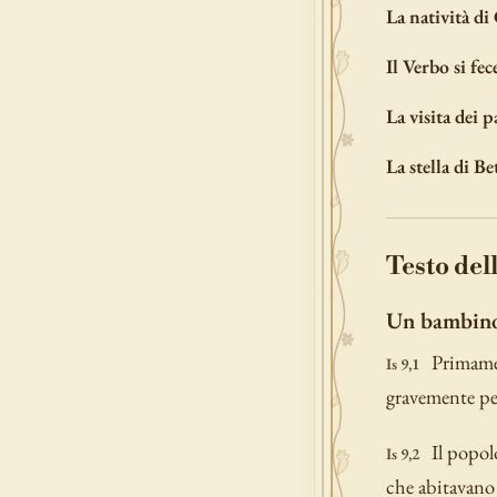
La natività di
Il Verbo si fec
La visita dei p
La stella di B
Testo dell
Un bambino 
Primamen
Is 9,1
gravemente perc
Il popol
Is 9,2
che abitavano 