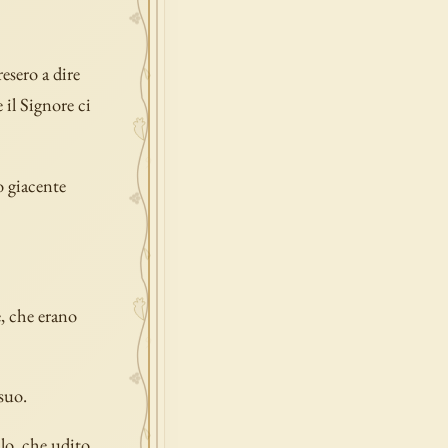
resero a dire
 il Signore ci
o giacente
e, che erano
suo.
llo, che udito