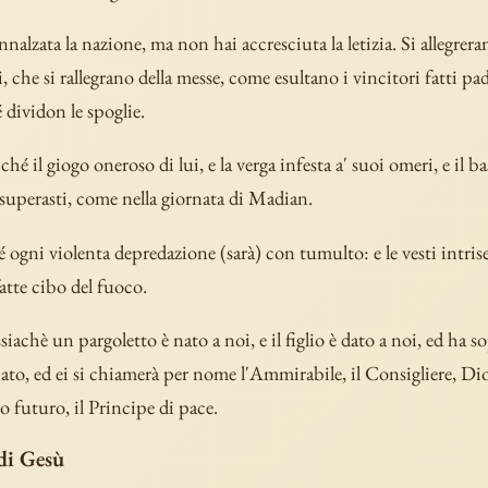
nnalzata la nazione, ma non hai accresciuta la letizia. Si allegrer
, che si rallegrano della messe, come esultano i vincitori fatti pa
 dividon le spoglie.
hé il giogo oneroso di lui, e la verga infesta a' suoi omeri, e il b
i superasti, come nella giornata di Madian.
 ogni violenta depredazione (sarà) con tumulto: e le vesti intris
fatte cibo del fuoco.
iachè un pargoletto è nato a noi, e il figlio è dato a noi, ed ha s
ato, ed ei si chiamerà per nome l'Ammirabile, il Consigliere, Dio, 
o futuro, il Principe di pace.
 di Gesù