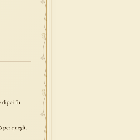
e dipoi fu
ò per quegli,