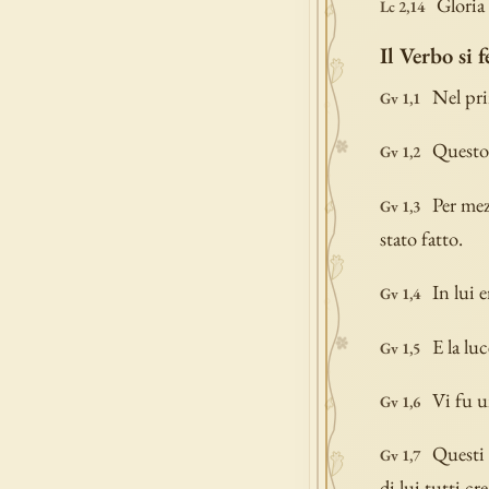
Gloria 
Lc 2,14
Il Verbo si f
Nel pri
Gv 1,1
Questo 
Gv 1,2
Per mezz
Gv 1,3
stato fatto.
In lui e
Gv 1,4
E la lu
Gv 1,5
Vi fu 
Gv 1,6
Questi 
Gv 1,7
di lui tutti cr