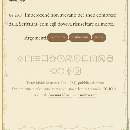
credette.
Imperocché non avevano per anco compreso
Gv 20,9
dalla Scrittura, com'egli doveva risuscitare da morte.
Argomenti:
,
,
risurrezione
tomba-vuota
pasqua
Testo: Bibbia Martini (1769–1781), pubblico dominio
Dati strutturati, calendario liturgico e piano di lettura triennale:
CC-BY 4.0
A cura di
Giovanni Novelli
—
parolaviva.art