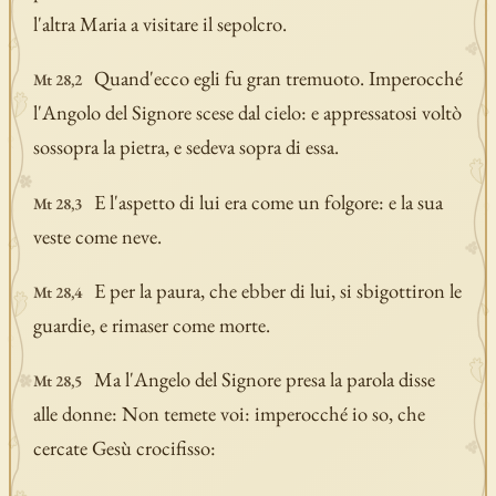
l'altra Maria a visitare il sepolcro.
Quand'ecco egli fu gran tremuoto. Imperocché
Mt 28,2
l'Angolo del Signore scese dal cielo: e appressatosi voltò
sossopra la pietra, e sedeva sopra di essa.
E l'aspetto di lui era come un folgore: e la sua
Mt 28,3
veste come neve.
E per la paura, che ebber di lui, si sbigottiron le
Mt 28,4
guardie, e rimaser come morte.
Ma l'Angelo del Signore presa la parola disse
Mt 28,5
alle donne: Non temete voi: imperocché io so, che
cercate Gesù crocifisso: