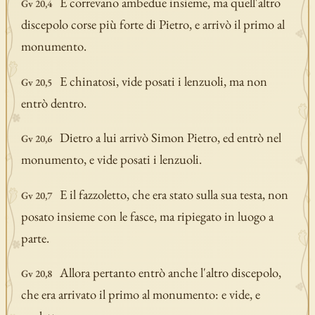
E correvano ambedue insieme, ma quell'altro
Gv 20,4
discepolo corse più forte di Pietro, e arrivò il primo al
monumento.
E chinatosi, vide posati i lenzuoli, ma non
Gv 20,5
entrò dentro.
Dietro a lui arrivò Simon Pietro, ed entrò nel
Gv 20,6
monumento, e vide posati i lenzuoli.
E il fazzoletto, che era stato sulla sua testa, non
Gv 20,7
posato insieme con le fasce, ma ripiegato in luogo a
parte.
Allora pertanto entrò anche l'altro discepolo,
Gv 20,8
che era arrivato il primo al monumento: e vide, e