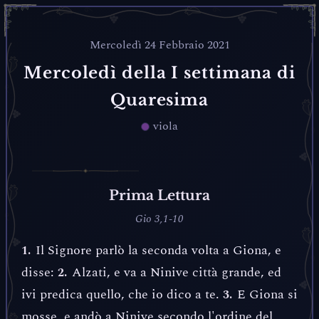
Mercoledì 24 Febbraio 2021
Mercoledì della I settimana di
Quaresima
viola
Prima Lettura
Gio 3,1-10
Il Signore parlò la seconda volta a Giona, e
1.
disse:
Alzati, e va a Ninive città grande, ed
2.
ivi predica quello, che io dico a te.
E Giona si
3.
mosse, e andò a Ninive secondo l'ordine del