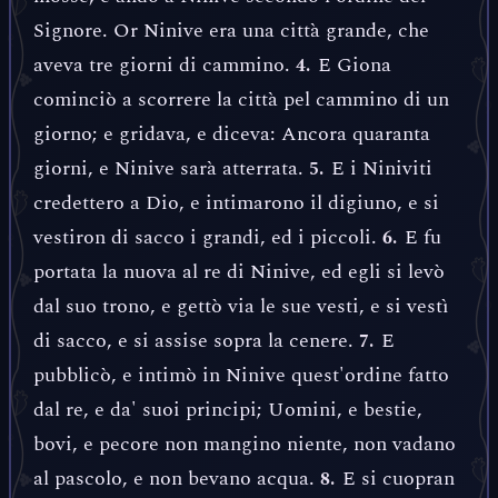
Signore. Or Ninive era una città grande, che
aveva tre giorni di cammino.
E Giona
4.
cominciò a scorrere la città pel cammino di un
giorno; e gridava, e diceva: Ancora quaranta
giorni, e Ninive sarà atterrata.
E i Niniviti
5.
credettero a Dio, e intimarono il digiuno, e si
vestiron di sacco i grandi, ed i piccoli.
E fu
6.
portata la nuova al re di Ninive, ed egli si levò
dal suo trono, e gettò via le sue vesti, e si vestì
di sacco, e si assise sopra la cenere.
E
7.
pubblicò, e intimò in Ninive quest'ordine fatto
dal re, e da' suoi principi; Uomini, e bestie,
bovi, e pecore non mangino niente, non vadano
al pascolo, e non bevano acqua.
E si cuopran
8.