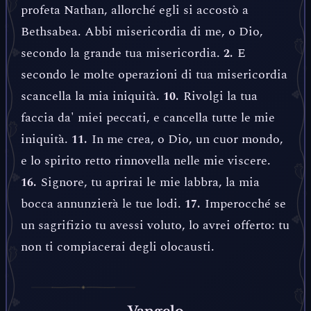
profeta Nathan, allorché egli si accostò a
Bethsabea. Abbi misericordia di me, o Dio,
secondo la grande tua misericordia.
E
2.
secondo le molte operazioni di tua misericordia
scancella la mia iniquità.
Rivolgi la tua
10.
faccia da' miei peccati, e cancella tutte le mie
iniquità.
In me crea, o Dio, un cuor mondo,
11.
e lo spirito retto rinnovella nelle mie viscere.
Signore, tu aprirai le mie labbra, la mia
16.
bocca annunzierà le tue lodi.
Imperocché se
17.
un sagrifizio tu avessi voluto, lo avrei offerto: tu
non ti compiacerai degli olocausti.
Vangelo