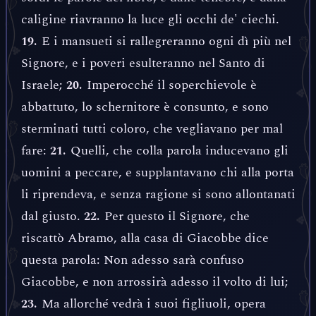
caligine riavranno la luce gli occhi de' ciechi.
E i mansueti si rallegreranno ogni dì più nel
19.
Signore, e i poveri esulteranno nel Santo di
Israele;
Imperocché il soperchievole è
20.
abbattuto, lo schernitore è consunto, e sono
sterminati tutti coloro, che vegliavano per mal
fare:
Quelli, che colla parola inducevano gli
21.
uomini a peccare, e supplantavano chi alla porta
li riprendeva, e senza ragione si sono allontanati
dal giusto.
Per questo il Signore, che
22.
riscattò Abramo, alla casa di Giacobbe dice
questa parola: Non adesso sarà confuso
Giacobbe, e non arrossirà adesso il volto di lui;
Ma allorché vedrà i suoi figliuoli, opera
23.