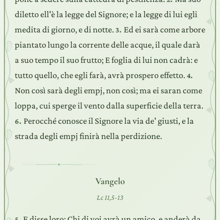
diletto ell'è la legge del Signore; e la legge di lui egli
medita di giorno, e di notte.
Ed ei sarà come arbore
3.
piantato lungo la corrente delle acque, il quale darà
a suo tempo il suo frutto; E foglia di lui non cadrà: e
tutto quello, che egli farà, avrà prospero effetto.
4.
Non così sarà degli empj, non così; ma ei saran come
loppa, cui sperge il vento dalla superficie della terra.
Perocché conosce il Signore la via de' giusti, e la
6.
strada degli empj finirà nella perdizione.
Vangelo
Lc 11,5-13
E disse loro: Chi di voi avrà un amico, e anderà da
5.