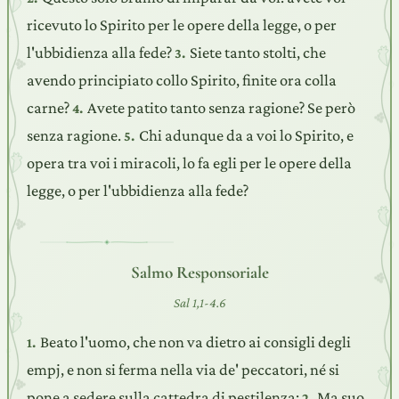
ricevuto lo Spirito per le opere della legge, o per
l'ubbidienza alla fede?
Siete tanto stolti, che
3.
avendo principiato collo Spirito, finite ora colla
carne?
Avete patito tanto senza ragione? Se però
4.
senza ragione.
Chi adunque da a voi lo Spirito, e
5.
opera tra voi i miracoli, lo fa egli per le opere della
legge, o per l'ubbidienza alla fede?
Salmo Responsoriale
Sal 1,1-4.6
Beato l'uomo, che non va dietro ai consigli degli
1.
empj, e non si ferma nella via de' peccatori, né si
pone a sedere sulla cattedra di pestilenza:
Ma suo
2.