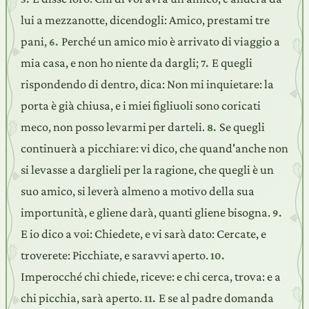
lui a mezzanotte, dicendogli: Amico, prestami tre
pani,
Perché un amico mio è arrivato di viaggio a
6.
mia casa, e non ho niente da dargli;
E quegli
7.
rispondendo di dentro, dica: Non mi inquietare: la
porta è già chiusa, e i miei figliuoli sono coricati
meco, non posso levarmi per darteli.
Se quegli
8.
continuerà a picchiare: vi dico, che quand'anche non
si levasse a darglieli per la ragione, che quegli è un
suo amico, si leverà almeno a motivo della sua
importunità, e gliene darà, quanti gliene bisogna.
9.
E io dico a voi: Chiedete, e vi sarà dato: Cercate, e
troverete: Picchiate, e saravvi aperto.
10.
Imperocché chi chiede, riceve: e chi cerca, trova: e a
chi picchia, sarà aperto.
E se al padre domanda
11.