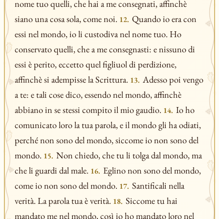
nome tuo quelli, che hai a me consegnati, affinchè
siano una cosa sola, come noi.
Quando io era con
12.
essi nel mondo, io li custodiva nel nome tuo. Ho
conservato quelli, che a me consegnasti: e nissuno di
essi è perito, eccetto quel figliuol di perdizione,
affinchè si adempisse la Scrittura.
Adesso poi vengo
13.
a te: e tali cose dico, essendo nel mondo, affinchè
abbiano in se stessi compito il mio gaudio.
Io ho
14.
comunicato loro la tua parola, e il mondo gli ha odiati,
perché non sono del mondo, siccome io non sono del
mondo.
Non chiedo, che tu li tolga dal mondo, ma
15.
che li guardi dal male.
Eglino non sono del mondo,
16.
come io non sono del mondo.
Santificali nella
17.
verità. La parola tua è verità.
Siccome tu hai
18.
mandato me nel mondo, così io ho mandato loro nel