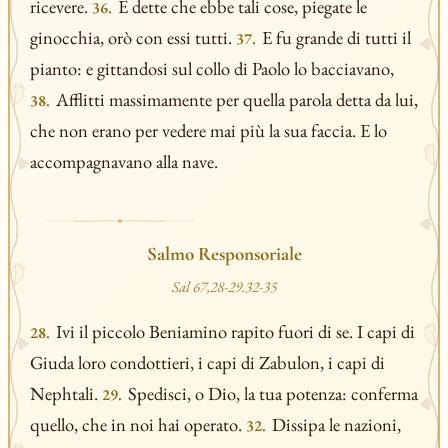
ricevere.
E dette che ebbe tali cose, piegate le
36.
ginocchia, orò con essi tutti.
E fu grande di tutti il
37.
pianto: e gittandosi sul collo di Paolo lo bacciavano,
Afflitti massimamente per quella parola detta da lui,
38.
che non erano per vedere mai più la sua faccia. E lo
accompagnavano alla nave.
Salmo Responsoriale
Sal 67,28-29.32-35
Ivi il piccolo Beniamino rapito fuori di se. I capi di
28.
Giuda loro condottieri, i capi di Zabulon, i capi di
Nephtali.
Spedisci, o Dio, la tua potenza: conferma
29.
quello, che in noi hai operato.
Dissipa le nazioni,
32.