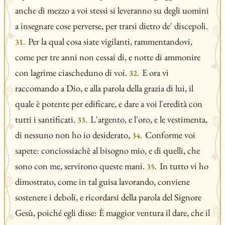
anche di mezzo a voi stessi si leveranno su degli uomini
a insegnare cose perverse, per trarsi dietro de' discepoli.
Per la qual cosa siate vigilanti, rammentandovi,
31.
come per tre anni non cessai di, e notte di ammonire
con lagrime ciascheduno di voi.
E ora vi
32.
raccomando a Dio, e alla parola della grazia di lui, il
quale è potente per edificare, e dare a voi l'eredità con
tutti i santificati.
L'argento, e l'oro, e le vestimenta,
33.
di nessuno non ho io desiderato,
Conforme voi
34.
sapete: conciossiachè al bisogno mio, e di quelli, che
sono con me, servirono queste mani.
In tutto vi ho
35.
dimostrato, come in tal guisa lavorando, conviene
sostenere i deboli, e ricordarsi della parola del Signore
Gesù, poiché egli disse: È maggior ventura il dare, che il