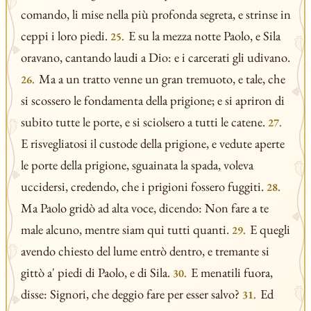
comando, li mise nella più profonda segreta, e strinse in
ceppi i loro piedi.
E su la mezza notte Paolo, e Sila
25.
oravano, cantando laudi a Dio: e i carcerati gli udivano.
Ma a un tratto venne un gran tremuoto, e tale, che
26.
si scossero le fondamenta della prigione; e si apriron di
subito tutte le porte, e si sciolsero a tutti le catene.
27.
E risvegliatosi il custode della prigione, e vedute aperte
le porte della prigione, sguainata la spada, voleva
uccidersi, credendo, che i prigioni fossero fuggiti.
28.
Ma Paolo gridò ad alta voce, dicendo: Non fare a te
male alcuno, mentre siam qui tutti quanti.
E quegli
29.
avendo chiesto del lume entrò dentro, e tremante si
gittò a' piedi di Paolo, e di Sila.
E menatili fuora,
30.
disse: Signori, che deggio fare per esser salvo?
Ed
31.