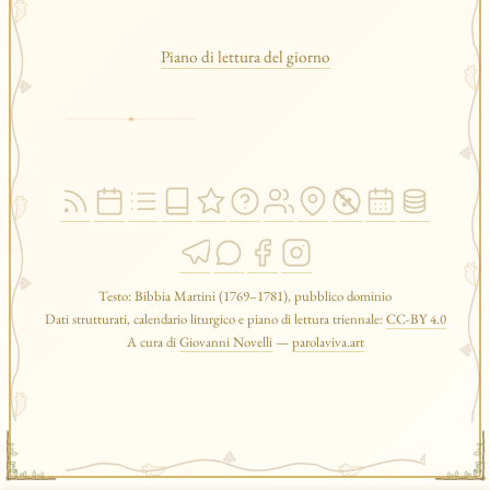
Piano di lettura del giorno
Testo: Bibbia Martini (1769–1781), pubblico dominio
Dati strutturati, calendario liturgico e piano di lettura triennale:
CC-BY 4.0
A cura di
Giovanni Novelli
—
parolaviva.art