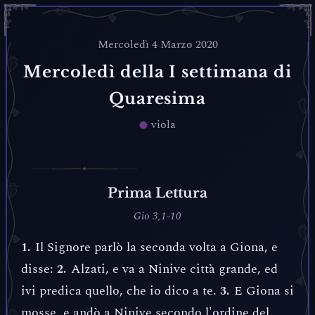
Mercoledì 4 Marzo 2020
Mercoledì della I settimana di
Quaresima
viola
Prima Lettura
Gio 3,1-10
Il Signore parlò la seconda volta a Giona, e
1.
disse:
Alzati, e va a Ninive città grande, ed
2.
ivi predica quello, che io dico a te.
E Giona si
3.
mosse, e andò a Ninive secondo l'ordine del