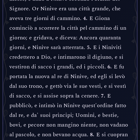
Signore. Or Ninive era una città grande, che
aveva tre giorni di cammino.
E Giona
4.
cominciò a scorrere la città pel cammino di un
giorno; e gridava, e diceva: Ancora quaranta
giorni, e Ninive sarà atterrata.
E i Niniviti
5.
credettero a Dio, e intimarono il digiuno, e si
vestiron di sacco i grandi, ed i piccoli.
E fu
6.
portata la nuova al re di Ninive, ed egli si levò
dal suo trono, e gettò via le sue vesti, e si vestì
di sacco, e si assise sopra la cenere.
E
7.
pubblicò, e intimò in Ninive quest'ordine fatto
dal re, e da' suoi principi; Uomini, e bestie,
bovi, e pecore non mangino niente, non vadano
al pascolo, e non bevano acqua.
E si cuopran
8.