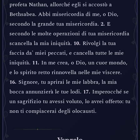
profeta Nathan, allorché egli si accostò a
Bethsabea. Abbi misericordia di me, o Dio,
secondo la grande tua misericordia.
E
2.
secondo le molte operazioni di tua misericordia
scancella la mia iniquità.
Rivolgi la tua
10.
faccia da' miei peccati, e cancella tutte le mie
iniquità.
In me crea, o Dio, un cuor mondo,
11.
e lo spirito retto rinnovella nelle mie viscere.
Signore, tu aprirai le mie labbra, la mia
16.
bocca annunzierà le tue lodi.
Imperocché se
17.
un sagrifizio tu avessi voluto, lo avrei offerto: tu
non ti compiacerai degli olocausti.
Vangelo