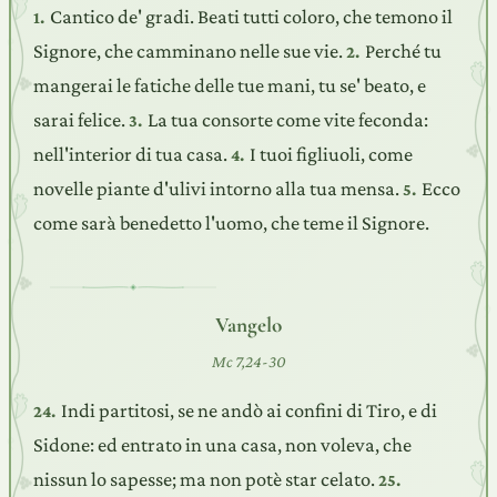
Cantico de' gradi. Beati tutti coloro, che temono il
1.
Signore, che camminano nelle sue vie.
Perché tu
2.
mangerai le fatiche delle tue mani, tu se' beato, e
sarai felice.
La tua consorte come vite feconda:
3.
nell'interior di tua casa.
I tuoi figliuoli, come
4.
novelle piante d'ulivi intorno alla tua mensa.
Ecco
5.
come sarà benedetto l'uomo, che teme il Signore.
Vangelo
Mc 7,24-30
Indi partitosi, se ne andò ai confini di Tiro, e di
24.
Sidone: ed entrato in una casa, non voleva, che
nissun lo sapesse; ma non potè star celato.
25.