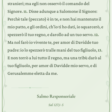
stranieri; ma egli non osservò il comando del
Signore.
Disse adunque a Salomone il Signore:
11.
Perchè tale (peccato) è in te, e non hai mantenuto il
mio patto, e gli ordini, ch'io ti ho dati, io squarcerò, e
spezzerò il tuo regno, e darollo ad un tuo servo.
12.
Ma nol farò io vivente te, per amor di Davidde tuo
padre: io lo spezzerò tralle mani del tuo figliuolo,
13.
E non torrò a lui tutto il regno, ma una tribù darò al
tuo figliuolo, per amor di Davidde mio servo, e di
Gerusalemme eletta da me.
Salmo Responsoriale
Sal 127,1-5