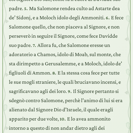
padre.
Ma Salomone rendea culto ad Astarte dea
5.
de' Sidonj, e a Moloch idolo degli Ammoniti.
E fece
6.
Salomone quello, che non piaceva al Signore, e non
perseverò in seguire il Signore, come fece Davidde
suo padre.
Allora fu, che Salomone eresse un
7.
adoratorio a Chamos, idolo di Moab, sul monte, che
sta dirimpetto a Gerusalemme, e a Moloch, idolo de'
figliuoli di Ammon.
E la stessa cosa fece per tutte
8.
le sue mogli straniere, le quali bruciavano incensi, e
sagrificavano agli dei loro.
Il Signore pertanto si
9.
sdegnò contro Salomone, perchè l'animo di lui si era
alienato dal Signore Dio d'Israele, il quale eragli
apparito per due volte,
E lo avea ammonito
10.
intorno a questo di non andar dietro agli dei