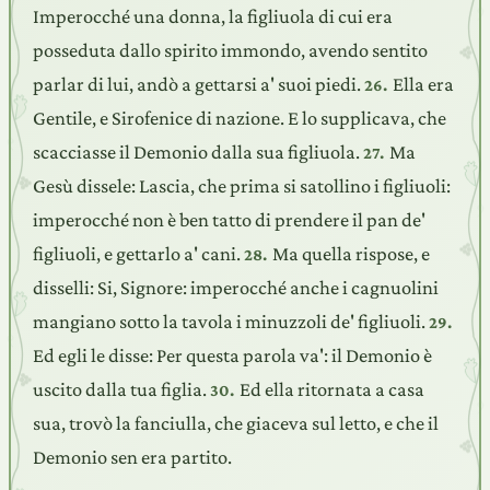
Imperocché una donna, la figliuola di cui era
posseduta dallo spirito immondo, avendo sentito
parlar di lui, andò a gettarsi a' suoi piedi.
Ella era
26.
Gentile, e Sirofenice di nazione. E lo supplicava, che
scacciasse il Demonio dalla sua figliuola.
Ma
27.
Gesù dissele: Lascia, che prima si satollino i figliuoli:
imperocché non è ben tatto di prendere il pan de'
figliuoli, e gettarlo a' cani.
Ma quella rispose, e
28.
disselli: Si, Signore: imperocché anche i cagnuolini
mangiano sotto la tavola i minuzzoli de' figliuoli.
29.
Ed egli le disse: Per questa parola va': il Demonio è
uscito dalla tua figlia.
Ed ella ritornata a casa
30.
sua, trovò la fanciulla, che giaceva sul letto, e che il
Demonio sen era partito.