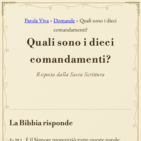
Parola Viva
›
Domande
› Quali sono i dieci
comandamenti?
Quali sono i dieci
comandamenti?
Risposta dalla Sacra Scrittura
La Bibbia risponde
E il Signore pronunziò tutte queste parole:
Es 20,1