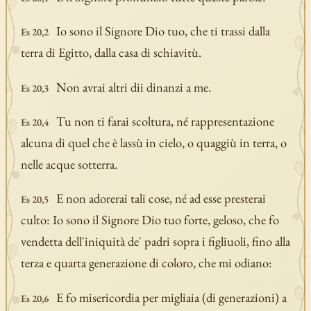
Io sono il Signore Dio tuo, che ti trassi dalla
Es 20,2
terra di Egitto, dalla casa di schiavitù.
Non avrai altri dii dinanzi a me.
Es 20,3
Tu non ti farai scoltura, né rappresentazione
Es 20,4
alcuna di quel che è lassù in cielo, o quaggiù in terra, o
nelle acque sotterra.
E non adorerai tali cose, né ad esse presterai
Es 20,5
culto: Io sono il Signore Dio tuo forte, geloso, che fo
vendetta dell'iniquità de' padri sopra i figliuoli, fino alla
terza e quarta generazione di coloro, che mi odiano:
E fo misericordia per migliaia (di generazioni) a
Es 20,6