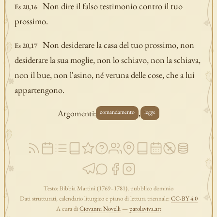
Non dire il falso testimonio contro il tuo
Es 20,16
prossimo.
Non desiderare la casa del tuo prossimo, non
Es 20,17
desiderare la sua moglie, non lo schiavo, non la schiava,
non il bue, non l'asino, né veruna delle cose, che a lui
appartengono.
Argomenti:
,
comandamento
legge
Testo: Bibbia Martini (1769–1781), pubblico dominio
Dati strutturati, calendario liturgico e piano di lettura triennale:
CC-BY 4.0
A cura di
Giovanni Novelli
—
parolaviva.art