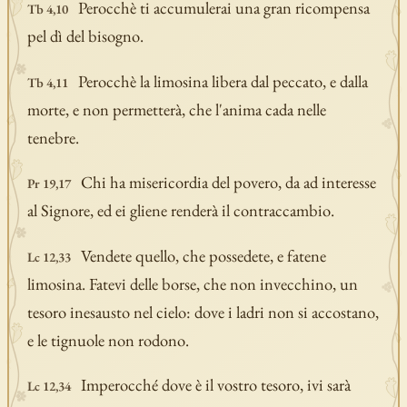
Perocchè ti accumulerai una gran ricompensa
Tb 4,10
pel dì del bisogno.
Perocchè la limosina libera dal peccato, e dalla
Tb 4,11
morte, e non permetterà, che l'anima cada nelle
tenebre.
Chi ha misericordia del povero, da ad interesse
Pr 19,17
al Signore, ed ei gliene renderà il contraccambio.
Vendete quello, che possedete, e fatene
Lc 12,33
limosina. Fatevi delle borse, che non invecchino, un
tesoro inesausto nel cielo: dove i ladri non si accostano,
e le tignuole non rodono.
Imperocché dove è il vostro tesoro, ivi sarà
Lc 12,34