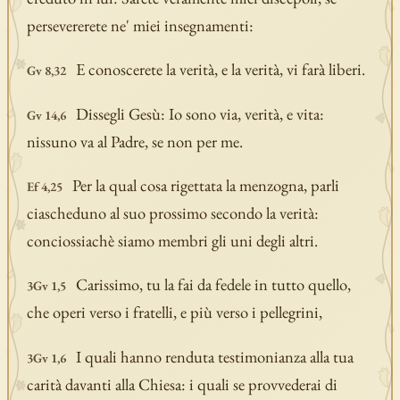
persevererete ne' miei insegnamenti:
E conoscerete la verità, e la verità, vi farà liberi.
Gv 8,32
Dissegli Gesù: Io sono via, verità, e vita:
Gv 14,6
nissuno va al Padre, se non per me.
Per la qual cosa rigettata la menzogna, parli
Ef 4,25
ciascheduno al suo prossimo secondo la verità:
conciossiachè siamo membri gli uni degli altri.
Carissimo, tu la fai da fedele in tutto quello,
3Gv 1,5
che operi verso i fratelli, e più verso i pellegrini,
I quali hanno renduta testimonianza alla tua
3Gv 1,6
carità davanti alla Chiesa: i quali se provvederai di