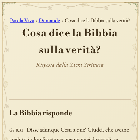
Parola Viva
›
Domande
› Cosa dice la Bibbia sulla verità?
Cosa dice la Bibbia
sulla verità?
Risposta dalla Sacra Scrittura
La Bibbia risponde
Disse adunque Gesù a que' Giudei, che aveano
Gv 8,31
creduto in lui: Sarete veramente miei discepoli, se