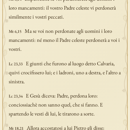
loro mancamenti: il vostro Padre celeste vi perdonerà
similmente i vostri peccati.
Ma se voi non perdonate agli uomini i loro
Mt 6,15
mancamenti: né meno il Padre celeste perdonerà a voi i
vostri.
E giunti che furono al luogo detto Calvaria,
Lc 23,33
quivi crocifissero lui; e i ladroni, uno a destra, e l'altro a
sinistra.
E Gesù diceva: Padre, perdona loro:
Lc 23,34
conciossiachè non sanno quel, che si fanno. E
spartendo le vesti di lui, le tirarono a sorte.
Allora accostatosi a lui Pietro gli disse:
Mt 18,21