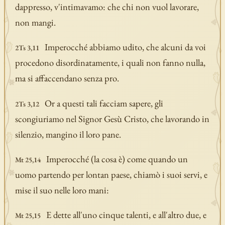
dappresso, v'intimavamo: che chi non vuol lavorare,
non mangi.
Imperocché abbiamo udito, che alcuni da voi
2Ts 3,11
procedono disordinatamente, i quali non fanno nulla,
ma si affaccendano senza pro.
Or a questi tali facciam sapere, gli
2Ts 3,12
scongiuriamo nel Signor Gesù Cristo, che lavorando in
silenzio, mangino il loro pane.
Imperocché (la cosa è) come quando un
Mt 25,14
uomo partendo per lontan paese, chiamò i suoi servi, e
mise il suo nelle loro mani:
E dette all'uno cinque talenti, e all'altro due, e
Mt 25,15