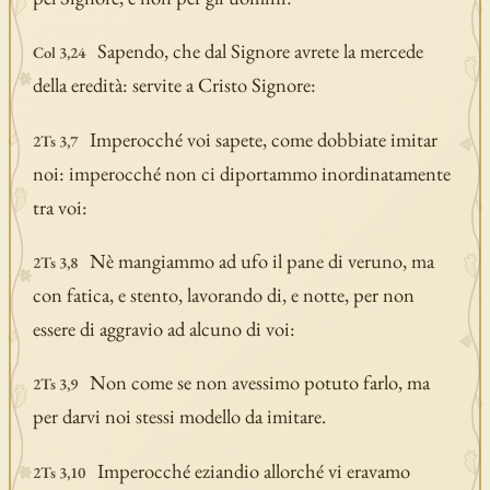
Sapendo, che dal Signore avrete la mercede
Col 3,24
della eredità: servite a Cristo Signore:
Imperocché voi sapete, come dobbiate imitar
2Ts 3,7
noi: imperocché non ci diportammo inordinatamente
tra voi:
Nè mangiammo ad ufo il pane di veruno, ma
2Ts 3,8
con fatica, e stento, lavorando di, e notte, per non
essere di aggravio ad alcuno di voi:
Non come se non avessimo potuto farlo, ma
2Ts 3,9
per darvi noi stessi modello da imitare.
Imperocché eziandio allorché vi eravamo
2Ts 3,10