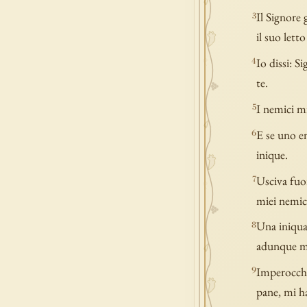
Il Signore 
3
il suo letto
Io dissi: S
4
te.
I nemici m
5
E se uno en
6
inique.
Usciva fuor
7
miei nemic
Una iniqua
8
adunque m
Imperocché
9
pane, mi h