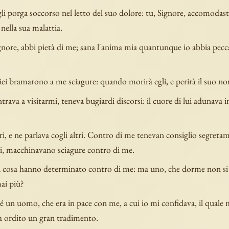
gli porga soccorso nel letto del suo dolore: tu, Signore, accomodast
 nella sua malattia.
ignore, abbi pietà di me; sana l'anima mia quantunque io abbia pecc
iei bramarono a me sciagure: quando morirà egli, e perirà il suo n
trava a visitarmi, teneva bugiardi discorsi: il cuore di lui adunava i
i, e ne parlava cogli altri. Contro di me tenevan consiglio segretam
i, macchinavano sciagure contro di me.
 cosa hanno determinato contro di me: ma uno, che dorme non si 
ai più?
 un uomo, che era in pace con me, a cui io mi confidava, il quale 
a ordito un gran tradimento.