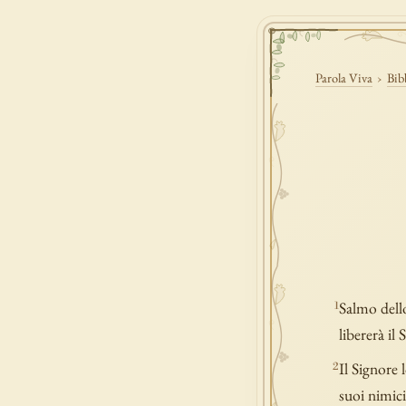
Parola Viva
›
Bib
Salmo dello
1
libererà il
Il Signore l
2
suoi nimici