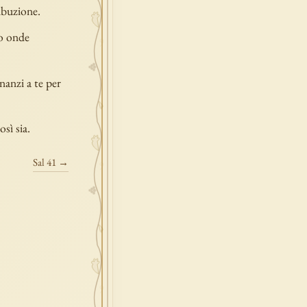
ribuzione.
co onde
nanzi a te per
sì sia.
Sal 41 →