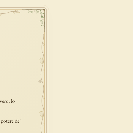
vero: lo
n potere de'