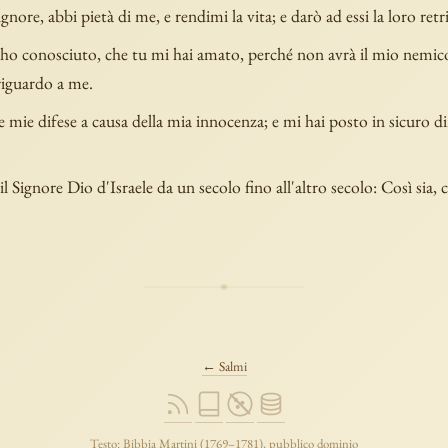
gnore, abbi pietà di me, e rendimi la vita; e darò ad essi la loro ret
ho conosciuto, che tu mi hai amato, perché non avrà il mio nemi
 riguardo a me.
e mie difese a causa della mia innocenza; e mi hai posto in sicuro di
l Signore Dio d'Israele da un secolo fino all'altro secolo: Così sia, co
← Salmi
Testo: Bibbia Martini (1769–1781), pubblico dominio