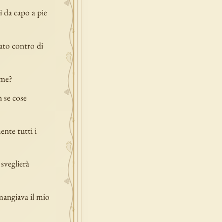
i da capo a pie
ato contro di
ome?
n se cose
ente tutti i
sveglierà
mangiava il mio