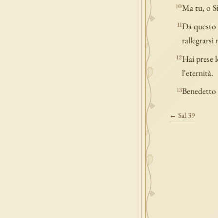
Ma tu, o Si
10
Da questo 
11
rallegrarsi
Hai prese l
12
l'eternità.
Benedetto i
13
← Sal 39