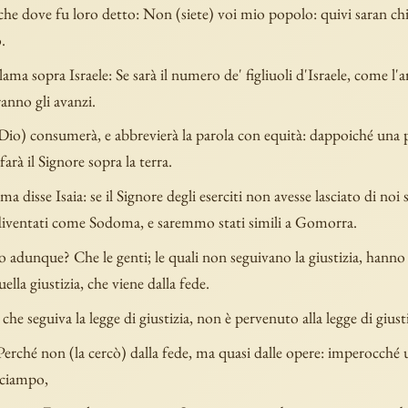
che dove fu loro detto: Non (siete) voi mio popolo: quivi saran chi
.
clama sopra Israele: Se sarà il numero de' figliuoli d'Israele, come l'
ranno gli avanzi.
Dio) consumerà, e abbrevierà la parola con equità: dappoiché una 
farà il Signore sopra la terra.
a disse Isaia: se il Signore degli eserciti non avesse lasciato di noi
ventati come Sodoma, e saremmo stati simili a Gomorra.
adunque? Che le genti; le quali non seguivano la giustizia, hanno 
uella giustizia, che viene dalla fede.
, che seguiva la legge di giustizia, non è pervenuto alla legge di giusti
erché non (la cercò) dalla fede, ma quasi dalle opere: imperocché 
nciampo,