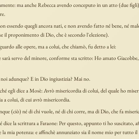
lamente: ma anche Rebecca avendo conceputo in un atto (due figli)
re.
on essendo quegli ancora nati, e non avendo fatto né bene, né male
e il proponimento di Dio, che è secondo l'elezione).
uardo alle opere, ma a colui, che chiamò, fu detto a lei:
e sarà servo del minore, conforme sta scritto: Ho amato Giacobbe,
noi adunque? E in Dio ingiustizia? Mai no.
hé egli dice a Mosè: Avrò misericordia di colui, del quale ho miseri
a a colui, di cui avrò misericordia.
ue (ciò) né di chi vuole, né di chi corre, ma di Dio, che fa miseri
dice la scrittura a Faraone: Per questo, appunto ti ho suscitato, aff
e la mia potenza: e affinchè annunziato sia il nome mio per tutto i