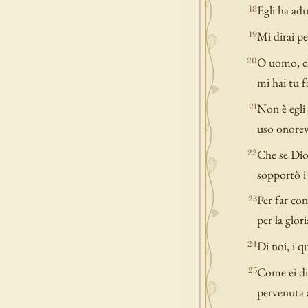
Egli ha adu
18
Mi dirai pe
19
O uomo, chi
20
mi hai tu f
Non è egli 
21
uso onorevo
Che se Dio 
22
sopportò i v
Per far con
23
per la glori
Di noi, i q
24
Come ei dic
25
pervenuta 