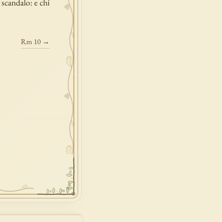
 scandalo: e chi
Rm 10 →