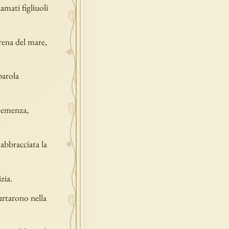
amati figliuoli
arena del mare,
parola
 semenza,
abbracciata la
zia.
urtarono nella