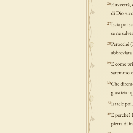
E avverrà, 
26
di Dio vivo
Isaia poi s
27
se ne salve
Perocché (
28
abbreviata 
E come prim
29
saremmo di
Che diremo 
30
giustizia: q
Israele poi
31
E perché? P
32
pietra di i