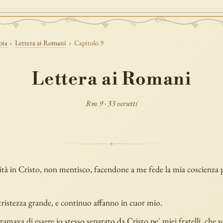
bia
›
Lettera ai Romani
›
Capitolo 9
Lettera ai Romani
Rm 9 · 33 versetti
ità in Cristo, non mentisco, facendone a me fede la mia coscienza p
tristezza grande, e continuo affanno in cuor mio.
amava di essere io stesso separato da Cristo pe' miei fratelli, che 