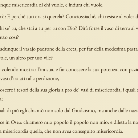
nque misericordia di chi vuole, e indura chi vuole.
rò: E perché tuttora si querela? Conciossiaché, chi resiste al voler d
 se' tu, che stai a tu per tu con Dio? Dirà forse il vaso di terra al 
atto così?
adunque il vasajo padrone della creta, per far della medesima past
le, un altro per uso vile?
volendo mostrar l'ira sua, e far conoscere la sua potenza, con paz
asi d'ira atti alla perdizione,
oscere i tesori della sua gloria a pro de' vasi di misericordia, i quali
a;
uali di più egli chiamò non solo dal Giudaismo, ma anche dalle nazi
e in Osea: chiamerò mio popolo il popolo non mio: e diletta la non
a misericordia quella, che non avea conseguito misericordia.