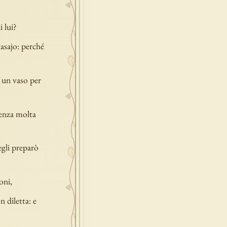
i lui?
vasajo: perché
a un vaso per
ienza molta
 egli preparò
oni,
 diletta: e