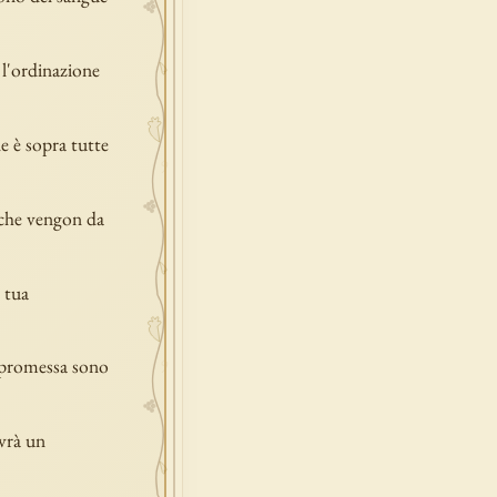
e l'ordinazione
le è sopra tutte
 che vengon da
 tua
la promessa sono
avrà un