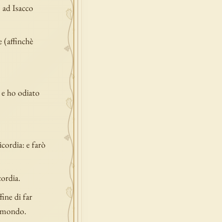
 ad Isacco
 (affinchè
 e ho odiato
cordia: e farò
cordia.
ine di far
l mondo.