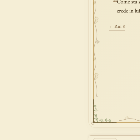
Come sta sc
33
crede in lu
← Rm 8