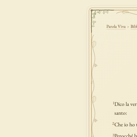
Parola Viva
›
Bib
Dico la ver
1
santo:
Che io ho 
2
Perocché br
3