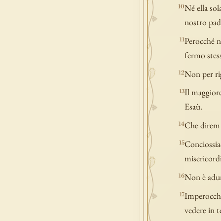
Né ella so
10
nostro pad
Perocché n
11
fermo stess
Non per rig
12
Il maggior
13
Esaù.
Che direm 
14
Conciossiac
15
misericordi
Non è adunq
16
Imperocché 
17
vedere in t