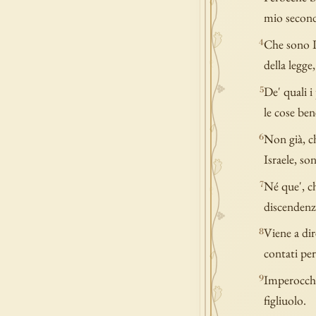
mio second
Che sono Isr
4
della legge,
De' quali i
5
le cose ben
Non già, ch
6
Israele, son
Né que', ch
7
discendenz
Viene a dir
8
contati per
Imperocché 
9
figliuolo.