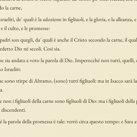
o la carne,
aeliti, de' quali è la adozione in figliuoli, e la gloria, e la alleanza, 
 e il culto, e le promesse:
 padri son quegli, da' quali è anche il Cristo secondo la carne, il qua
edetto Dio né secoli. Così sia.
e sia andata a voto la parola di Dio. Imperocché non tutti, quelli,
o Israeliti:
e sono stirpe di Abramo, (sono) tutti figliuoli: ma in Isacco sarà la
a.
e non i figliuoli della carne sono figliuoli di Dio: ma i figliuoli del
 discendenti.
la parola della promessa è tale: verrò circa questo tempo: e Sara 