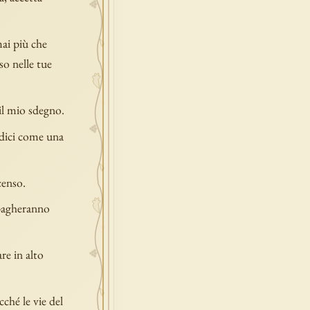
mai più che
so nelle tue
 il mio sdegno.
adici come una
censo.
opagheranno
re in alto
cché le vie del