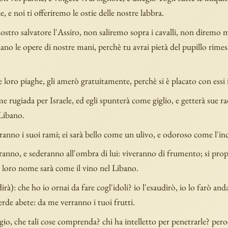
, e noi ti offeriremo le ostie delle nostre labbra.
stro salvatore l'Assiro, non saliremo sopra i cavalli, non diremo 
siano le opere di nostre mani, perchè tu avrai pietà del pupillo rimes
e loro piaghe, gli amerò gratuitamente, perchè si è placato con essi
e rugiada per Israele, ed egli spunterà come giglio, e getterà sue r
 Libano.
ranno i suoi rami; ei sarà bello come un ulivo, e odoroso come l'in
iranno, e sederanno all'ombra di lui: viveranno di frumento; si pr
il loro nome sarà come il vino nel Libano.
rà): che ho io ornai da fare cogl'idoli? io l'esaudirò, io lo farò anda
rde abete: da me verranno i tuoi frutti.
ggio, che tali cose comprenda? chi ha intelletto per penetrarle? pero