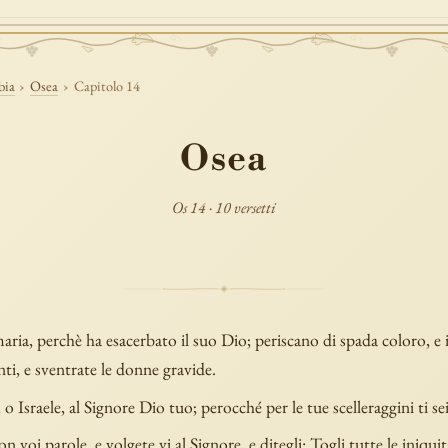
bia
›
Osea
›
Capitolo 14
Osea
Os 14 · 10 versetti
aria, perchè ha esacerbato il suo Dio; periscano di spada coloro, e
nti, e sventrate le donne gravide.
 o Israele, al Signore Dio tuo; perocché per le tue scelleraggini ti se
n voi parole, e volgete vi al Signore, e ditegli: Togli tutte le iniquit