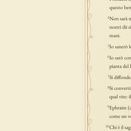
questo bene
Non sarà no
4
nostri dii 
mani.
Io sanerò l
5
Io sarò com
6
pianta del
Si diffonde
7
Si convert
8
qual vite: 
Ephraim (di
9
come un ve
Chi è il sa
10