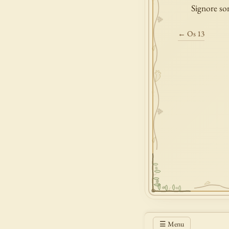
Signore son
← Os 13
☰ Menu