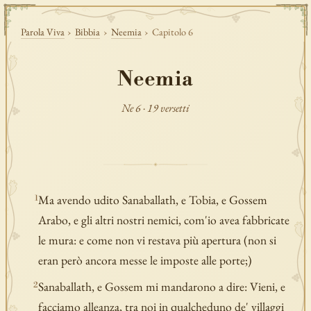
Parola Viva
›
Bibbia
›
Neemia
›
Capitolo 6
Neemia
Ne 6 · 19 versetti
Ma avendo udito Sanaballath, e Tobia, e Gossem
1
Arabo, e gli altri nostri nemici, com'io avea fabbricate
le mura: e come non vi restava più apertura (non si
eran però ancora messe le imposte alle porte;)
Sanaballath, e Gossem mi mandarono a dire: Vieni, e
2
facciamo alleanza, tra noi in qualcheduno de' villaggi