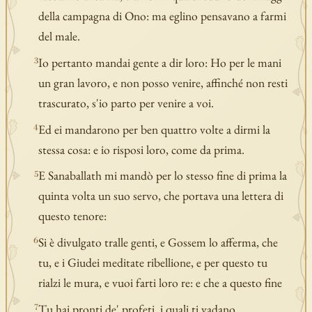
della campagna di Ono: ma eglino pensavano a farmi
del male.
Io pertanto mandai gente a dir loro: Ho per le mani
3
un gran lavoro, e non posso venire, affinché non resti
trascurato, s'io parto per venire a voi.
Ed ei mandarono per ben quattro volte a dirmi la
4
stessa cosa: e io risposi loro, come da prima.
E Sanaballath mi mandò per lo stesso fine di prima la
5
quinta volta un suo servo, che portava una lettera di
questo tenore:
Si è divulgato tralle genti, e Gossem lo afferma, che
6
tu, e i Giudei meditate ribellione, e per questo tu
rialzi le mura, e vuoi farti loro re: e che a questo fine
Tu hai pronti de' profeti, i quali ti vadano
7