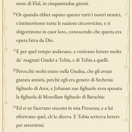
mese di Elul, in cinquantadue giorni.
Or quando ebber saputo questo tutti i nostri nemici,
16
s'intimorirono tutte le nazioni circonvicine, e si
sbigottirono in cuor loro, conoscendo che questa era
opera fatta da Dio.
E per quel tempo andavano, e venivano lettere molte
17
de' magnati Giudei a Tobia, e di Tobia a quelli.
Perocché molti erano nella Giudea, che gli avean
18
giurata amistà, perchè egli era genero di Sechenia
figliuolo di Area, e Johanan suo figliuolo avea sposata
la figliuola di Mosollam figliuolo di Barachia:
Ed ei ne facevano encomi in mia Presenza, e a lui
19
riferivano quel, ch'io diceva. E Tobia scriveva lettere
per atterrirmi.