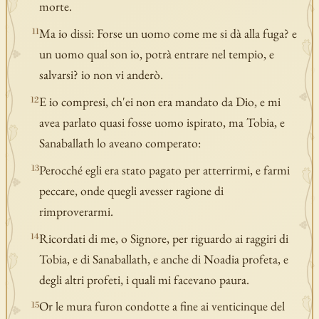
morte.
Ma io dissi: Forse un uomo come me si dà alla fuga? e
11
un uomo qual son io, potrà entrare nel tempio, e
salvarsi? io non vi anderò.
E io compresi, ch'ei non era mandato da Dio, e mi
12
avea parlato quasi fosse uomo ispirato, ma Tobia, e
Sanaballath lo aveano comperato:
Perocché egli era stato pagato per atterrirmi, e farmi
13
peccare, onde quegli avesser ragione di
rimproverarmi.
Ricordati di me, o Signore, per riguardo ai raggiri di
14
Tobia, e di Sanaballath, e anche di Noadia profeta, e
degli altri profeti, i quali mi facevano paura.
Or le mura furon condotte a fine ai venticinque del
15