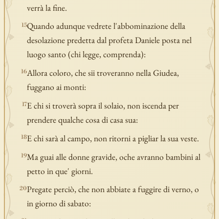
verrà la fine.
Quando adunque vedrete l'abbominazione della
15
desolazione predetta dal profeta Daniele posta nel
luogo santo (chi legge, comprenda):
Allora coloro, che sii troveranno nella Giudea,
16
fuggano ai monti:
E chi si troverà sopra il solaio, non iscenda per
17
prendere qualche cosa di casa sua:
E chi sarà al campo, non ritorni a pigliar la sua veste.
18
Ma guai alle donne gravide, oche avranno bambini al
19
petto in que' giorni.
Pregate perciò, che non abbiate a fuggire di verno, o
20
in giorno di sabato: