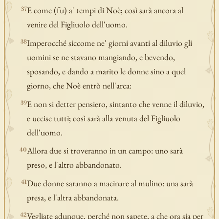
E come (fu) a' tempi di Noè; così sarà ancora al
37
venire del Figliuolo dell'uomo.
Imperocché siccome ne' giorni avanti al diluvio gli
38
uomini se ne stavano mangiando, e bevendo,
sposando, e dando a marito le donne sino a quel
giorno, che Noè entrò nell'arca:
E non si detter pensiero, sintanto che venne il diluvio,
39
e uccise tutti; così sarà alla venuta del Figliuolo
dell'uomo.
Allora due si troveranno in un campo: uno sarà
40
preso, e l'altro abbandonato.
Due donne saranno a macinare al mulino: una sarà
41
presa, e l'altra abbandonata.
Vegliate adunque, perché non sapete, a che ora sia per
42