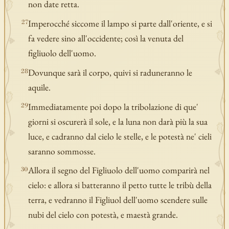
non date retta.
Imperocché siccome il lampo si parte dall'oriente, e si
27
fa vedere sino all'occidente; così la venuta del
figliuolo dell'uomo.
Dovunque sarà il corpo, quivi si raduneranno le
28
aquile.
Immediatamente poi dopo la tribolazione di que'
29
giorni si oscurerà il sole, e la luna non darà più la sua
luce, e cadranno dal cielo le stelle, e le potestà ne' cieli
saranno sommosse.
Allora il segno del Figliuolo dell'uomo comparirà nel
30
cielo: e allora si batteranno il petto tutte le tribù della
terra, e vedranno il Figliuol dell'uomo scendere sulle
nubi del cielo con potestà, e maestà grande.