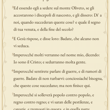
Ed essendo egli a sedere sul monte Oliveto, se gli
3
accostarono i discepoli di nascosto, e gli dissero: Di' a
noi, quando succederan queste cose? e quale il segno
di tua venuta, e della fine del secolo?
E Gesù rispose, e disse loro: Badate, che alcuno non
4
vi seduca.
Imperocché molti verranno nel nome mio, dicendo:
5
Io sono il Cristo; e sedurranno molta gente.
Imperocché sentirete parlare di guerre, e di rumori di
6
guerre. Badate di non turbarvi: conciossiaché bisogna,
che queste cose succedano; ma non finisce qui.
Imperocché si solleverà popolo contro popolo, e
7
regno contro regno; e vi saran delle pestilenze, e
carestie, e tremuoti in questa, e in quella parte.