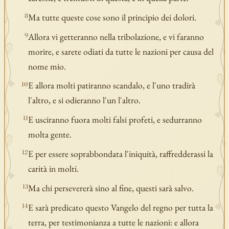
Ma tutte queste cose sono il principio dei dolori.
8
Allora vi getteranno nella tribolazione, e vi faranno
9
morire, e sarete odiati da tutte le nazioni per causa del
nome mio.
E allora molti patiranno scandalo, e l'uno tradirà
10
l'altro, e si odieranno l'un l'altro.
E usciranno fuora molti falsi profeti, e sedurranno
11
molta gente.
E per essere soprabbondata l'iniquità, raffredderassi la
12
carità in molti.
Ma chi persevererà sino al fine, questi sarà salvo.
13
E sarà predicato questo Vangelo del regno per tutta la
14
terra, per testimonianza a tutte le nazioni: e allora