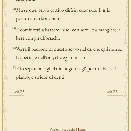
Ma se quel servo cattivo dirà in cuor suo: Il mio
48
padrone tarda a venire:
E comincerà a battere i suoi con servi, e a mangiare, e
49
bere con gli ubbriachi:
Verrà il padrone di questo servo nel dì, che egli non se
50
l'aspetta, e nell'ora, che egli non sa:
E lo separerà, e gli darà luogo tra gl'ipocriti: ivi sarà
51
pianto, e stridor di denti.
← Mt 23
Mt 25 →
← Vangelo secondo Matteo