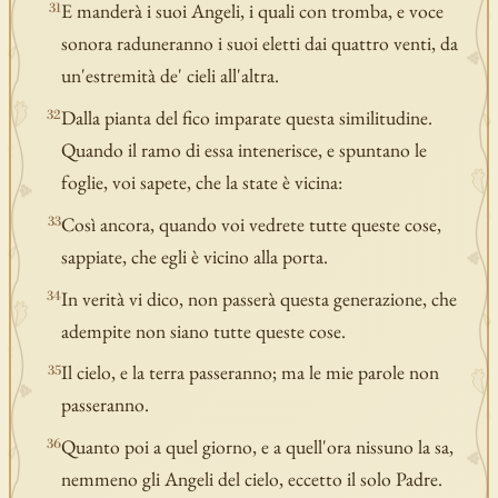
E manderà i suoi Angeli, i quali con tromba, e voce
31
sonora raduneranno i suoi eletti dai quattro venti, da
un'estremità de' cieli all'altra.
Dalla pianta del fico imparate questa similitudine.
32
Quando il ramo di essa intenerisce, e spuntano le
foglie, voi sapete, che la state è vicina:
Così ancora, quando voi vedrete tutte queste cose,
33
sappiate, che egli è vicino alla porta.
In verità vi dico, non passerà questa generazione, che
34
adempite non siano tutte queste cose.
Il cielo, e la terra passeranno; ma le mie parole non
35
passeranno.
Quanto poi a quel giorno, e a quell'ora nissuno la sa,
36
nemmeno gli Angeli del cielo, eccetto il solo Padre.