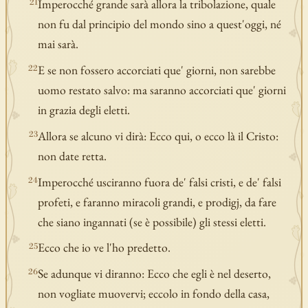
Imperocché grande sarà allora la tribolazione, quale
21
non fu dal principio del mondo sino a quest'oggi, né
mai sarà.
E se non fossero accorciati que' giorni, non sarebbe
22
uomo restato salvo: ma saranno accorciati que' giorni
in grazia degli eletti.
Allora se alcuno vi dirà: Ecco qui, o ecco là il Cristo:
23
non date retta.
Imperocché usciranno fuora de' falsi cristi, e de' falsi
24
profeti, e faranno miracoli grandi, e prodigj, da fare
che siano ingannati (se è possibile) gli stessi eletti.
Ecco che io ve l'ho predetto.
25
Se adunque vi diranno: Ecco che egli è nel deserto,
26
non vogliate muovervi; eccolo in fondo della casa,