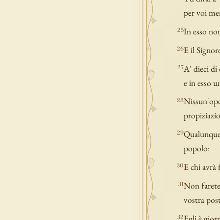
per voi me
In esso non
25
E il Signor
26
A' dieci di
27
e in esso u
Nissun'oper
28
propiziazio
Qualunque u
29
popolo:
E chi avrà 
30
Non farete 
31
vostra post
Egli è gior
32