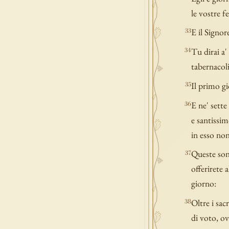
le vostre fe
E il Signor
33
Tu dirai a'
34
tabernacoli
Il primo gi
35
E ne' sette
36
e santissim
in esso non
Queste sono
37
offerirete 
giorno:
Oltre i sacr
38
di voto, ov