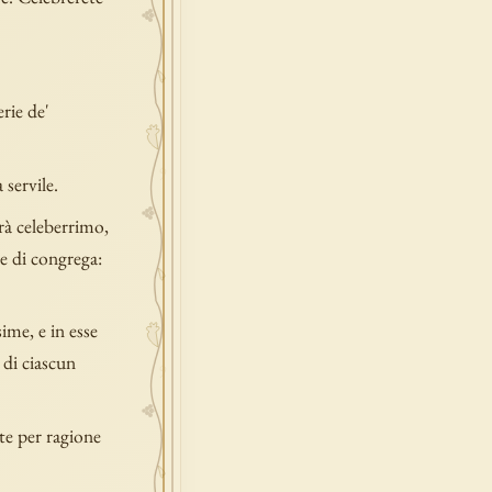
rie de'
 servile.
arà celeberrimo,
 e di congrega:
ime, e in esse
 di ciascun
ete per ragione