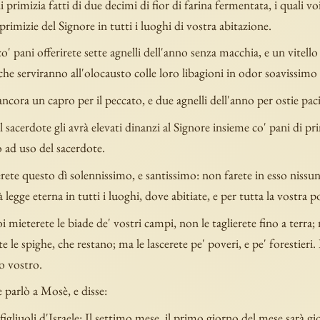
 primizia fatti di due decimi di fior di farina fermentata, i quali voi
primizie del Signore in tutti i luoghi di vostra abitazione.
o' pani offerirete sette agnelli dell'anno senza macchia, e un vitello
 che serviranno all'olocausto colle loro libagioni in odor soavissimo 
ancora un capro per il peccato, e due agnelli dell'anno per ostie paci
 sacerdote gli avrà elevati dinanzi al Signore insieme co' pani di pri
 ad uso del sacerdote.
ete questo dì solennissimo, e santissimo: non farete in esso nissun
 legge eterna in tutti i luoghi, dove abitiate, e per tutta la vostra po
mieterete le biade de' vostri campi, non le taglierete fino a terra; 
te le spighe, che restano; ma le lascerete pe' poveri, e pe' forestieri. 
o vostro.
e parlò a Mosè, e disse:
 figliuoli d'Israele: Il settimo mese, il primo giorno del mese sarà gi