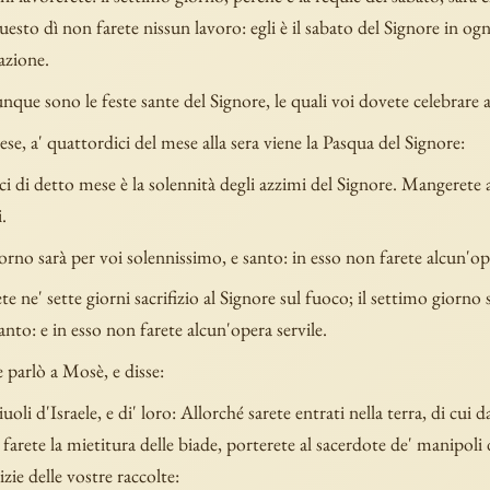
uesto dì non farete nissun lavoro: egli è il sabato del Signore in og
azione.
que sono le feste sante del Signore, le quali voi dovete celebrare a
se, a' quattordici del mese alla sera viene la Pasqua del Signore:
ci di detto mese è la solennità degli azzimi del Signore. Mangerete 
.
orno sarà per voi solennissimo, e santo: in esso non farete alcun'ope
te ne' sette giorni sacrifizio al Signore sul fuoco; il settimo giorno 
santo: e in esso non farete alcun'opera servile.
e parlò a Mosè, e disse:
liuoli d'Israele, e di' loro: Allorché sarete entrati nella terra, di cui d
farete la mietitura delle biade, porterete al sacerdote de' manipoli 
ie delle vostre raccolte: