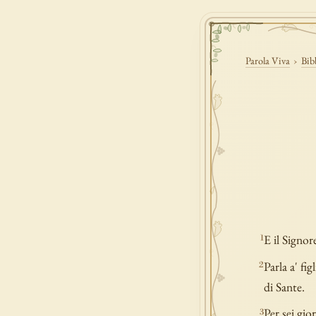
Parola Viva
›
Bib
E il Signor
1
Parla a' fig
2
di Sante.
Per sei gio
3