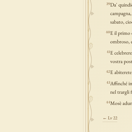
Da' quindic
39
campagna, c
sabato, cio
E il primo 
40
ombroso, e 
E celebrere
41
vostra post
E abiterete
42
Affinché im
43
nel trargli
Mosè adunqu
44
← Lv 22