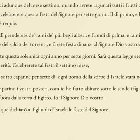
i adunque del mese settimo, quando avrete ragunati tutti i frutti d
elebrerete questa festa del Signore per sette giorni. Il dì primo, e l
è requie.
dì prenderete de' rami de' più begli alberi: e frondi di palma, e rami
del salcio de' torrenti, e farete festa dinanzi al Signore Dio vostro:
te questa solennità ogni anno per sette giorni. Sarà questa legge ete
erità. Celebrerete tal festa il settimo mese,
 sotto capanne per sette dì: ogni uomo della stirpe d'Israele starà n
parino i vostri posteri, com'io ho fatto abitare sotto le tende i figli
 fuora dalla terra d'Egitto. Io il Signore Dio vostro.
e dichiarò a' figliuoli d'Israele le feste del Signore.