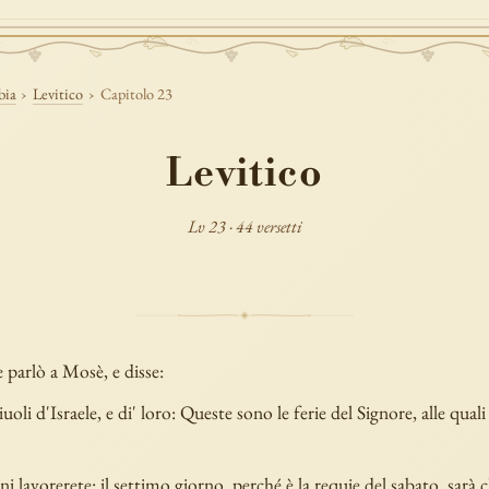
bia
›
Levitico
›
Capitolo 23
Levitico
Lv 23 · 44 versetti
e parlò a Mosè, e disse:
liuoli d'Israele, e di' loro: Queste sono le ferie del Signore, alle qual
rni lavorerete: il settimo giorno, perché è la requie del sabato, sarà