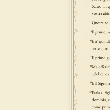
Santo: in q
vostra abit
Queste adun
4
Il primo me
5
E a' quindi
6
sette giorni
Il primo gi
7
Ma offerire
8
celebre, e 
E il Signor
9
Parla a' fig
10
dominio, e 
come primiz