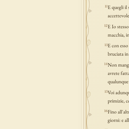
E quegli il
11
accettevole
E Io stesso
12
macchia, in
E con esso 
13
bruciata in
Non manger
14
avrete fatt
qualunque 
Voi adunque
15
primizie, c
Fino all'al
16
giorni: e al