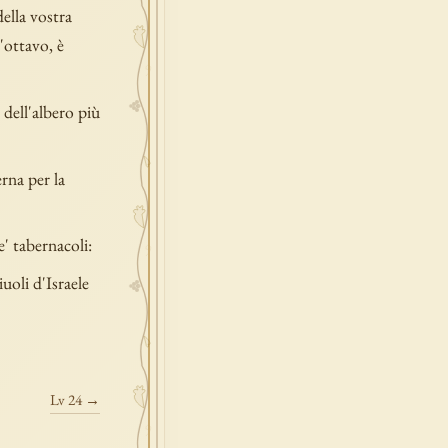
ella vostra
'ottavo, è
 dell'albero più
rna per la
e' tabernacoli:
uoli d'Israele
Lv 24 →