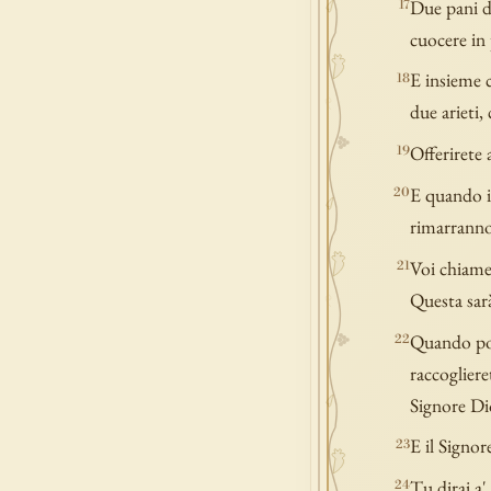
Due pani di
17
cuocere in 
E insieme c
18
due arieti,
Offerirete 
19
E quando il
20
rimarranno
Voi chiamer
21
Questa sarà
Quando poi 
22
raccogliere
Signore Di
E il Signor
23
Tu dirai a'
24