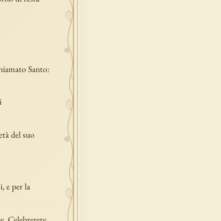
 chiamato Santo:
i
età del suo
, e per la
re. Celebrerete