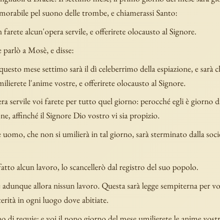
morabile pel suono delle trombe, e chiamerassi Santo:
 farete alcun'opera servile, e offerirete olocausto al Signore.
e parlò a Mosè, e disse:
 questo mese settimo sarà il dì celeberrimo della espiazione, e sarà
milierete l'anime vostre, e offerirete olocausto al Signore.
a servile voi farete per tutto quel giorno: perocché egli è giorno d
ne, affinché il Signore Dio vostro vi sia propizio.
omo, che non si umilierà in tal giorno, sarà sterminato dalla soci
fatto alcun lavoro, lo scancellerò dal registro del suo popolo.
adunque allora nissun lavoro. Questa sarà legge sempiterna per voi
erità in ogni luogo dove abitiate.
no di requie: e voi il nono giorno del mese umilierete le anime vost