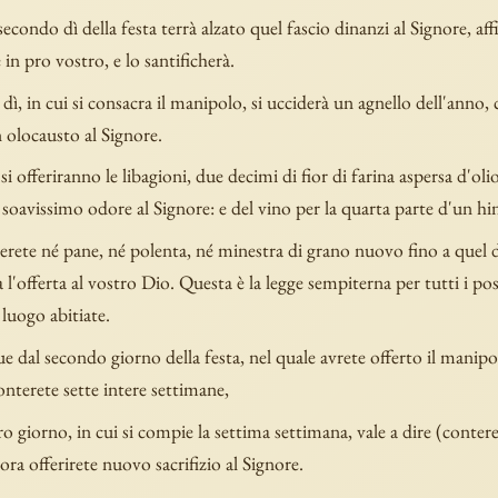
 secondo dì della festa terrà alzato quel fascio dinanzi al Signore, aff
 in pro vostro, e lo santificherà.
 dì, in cui si consacra il manipolo, si ucciderà un agnello dell'anno, 
 olocausto al Signore.
si offeriranno le libagioni, due decimi di fior di farina aspersa d'oli
 soavissimo odore al Signore: e del vino per la quarta parte d'un hi
ete né pane, né polenta, né minestra di grano nuovo fino a quel dì
a l'offerta al vostro Dio. Questa è la legge sempiterna per tutti i post
luogo abitiate.
 dal secondo giorno della festa, nel quale avrete offerto il manipo
onterete sette intere settimane,
tro giorno, in cui si compie la settima settimana, vale a dire (conte
lora offerirete nuovo sacrifizio al Signore.