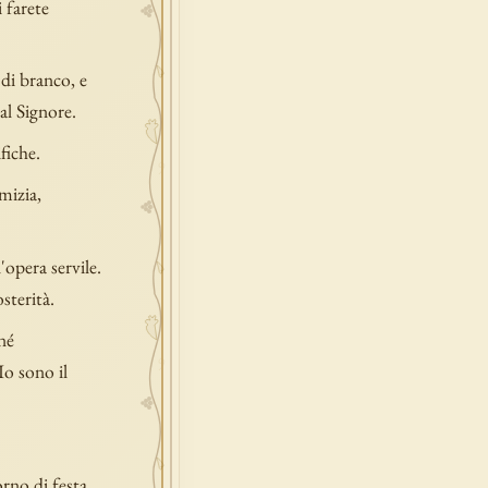
 farete
 di branco, e
al Signore.
fiche.
mizia,
'opera servile.
sterità.
né
Io sono il
orno di festa