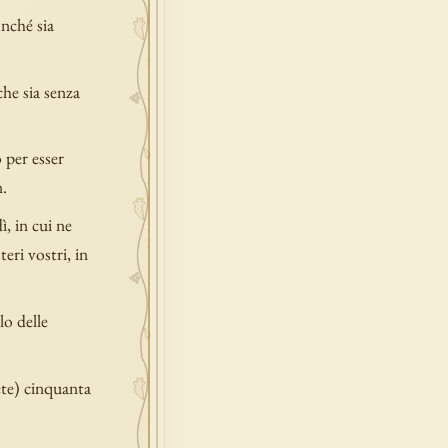
inché sia
che sia senza
o per esser
n.
, in cui ne
eri vostri, in
lo delle
rete) cinquanta