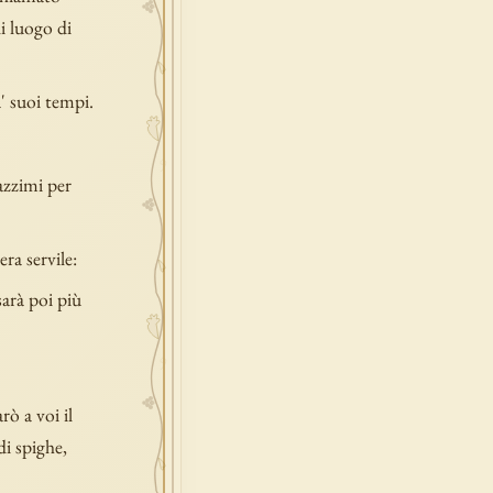
ni luogo di
' suoi tempi.
azzimi per
ra servile:
sarà poi più
arò a voi il
di spighe,