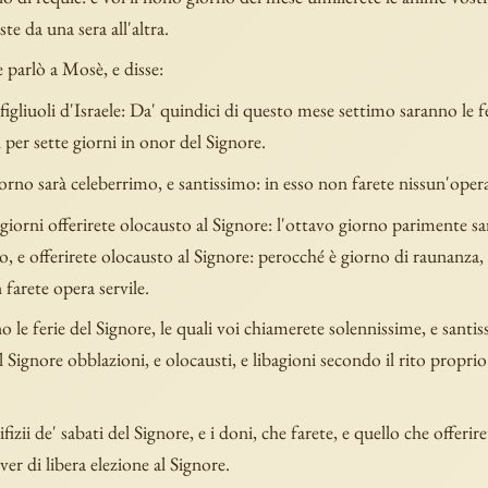
ste da una sera all'altra.
e parlò a Mosè, e disse:
 figliuoli d'Israele: Da' quindici di questo mese settimo saranno le fe
 per sette giorni in onor del Signore.
orno sarà celeberrimo, e santissimo: in esso non farete nissun'opera
 giorni offerirete olocausto al Signore: l'ottavo giorno parimente s
o, e offerirete olocausto al Signore: perocché è giorno di raunanza,
 farete opera servile.
 le ferie del Signore, le quali voi chiamerete solennissime, e santiss
al Signore obblazioni, e olocausti, e libagioni secondo il rito proprio
ifizii de' sabati del Signore, e i doni, che farete, e quello che offerir
ver di libera elezione al Signore.