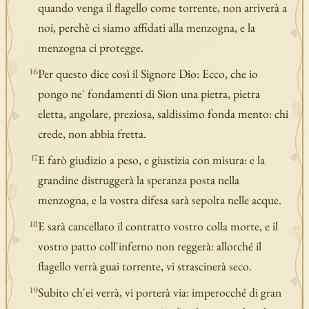
quando venga il flagello come torrente, non arriverà a
noi, perchè ci siamo affidati alla menzogna, e la
menzogna ci protegge.
Per questo dice così il Signore Dio: Ecco, che io
16
pongo ne' fondamenti di Sion una pietra, pietra
eletta, angolare, preziosa, saldissimo fonda mento: chi
crede, non abbia fretta.
E farò giudizio a peso, e giustizia con misura: e la
17
grandine distruggerà la speranza posta nella
menzogna, e la vostra difesa sarà sepolta nelle acque.
E sarà cancellato il contratto vostro colla morte, e il
18
vostro patto coll'inferno non reggerà: allorché il
flagello verrà guai torrente, vi strascinerà seco.
Subito ch'ei verrà, vi porterà via: imperocché di gran
19