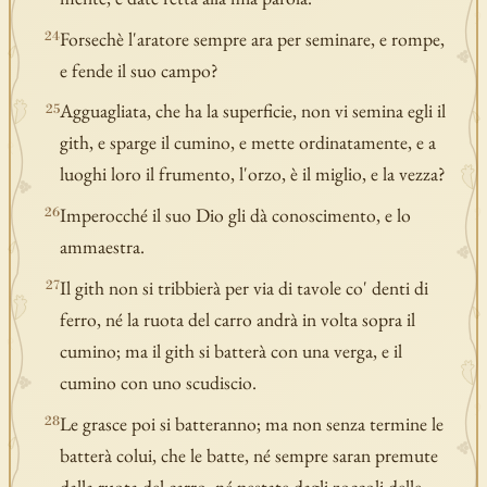
Forsechè l'aratore sempre ara per seminare, e rompe,
24
e fende il suo campo?
Agguagliata, che ha la superficie, non vi semina egli il
25
gith, e sparge il cumino, e mette ordinatamente, e a
luoghi loro il frumento, l'orzo, è il miglio, e la vezza?
Imperocché il suo Dio gli dà conoscimento, e lo
26
ammaestra.
Il gith non si tribbierà per via di tavole co' denti di
27
ferro, né la ruota del carro andrà in volta sopra il
cumino; ma il gith si batterà con una verga, e il
cumino con uno scudiscio.
Le grasce poi si batteranno; ma non senza termine le
28
batterà colui, che le batte, né sempre saran premute
dalla ruota del carro, né pestate dagli zoccoli delle