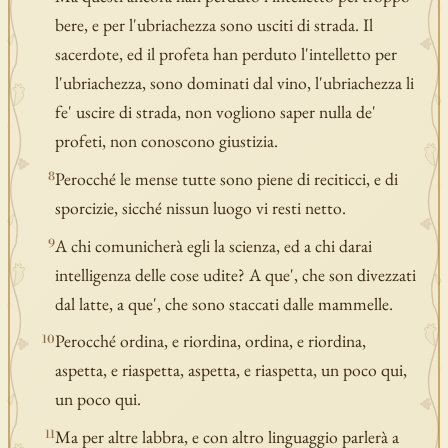
bere, e per l'ubriachezza sono usciti di strada. Il
sacerdote, ed il profeta han perduto l'intelletto per
l'ubriachezza, sono dominati dal vino, l'ubriachezza li
fe' uscire di strada, non vogliono saper nulla de'
profeti, non conoscono giustizia.
Perocché le mense tutte sono piene di reciticci, e di
8
sporcizie, sicché nissun luogo vi resti netto.
A chi comunicherà egli la scienza, ed a chi darai
9
intelligenza delle cose udite? A que', che son divezzati
dal latte, a que', che sono staccati dalle mammelle.
Perocché ordina, e riordina, ordina, e riordina,
10
aspetta, e riaspetta, aspetta, e riaspetta, un poco qui,
un poco qui.
Ma per altre labbra, e con altro linguaggio parlerà a
11