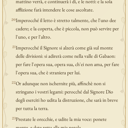
mattino verrà, e continuerà i dì, e le notti: e la sola
afflizione farà intendere le cose ascoltate.
Imperocché il letto è stretto talmente, che l'uno dee
20
cadere; e la coperta, che è piccola, non può servire per
l'uno, e per l'altro.
Imperocché il Signore si alzerà come già sul monte
21
delle divisioni: si adirerà come nella valle di Gabaon:
per fare l'opera sua, opera sua, ch'ei non ama, per fare
l'opera sua, che è straniera per lui.
Or adunque non ischernite più, affinchè non si
22
stringano i vostri legami: perocché dal Signore Dio
degli eserciti ho udita la distruzione, che sarà in breve
per tutta la terra.
Prestate le orecchie, e udite la mia voce: ponete
23
mente, e date retta alla mia parola.