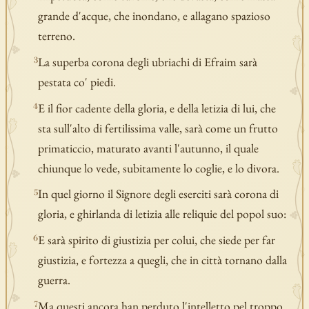
grande d'acque, che inondano, e allagano spazioso
terreno.
La superba corona degli ubriachi di Efraim sarà
3
pestata co' piedi.
E il fior cadente della gloria, e della letizia di lui, che
4
sta sull'alto di fertilissima valle, sarà come un frutto
primaticcio, maturato avanti l'autunno, il quale
chiunque lo vede, subitamente lo coglie, e lo divora.
In quel giorno il Signore degli eserciti sarà corona di
5
gloria, e ghirlanda di letizia alle reliquie del popol suo:
E sarà spirito di giustizia per colui, che siede per far
6
giustizia, e fortezza a quegli, che in città tornano dalla
guerra.
Ma questi ancora han perduto l'intelletto pel troppo
7