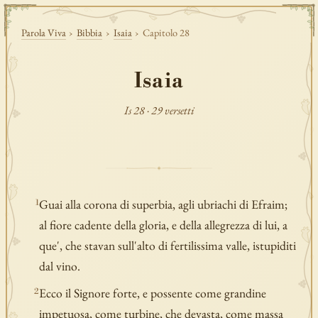
Parola Viva
›
Bibbia
›
Isaia
›
Capitolo 28
Isaia
Is 28 · 29 versetti
Guai alla corona di superbia, agli ubriachi di Efraim;
1
al fiore cadente della gloria, e della allegrezza di lui, a
que', che stavan sull'alto di fertilissima valle, istupiditi
dal vino.
Ecco il Signore forte, e possente come grandine
2
impetuosa, come turbine, che devasta, come massa