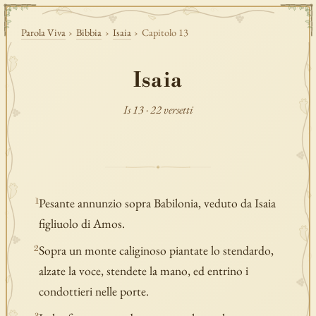
Parola Viva
›
Bibbia
›
Isaia
›
Capitolo 13
Isaia
Is 13 · 22 versetti
Pesante annunzio sopra Babilonia, veduto da Isaia
1
figliuolo di Amos.
Sopra un monte caliginoso piantate lo stendardo,
2
alzate la voce, stendete la mano, ed entrino i
condottieri nelle porte.