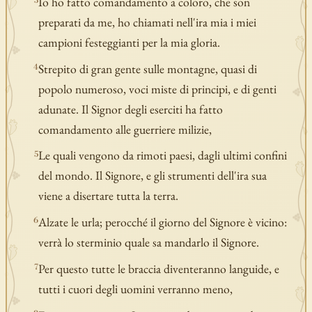
Io ho fatto comandamento a coloro, che son
3
preparati da me, ho chiamati nell'ira mia i miei
campioni festeggianti per la mia gloria.
Strepito di gran gente sulle montagne, quasi di
4
popolo numeroso, voci miste di principi, e di genti
adunate. Il Signor degli eserciti ha fatto
comandamento alle guerriere milizie,
Le quali vengono da rimoti paesi, dagli ultimi confini
5
del mondo. Il Signore, e gli strumenti dell'ira sua
viene a disertare tutta la terra.
Alzate le urla; perocché il giorno del Signore è vicino:
6
verrà lo sterminio quale sa mandarlo il Signore.
Per questo tutte le braccia diventeranno languide, e
7
tutti i cuori degli uomini verranno meno,