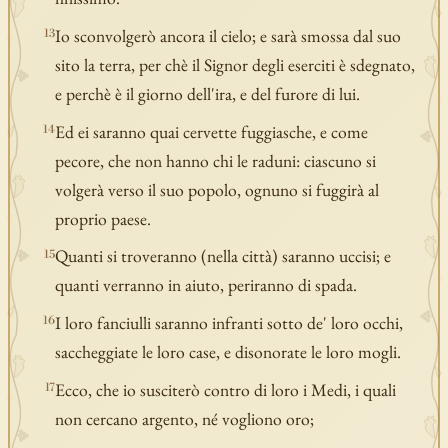
Io sconvolgerò ancora il cielo; e sarà smossa dal suo
13
sito la terra, per chè il Signor degli eserciti è sdegnato,
e perchè è il giorno dell'ira, e del furore di lui.
Ed ei saranno quai cervette fuggiasche, e come
14
pecore, che non hanno chi le raduni: ciascuno si
volgerà verso il suo popolo, ognuno si fuggirà al
proprio paese.
Quanti si troveranno (nella città) saranno uccisi; e
15
quanti verranno in aiuto, periranno di spada.
I loro fanciulli saranno infranti sotto de' loro occhi,
16
saccheggiate le loro case, e disonorate le loro mogli.
Ecco, che io susciterò contro di loro i Medi, i quali
17
non cercano argento, né vogliono oro;