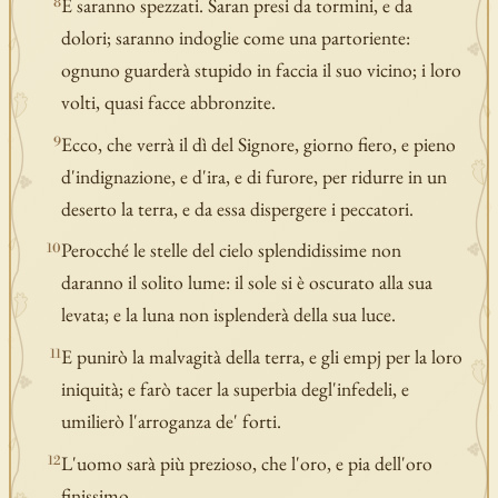
E saranno spezzati. Saran presi da tormini, e da
8
dolori; saranno indoglie come una partoriente:
ognuno guarderà stupido in faccia il suo vicino; i loro
volti, quasi facce abbronzite.
Ecco, che verrà il dì del Signore, giorno fiero, e pieno
9
d'indignazione, e d'ira, e di furore, per ridurre in un
deserto la terra, e da essa dispergere i peccatori.
Perocché le stelle del cielo splendidissime non
10
daranno il solito lume: il sole si è oscurato alla sua
levata; e la luna non isplenderà della sua luce.
E punirò la malvagità della terra, e gli empj per la loro
11
iniquità; e farò tacer la superbia degl'infedeli, e
umilierò l'arroganza de' forti.
L'uomo sarà più prezioso, che l'oro, e pia dell'oro
12
finissimo.