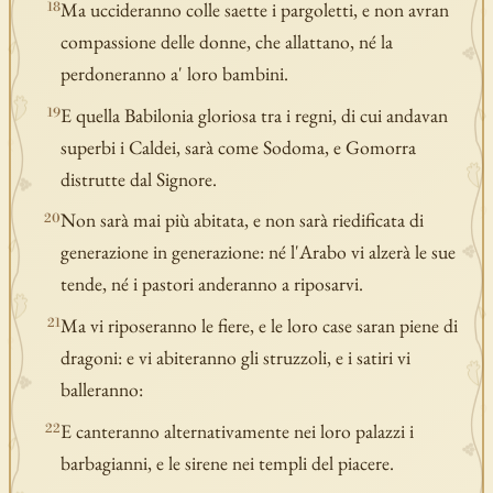
Ma uccideranno colle saette i pargoletti, e non avran
18
compassione delle donne, che allattano, né la
perdoneranno a' loro bambini.
E quella Babilonia gloriosa tra i regni, di cui andavan
19
superbi i Caldei, sarà come Sodoma, e Gomorra
distrutte dal Signore.
Non sarà mai più abitata, e non sarà riedificata di
20
generazione in generazione: né l'Arabo vi alzerà le sue
tende, né i pastori anderanno a riposarvi.
Ma vi riposeranno le fiere, e le loro case saran piene di
21
dragoni: e vi abiteranno gli struzzoli, e i satiri vi
balleranno:
E canteranno alternativamente nei loro palazzi i
22
barbagianni, e le sirene nei templi del piacere.