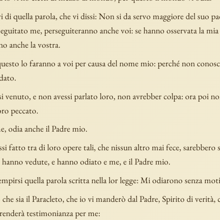
 di quella parola, che vi dissi: Non si da servo maggiore del suo p
eguitato me, perseguiteranno anche voi: se hanno osservata la mia 
no anche la vostra.
uesto lo faranno a voi per causa del nome mio: perché non conosc
dato.
si venuto, e non avessi parlato loro, non avrebber colpa: ora poi 
loro peccato.
e, odia anche il Padre mio.
si fatto tra di loro opere tali, che nissun altro mai fece, sarebbero 
e hanno vedute, e hanno odiato e me, e il Padre mio.
pirsi quella parola scritta nella lor legge: Mi odiarono senza mot
he sia il Paracleto, che io vi manderò dal Padre, Spirito di verità,
i renderà testimonianza per me: