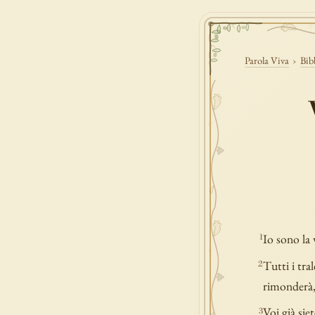
Parola Viva
›
Bib
Io sono la v
1
Tutti i tra
2
rimonderà, 
Voi già sie
3