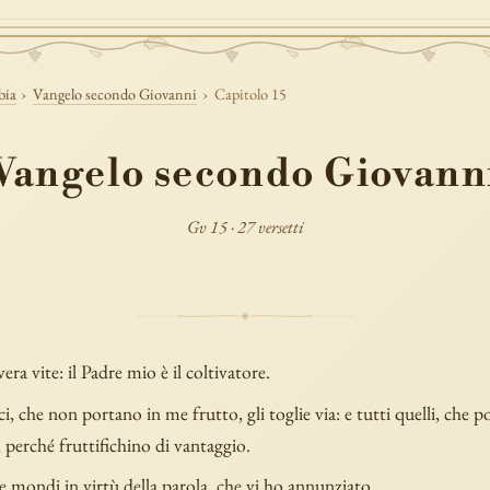
bia
›
Vangelo secondo Giovanni
›
Capitolo 15
Vangelo secondo Giovann
Gv 15 · 27 versetti
era vite: il Padre mio è il coltivatore.
lci, che non portano in me frutto, gli toglie via: e tutti quelli, che po
perché fruttifichino di vantaggio.
te mondi in virtù della parola, che vi ho annunziato.