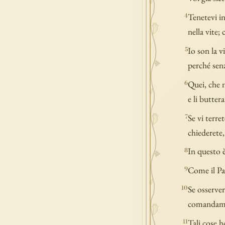
Tenetevi in
4
nella vite;
Io son la vi
5
perché senz
Quei, che n
6
e li butter
Se vi terre
7
chiederete,
In questo è
8
Come il Pa
9
Se osserver
10
comandamen
Tali cose h
11