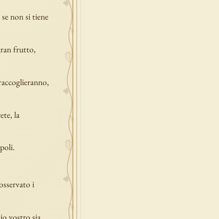
 se non si tiene
gran frutto,
 raccoglieranno,
ete, la
poli.
osservato i
io vostro sia