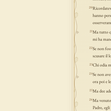
Ricordatevi
20
hanno pers
osserveran
Ma tutto q
21
mi ha man
Se non fos
22
scusare il 
Chi odia m
23
Se non aves
24
ora poi e l
Ma dee adem
25
Ma venuto c
26
Padre, egl