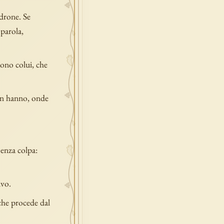
adrone. Se
parola,
ono colui, che
non hanno, onde
senza colpa:
ivo.
 che procede dal