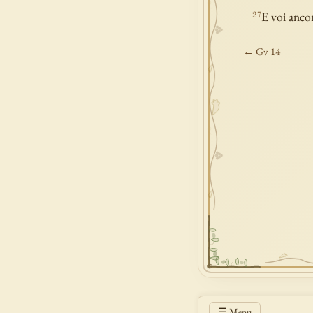
E voi ancor
27
← Gv 14
☰ Menu