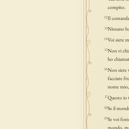
compito.
Il comanda
12
Nissuno ha 
13
Voi siete m
14
Non vi chia
15
ho chiamati
Non siete v
16
facciate fr
nome mio, 
Questo io t
17
Se il mondo
18
Se voi fos
19
mondo, ma 