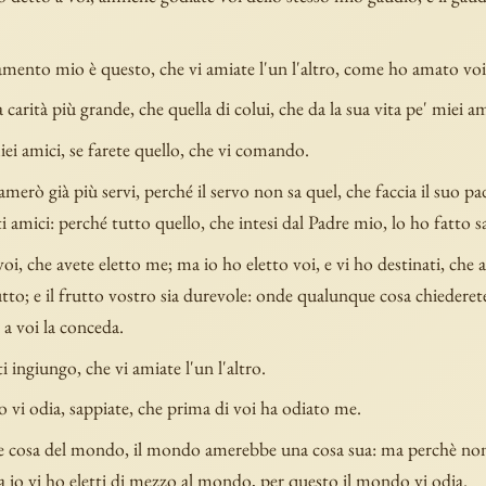
mento mio è questo, che vi amiate l'un l'altro, come ho amato voi
carità più grande, che quella di colui, che da la sua vita pe' miei am
iei amici, se farete quello, che vi comando.
merò già più servi, perché il servo non sa quel, che faccia il suo p
 amici: perché tutto quello, che intesi dal Padre mio, lo ho fatto sa
oi, che avete eletto me; ma io ho eletto voi, e vi ho destinati, che a
utto; e il frutto vostro sia durevole: onde qualunque cosa chiederete
a voi la conceda.
i ingiungo, che vi amiate l'un l'altro.
 vi odia, sappiate, che prima di voi ha odiato me.
te cosa del mondo, il mondo amerebbe una cosa sua: ma perchè non 
io vi ho eletti di mezzo al mondo, per questo il mondo vi odia.