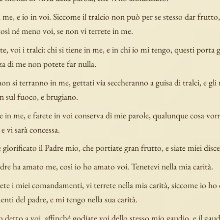
 me, e io in voi. Siccome il tralcio non può per se stesso dar frutto,
 così né meno voi, se non vi terrete in me.
te, voi i tralci: chi si tiene in me, e in chi io mi tengo, questi porta 
a di me non potete far nulla.
on si terranno in me, gettati via seccheranno a guisa di tralci, e gli
an sul fuoco, e brugiano.
te in me, e farete in voi conserva di mie parole, qualunque cosa vorr
 e vi sarà concessa.
 glorificato il Padre mio, che portiate gran frutto, e siate miei disce
dre ha amato me, così io ho amato voi. Tenetevi nella mia carità.
ete i miei comandamenti, vi terrete nella mia carità, siccome io ho 
ti del padre, e mi tengo nella sua carità.
o detto a voi, affinché godiate voi dello stesso mio gaudio, e il gaud