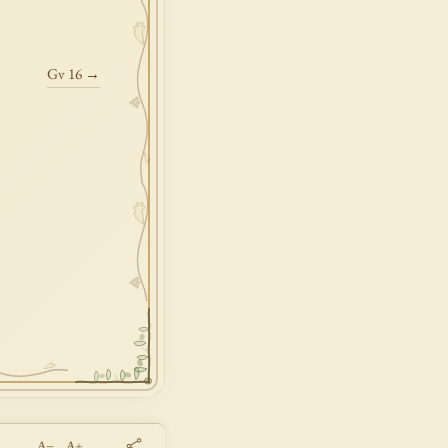
Gv 16 →
A−
A+