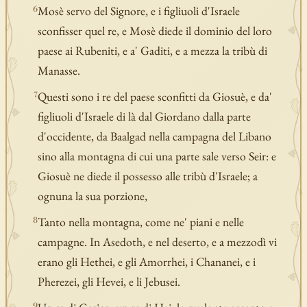
Mosè servo del Signore, e i figliuoli d'Israele
6
sconfisser quel re, e Mosè diede il dominio del loro
paese ai Rubeniti, e a' Gaditi, e a mezza la tribù di
Manasse.
Questi sono i re del paese sconfitti da Giosuè, e da'
7
figliuoli d'Israele di là dal Giordano dalla parte
d'occidente, da Baalgad nella campagna del Libano
sino alla montagna di cui una parte sale verso Seir: e
Giosuè ne diede il possesso alle tribù d'Israele; a
ognuna la sua porzione,
Tanto nella montagna, come ne' piani e nelle
8
campagne. In Asedoth, e nel deserto, e a mezzodì vi
erano gli Hethei, e gli Amorrhei, i Chananei, e i
Pherezei, gli Hevei, e li Jebusei.
9