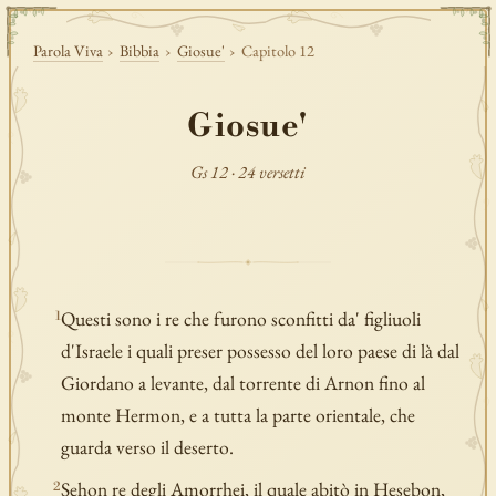
Parola Viva
›
Bibbia
›
Giosue'
›
Capitolo 12
Giosue'
Gs 12 · 24 versetti
Questi sono i re che furono sconfitti da' figliuoli
1
d'Israele i quali preser possesso del loro paese di là dal
Giordano a levante, dal torrente di Arnon fino al
monte Hermon, e a tutta la parte orientale, che
guarda verso il deserto.
Sehon re degli Amorrhei, il quale abitò in Hesebon,
2