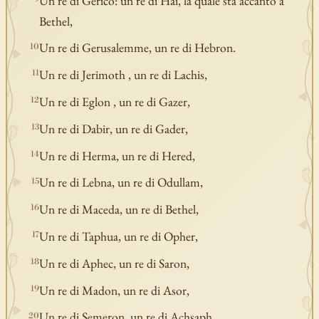
Un re di Gerico: un re di Hai, la quale sta accanto a
Bethel,
Un re di Gerusalemme, un re di Hebron.
10
Un re di Jerimoth , un re di Lachis,
11
Un re di Eglon , un re di Gazer,
12
Un re di Dabir, un re di Gader,
13
Un re di Herma, un re di Hered,
14
Un re di Lebna, un re di Odullam,
15
Un re di Maceda, un re di Bethel,
16
Un re di Taphua, un re di Opher,
17
Un re di Aphec, un re di Saron,
18
Un re di Madon, un re di Asor,
19
Un re di Semeron, un re di Achsaph,
20