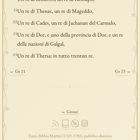
Un re di Thenac, un re di Mageddo,
21
Un re di Cades, un re di Jachanan del Carmelo,
22
Un re di Dor, e uno della provincia di Dor, e un re
23
delle nazioni di Galgal,
Un re di Thersa: in tutto trentun re.
24
← Gs 11
Gs 13 →
← Giosue'
Testo: Bibbia Martini (1769–1781), pubblico dominio