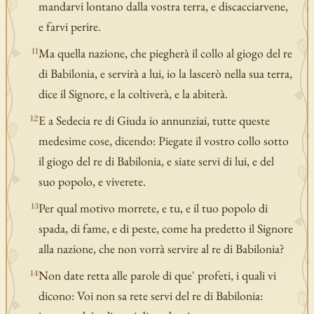
mandarvi lontano dalla vostra terra, e discacciarvene,
e farvi perire.
Ma quella nazione, che piegherà il collo al giogo del re
11
di Babilonia, e servirà a lui, io la lascerò nella sua terra,
dice il Signore, e la coltiverà, e la abiterà.
E a Sedecia re di Giuda io annunziai, tutte queste
12
medesime cose, dicendo: Piegate il vostro collo sotto
il giogo del re di Babilonia, e siate servi di lui, e del
suo popolo, e viverete.
Per qual motivo morrete, e tu, e il tuo popolo di
13
spada, di fame, e di peste, come ha predetto il Signore
alla nazione, che non vorrà servire al re di Babilonia?
Non date retta alle parole di que' profeti, i quali vi
14
dicono: Voi non sa rete servi del re di Babilonia: