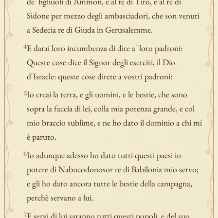
de' figliuoli di Ammon, e al re di Tiro, e al re di
Sidone per mezzo degli ambasciadori, che son venuti
a Sedecia re di Giuda in Gerusalemme.
E darai loro incumbenza di dire a' loro padroni:
4
Queste cose dice il Signor degli eserciti, il Dio
d'Israele: queste cose direte a vostri padroni:
Io creai la terra, e gli uomini, e le bestie, che sono
5
sopra la faccia di lei, colla mia potenza grande, e col
mio braccio sublime, e ne ho dato il dominio a chi mi
è paruto.
Io adunque adesso ho dato tutti questi paesi in
6
potere di Nabucodonosor re di Babilonia mio servo;
e gli ho dato ancora tutte le bestie della campagna,
perchè servano a lui.
E servi di lui saranno tutti questi popoli, e del suo
7