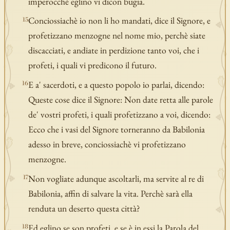
imperocché eglino vi dicon bugia.
Conciossiachè io non li ho mandati, dice il Signore, e
15
profetizzano menzogne nel nome mio, perchè siate
discacciati, e andiate in perdizione tanto voi, che i
profeti, i quali vi predicono il futuro.
E a' sacerdoti, e a questo popolo io parlai, dicendo:
16
Queste cose dice il Signore: Non date retta alle parole
de' vostri profeti, i quali profetizzano a voi, dicendo:
Ecco che i vasi del Signore torneranno da Babilonia
adesso in breve, conciossiachè vi profetizzano
menzogne.
Non vogliate adunque ascoltarli, ma servite al re di
17
Babilonia, affin di salvare la vita. Perchè sarà ella
renduta un deserto questa città?
Ed eglino se son profeti, e se è in essi la Parola del
18