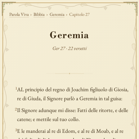
Parola Viva
›
Bibbia
›
Geremia
›
Capitolo 27
Geremia
Ger 27 · 22 versetti
AL principio del regno di Joachim figliuolo di Giosia,
1
re di Giuda, il Signore parlò a Geremia in tal guisa:
Il Signore adunque mi disse: Fatti delle ritorte, e delle
2
catene; e mettile sul tuo collo.
E le manderai al re di Edom, e al re di Moab, e al re
3